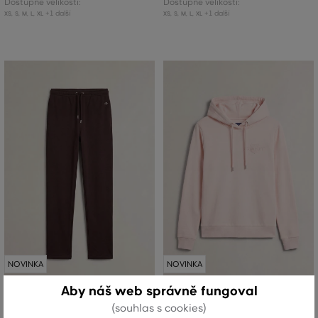
Dostupné velikosti:
Dostupné velikosti:
+1 další
+1 další
XS
,
S
,
M
,
L
,
XL
XS
,
S
,
M
,
L
,
XL
NOVINKA
NOVINKA
Aby náš web správně fungoval
TEPLÁKY GANT REG SHIELD
MIKINA GANT REG TONAL SHIELD
(souhlas s cookies)
SWEATPANTS
HOODIE