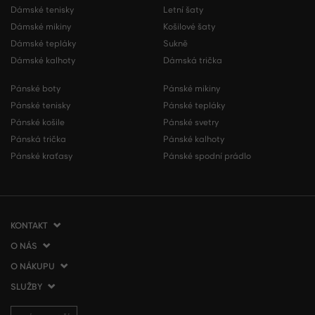
Dámské tenisky
Letní šaty
Dámské mikiny
Košilové šaty
Dámské tepláky
Sukně
Dámské kalhoty
Dámská trička
Pánské boty
Pánské mikiny
Pánské tenisky
Pánské tepláky
Pánské košile
Pánské svetry
Pánská trička
Pánské kalhoty
Pánské kraťasy
Pánské spodní prádlo
KONTAKT
O NÁS
VERMONT Services Slovakia s. r. o.
Vlčie hrdlo 53
O NÁKUPU
O společnosti
821 07 Bratislava
Kontakt
SLUŽBY
Jak nakupovat
Slovenská republika
Prodejny VERMONT
Obchodní podmínky
Doprava a platba
tel.:
+420 210 012 200