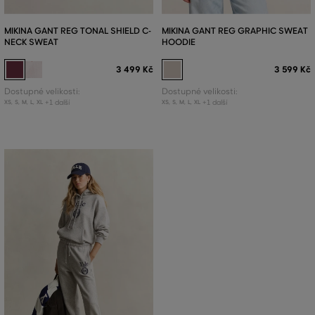
MIKINA GANT REG TONAL SHIELD C-
MIKINA GANT REG GRAPHIC SWEAT
NECK SWEAT
HOODIE
3 499 Kč
3 599 Kč
Dostupné velikosti:
Dostupné velikosti:
+1 další
+1 další
XS
,
S
,
M
,
L
,
XL
XS
,
S
,
M
,
L
,
XL