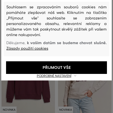
Souhlasem se zpracováním souborů cookies nám
3 199 Kč
3 999 Kč
pomáháte zlepšovat náš web. Kliknutím na tlačítko
Dostupné velikosti:
Dostupné velikosti:
„Přijmout vše" souhlasíte se zobrazením
+1 další
+1 další
XS
,
S
,
M
,
L
,
XL
XS
,
S
,
M
,
L
,
XL
personalizovaného obsahu, relevantní reklamy a
můžeme vám tak poskytnout skvělý zážitek při vašem
online nakupování.
k vašim datům se budeme chovat slušně.
Děkujeme,
Zásady použití cookies
PŘIJMOUT VŠE
PODROBNÉ NASTAVENÍ
NOVINKA
NOVINKA