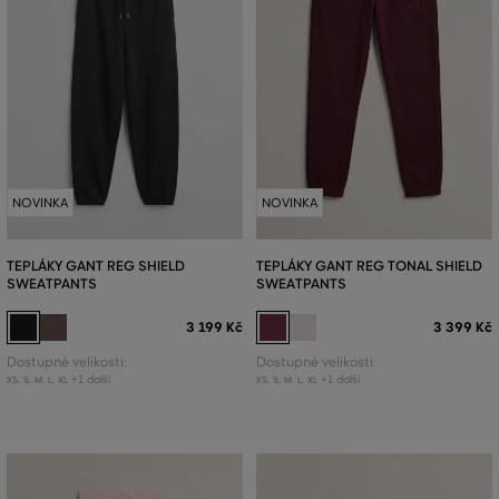
NOVINKA
NOVINKA
TEPLÁKY GANT REG SHIELD
TEPLÁKY GANT REG TONAL SHIELD
SWEATPANTS
SWEATPANTS
3 199 Kč
3 399 Kč
Dostupné velikosti:
Dostupné velikosti:
+1 další
+1 další
XS
,
S
,
M
,
L
,
XL
XS
,
S
,
M
,
L
,
XL