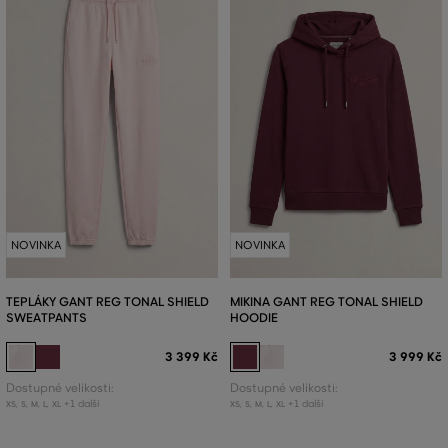
NOVINKA
NOVINKA
TEPLÁKY GANT REG TONAL SHIELD
MIKINA GANT REG TONAL SHIELD
SWEATPANTS
HOODIE
3 399 Kč
3 999 Kč
Dostupné velikosti:
Dostupné velikosti:
+1 další
+1 další
XS
,
S
,
M
,
L
,
XL
XS
,
S
,
M
,
L
,
XL