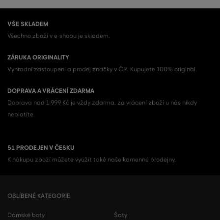
VŠE SKLADEM
Všechno zboží v e-shopu je skladem.
ZÁRUKA ORIGINALITY
Výhradní zastoupení a prodej značky v ČR. Kupujete 100% originál.
DOPRAVA A VRÁCENÍ ZDARMA
Doprava nad 1 999 Kč je vždy zdarma, za vrácení zboží u nás nikdy
neplatíte.
51 PRODEJEN V ČESKU
K nákupu zboží můžete využít také naše kamenné prodejny.
OBLÍBENÉ KATEGORIE
Dámské boty
Šaty