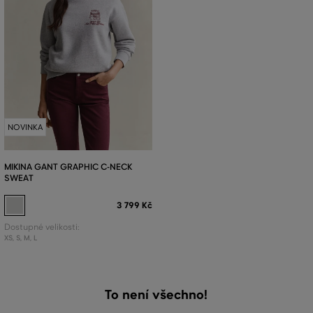
NOVINKA
MIKINA GANT GRAPHIC C-NECK
SWEAT
3 799 Kč
Dostupné velikosti:
XS
,
S
,
M
,
L
To není všechno!