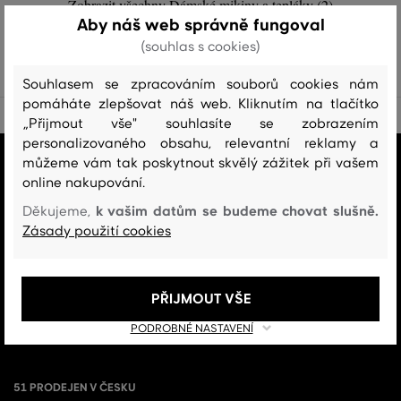
Zobrazit všechny Dámské mikiny a tepláky (2)
Aby náš web správně fungoval
DÁMSKÉ MIKINY A TEPLÁKY (2)
(souhlas s cookies)
Souhlasem se zpracováním souborů cookies nám
pomáháte zlepšovat náš web. Kliknutím na tlačítko
„Přijmout vše" souhlasíte se zobrazením
personalizovaného obsahu, relevantní reklamy a
můžeme vám tak poskytnout skvělý zážitek při vašem
VŠE SKLADEM
online nakupování.
Všechno zboží v e-shopu je skladem.
k vašim datům se budeme chovat slušně.
Děkujeme,
ZÁRUKA ORIGINALITY
Zásady použití cookies
Výhradní zastoupení a prodej značky v ČR. Kupujete 100% originál.
DOPRAVA A VRÁCENÍ ZDARMA
PŘIJMOUT VŠE
Doprava nad 1 999 Kč je vždy zdarma, za vrácení zboží u nás nikdy
neplatíte.
PODROBNÉ NASTAVENÍ
51 PRODEJEN V ČESKU