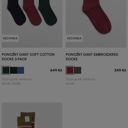
NOVINKA
NOVINKA
PONOŽKY GANT SOFT COTTON
PONOŽKY GANT EMBROIDERED
SOCKS 3-PACK
SOCKS
649 Kč
349 Kč
Dostupné velikosti:
Dostupné velikosti:
40/42
,
43/45
43/45