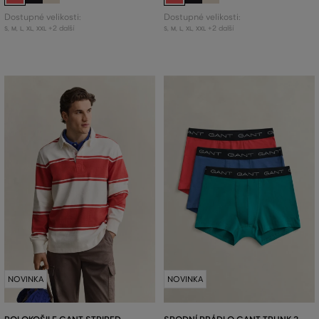
Dostupné velikosti:
Dostupné velikosti:
+2 další
+2 další
S
,
M
,
L
,
XL
,
XXL
S
,
M
,
L
,
XL
,
XXL
NOVINKA
NOVINKA