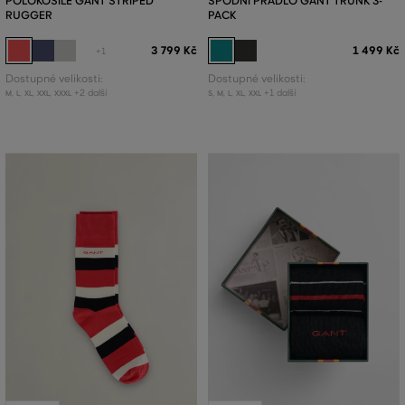
POLOKOŠILE GANT STRIPED
SPODNÍ PRÁDLO GANT TRUNK 3-
RUGGER
PACK
3 799 Kč
1 499 Kč
+1
Dostupné velikosti:
Dostupné velikosti:
+2 další
+1 další
M
,
L
,
XL
,
XXL
,
XXXL
S
,
M
,
L
,
XL
,
XXL