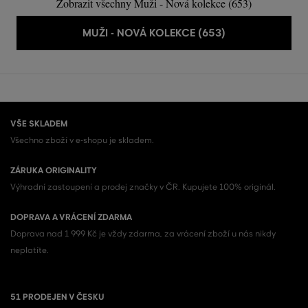
Zobrazit všechny Muži - Nová kolekce (653)
MUŽI - NOVÁ KOLEKCE (653)
VŠE SKLADEM
Všechno zboží v e-shopu je skladem.
ZÁRUKA ORIGINALITY
Výhradní zastoupení a prodej značky v ČR. Kupujete 100% originál.
DOPRAVA A VRÁCENÍ ZDARMA
Doprava nad 1 999 Kč je vždy zdarma, za vrácení zboží u nás nikdy
neplatíte.
51 PRODEJEN V ČESKU