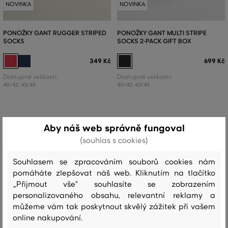
NOVINKA
NOVINKA
PONOŽKY GANT RUGGER STRIPED
PONOŽKY GANT MULTI STRIPE
SOCKS
SOCKS 2-PACK GIFT BOX
349 Kč
699 Kč
Dostupné velikosti:
Dostupné velikosti:
40/42
,
43/45
40/42
,
43/45
Aby náš web správně fungoval
(souhlas s cookies)
Souhlasem se zpracováním souborů cookies nám
pomáháte zlepšovat náš web. Kliknutím na tlačítko
„Přijmout vše" souhlasíte se zobrazením
personalizovaného obsahu, relevantní reklamy a
můžeme vám tak poskytnout skvělý zážitek při vašem
online nakupování.