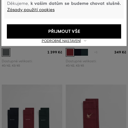
k vašim datům se budeme chovat slušně.
Děkujeme,
Zásady použití cookies
NOVINKA
NOVINKA
PŘIJMOUT VŠE
PONOŽKY GANT ARGYLE AND
PONOŽKY GANT COLLEGIATE
PODROBNÉ NASTAVENÍ
STRIPE SOCKS 4-PACK GB
STRIPED SOCKS
1 399 Kč
349 Kč
+1
Dostupné velikosti:
Dostupné velikosti:
40/42
,
43/45
40/42
,
43/45