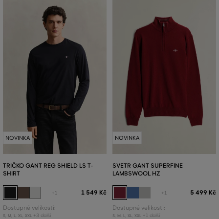
NOVINKA
NOVINKA
TRIČKO GANT REG SHIELD LS T-
SVETR GANT SUPERFINE
SHIRT
LAMBSWOOL HZ
1 549 Kč
5 499 Kč
+1
+1
Dostupné velikosti:
Dostupné velikosti:
+3 další
+1 další
S
,
M
,
L
,
XL
,
XXL
S
,
M
,
L
,
XL
,
XXL