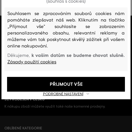
(souhlas s cookies)
Souhlasem se zpracováním souborů cookies nám
pomáháte zlepšovat náš web. Kliknutím na tlačítko
VŠE SKLADEM
„Přijmout vše" souhlasíte se zobrazením
Všechno zboží v e-shopu je skladem.
personalizovaného obsahu, relevantní reklamy a
můžeme vám tak poskytnout skvělý zážitek při vašem
ZÁRUKA ORIGINALITY
online nakupování.
Výhradní zastoupení a prodej značky v ČR. Kupujete 100% originál.
k vašim datům se budeme chovat slušně.
Děkujeme,
Zásady použití cookies
DOPRAVA A VRÁCENÍ ZDARMA
Doprava nad 1 999 Kč je vždy zdarma, za vrácení zboží u nás nikdy
neplatíte.
PŘIJMOUT VŠE
PODROBNÉ NASTAVENÍ
51 PRODEJEN V ČESKU
K nákupu zboží můžete využít také naše kamenné prodejny.
OBLÍBENÉ KATEGORIE