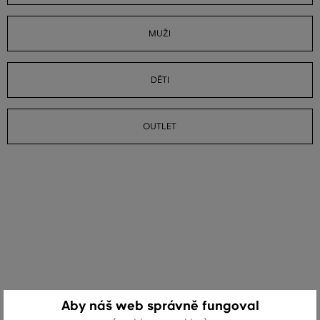
MUŽI
DĚTI
OUTLET
Aby náš web správně fungoval