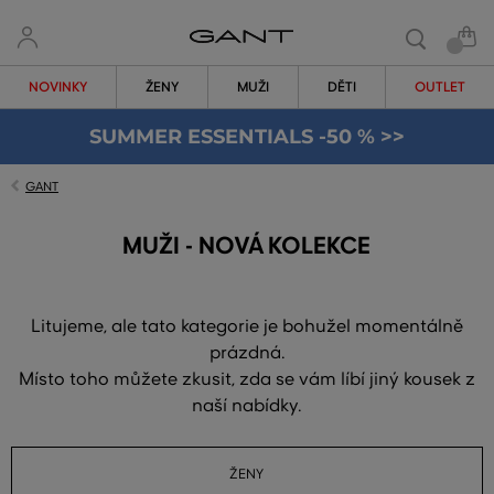
NOVINKY
ŽENY
MUŽI
DĚTI
OUTLET
SUMMER ESSENTIALS -50 % >>
GANT
MUŽI - NOVÁ KOLEKCE
Litujeme, ale tato kategorie je bohužel momentálně
prázdná.
Místo toho můžete zkusit, zda se vám líbí jiný kousek z
naší nabídky.
ŽENY