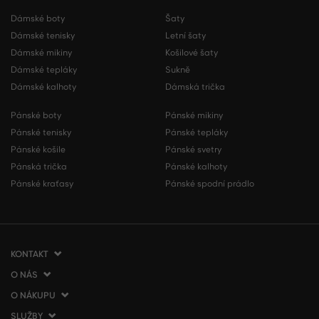
Dámské boty
Šaty
Dámské tenisky
Letní šaty
Dámské mikiny
Košilové šaty
Dámské tepláky
Sukně
Dámské kalhoty
Dámská trička
Pánské boty
Pánské mikiny
Pánské tenisky
Pánské tepláky
Pánské košile
Pánské svetry
Pánská trička
Pánské kalhoty
Pánské kraťasy
Pánské spodní prádlo
KONTAKT
O NÁS
VERMONT Services Slovakia s. r. o.
Vlčie hrdlo 53
O NÁKUPU
O společnosti
821 07 Bratislava
Kontakt
SLUŽBY
Jak nakupovat