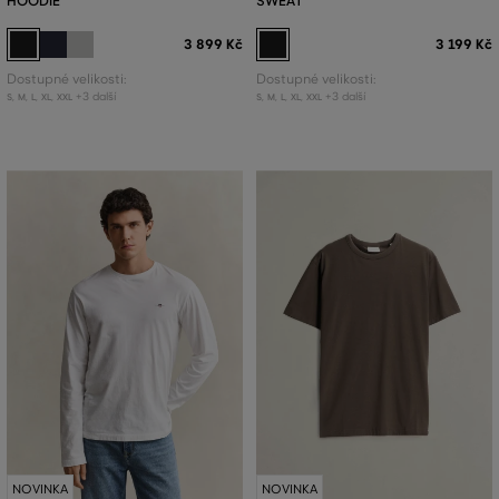
HOODIE
SWEAT
3 899 Kč
3 199 Kč
Dostupné velikosti:
Dostupné velikosti:
+3 další
+3 další
S
,
M
,
L
,
XL
,
XXL
S
,
M
,
L
,
XL
,
XXL
NOVINKA
NOVINKA