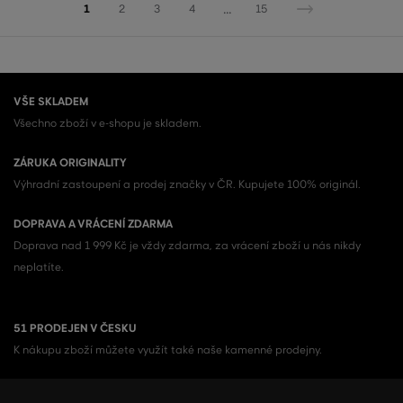
...
1
2
3
4
15
VŠE SKLADEM
Všechno zboží v e-shopu je skladem.
ZÁRUKA ORIGINALITY
Výhradní zastoupení a prodej značky v ČR. Kupujete 100% originál.
DOPRAVA A VRÁCENÍ ZDARMA
Doprava nad 1 999 Kč je vždy zdarma, za vrácení zboží u nás nikdy
neplatíte.
51 PRODEJEN V ČESKU
K nákupu zboží můžete využít také naše kamenné prodejny.