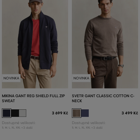
NOVINKA
NOVINKA
MIKINA GANT REG SHIELD FULL ZIP
SVETR GANT CLASSIC COTTON C-
SWEAT
NECK
3 699 Kč
3 499 Kč
Dostupné velikosti:
Dostupné velikosti:
+3 další
+3 další
S
,
M
,
L
,
XL
,
XXL
S
,
M
,
L
,
XL
,
XXL