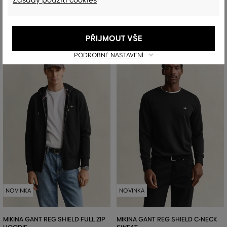
Zásady použití cookies
Dostupné velikosti:
+2 další
S
,
M
,
L
,
XL
,
XXL
+3 další
S
,
M
,
L
,
XL
,
XXL
PŘIJMOUT VŠE
PODROBNÉ NASTAVENÍ
NOVINKA
NOVINKA
MIKINA GANT REG SHIELD FULL ZIP
MIKINA GANT REG SHIELD C-NECK