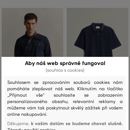
Aby náš web správně fungoval
(souhlas s cookies)
Souhlasem se zpracováním souborů cookies nám
pomáháte zlepšovat náš web. Kliknutím na tlačítko
NOVINKA
NOVINKA
„Přijmout vše" souhlasíte se zobrazením
personalizovaného obsahu, relevantní reklamy a
TRIČKO GANT REG SHIELD LS T-
POLOKOŠILE GANT PIMA SS POLO
můžeme vám tak poskytnout skvělý zážitek při vašem
SHIRT
online nakupování.
3 399 Kč
k vašim datům se budeme chovat slušně.
1 549 Kč
Děkujeme,
+1
Dostupné velikosti: