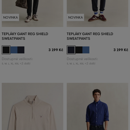
NOVINKA
NOVINKA
TEPLÁKY GANT REG SHIELD
TEPLÁKY GANT REG SHIELD
SWEATPANTS
SWEATPANTS
3 199 Kč
3 199 Kč
Dostupné velikosti:
Dostupné velikosti:
+2 další
+2 další
S
,
M
,
L
,
XL
,
XXL
S
,
M
,
L
,
XL
,
XXL