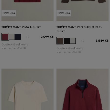
NOVINKA
NOVINKA
TRIČKO GANT PIMA T-SHIRT
TRIČKO GANT REG SHIELD LS T-
SHIRT
2 099 Kč
+1
1 549 Kč
+1
Dostupné velikosti:
+2 další
Dostupné velikosti:
S
,
M
,
L
,
XL
,
XXL
+3 další
S
,
M
,
L
,
XL
,
XXL