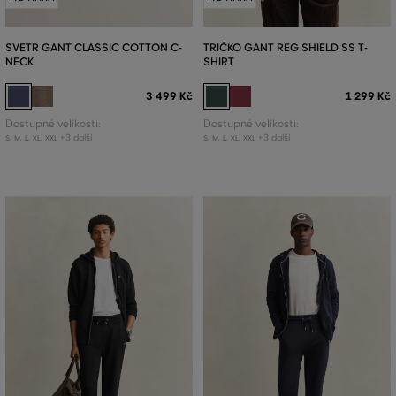
SVETR GANT CLASSIC COTTON C-
TRIČKO GANT REG SHIELD SS T-
NECK
SHIRT
3 499 Kč
1 299 Kč
Dostupné velikosti:
Dostupné velikosti:
+3 další
+3 další
S
,
M
,
L
,
XL
,
XXL
S
,
M
,
L
,
XL
,
XXL