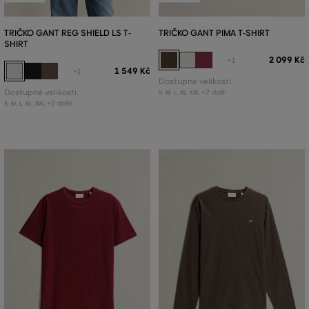
TRIČKO GANT REG SHIELD LS T-
TRIČKO GANT PIMA T-SHIRT
SHIRT
2 099 Kč
+1
1 549 Kč
+1
Dostupné velikosti:
Dostupné velikosti:
+2 další
S
,
M
,
L
,
XL
,
XXL
+2 další
S
,
M
,
L
,
XL
,
XXL