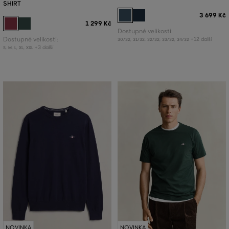
SHIRT
3 699 Kč
1 299 Kč
Dostupné velikosti:
Dostupné velikosti:
+12 další
30/32
,
31/32
,
32/32
,
33/32
,
34/32
+3 další
S
,
M
,
L
,
XL
,
XXL
NOVINKA
NOVINKA