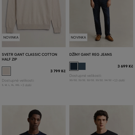
NOVINKA
NOVINKA
SVETR GANT CLASSIC COTTON
DŽÍNY GANT REG JEANS
HALF ZIP
3 699 Kč
3 799 Kč
Dostupné velikosti:
Dostupné velikosti:
+13 další
30/32
,
31/32
,
32/32
,
33/32
,
34/32
+3 další
S
,
M
,
L
,
XL
,
XXL