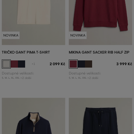
NOVINKA
NOVINKA
TRIČKO GANT PIMA T-SHIRT
MIKINA GANT SACKER RIB HALF ZIP
2 099 Kč
3 999 Kč
+1
Dostupné velikosti:
Dostupné velikosti:
+2 další
+2 další
S
,
M
,
L
,
XL
,
XXL
S
,
M
,
L
,
XL
,
XXL