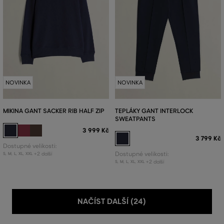
NOVINKA
NOVINKA
MIKINA GANT SACKER RIB HALF ZIP
TEPLÁKY GANT INTERLOCK
SWEATPANTS
3 999 Kč
3 799 Kč
Dostupné velikosti:
+2 další
Dostupné velikosti:
S
,
M
,
L
,
XL
,
XXL
+2 další
S
,
M
,
L
,
XL
,
XXL
NAČÍST DALŠÍ (24)