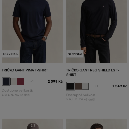
NOVINKA
NOVINKA
TRIČKO GANT PIMA T-SHIRT
TRIČKO GANT REG SHIELD LS T-
SHIRT
2 099 Kč
+1
1 549 Kč
+1
Dostupné velikosti:
+2 další
Dostupné velikosti:
S
,
M
,
L
,
XL
,
XXL
+3 další
S
,
M
,
L
,
XL
,
XXL