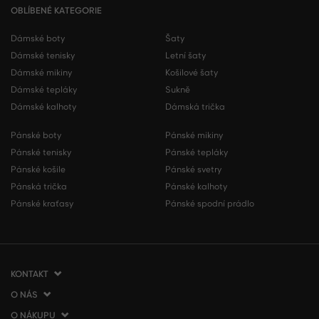
OBLÍBENÉ KATEGORIE
Dámské boty
Šaty
Dámské tenisky
Letní šaty
Dámské mikiny
Košilové šaty
Dámské tepláky
Sukně
Dámské kalhoty
Dámská trička
Pánské boty
Pánské mikiny
Pánské tenisky
Pánské tepláky
Pánské košile
Pánské svetry
Pánská trička
Pánské kalhoty
Pánské kraťasy
Pánské spodní prádlo
KONTAKT
O NÁS
VERMONT Services Slovakia s. r. o.
Vlčie hrdlo 53
O NÁKUPU
O společnosti