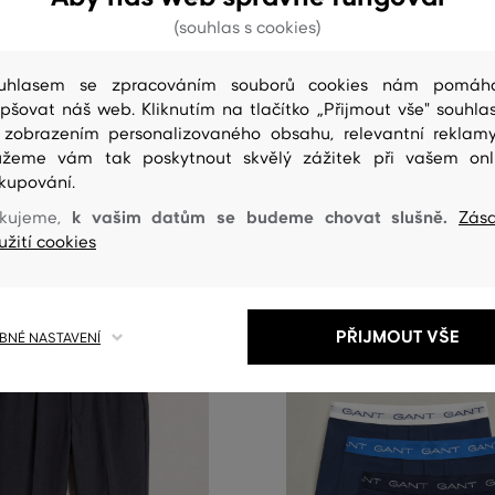
NOVINKA
(souhlas s cookies)
NT SLIM SS T-SHIRT
KOŠILE GANT SLIM TWO-TONE J
uhlasem se zpracováním souborů cookies nám pomáh
PIQUE SHIRT
epšovat náš web. Kliknutím na tlačítko „Přijmout vše" souhlas
2 099 Kč
 zobrazením personalizovaného obsahu, relevantní reklam
elikosti:
žeme vám tak poskytnout skvělý zážitek při vašem onl
XXL
Dostupné velikosti:
+1 další
kupování.
S
,
M
,
L
,
XL
,
XXL
+1 další
k vašim datům se budeme chovat slušně.
kujeme,
Zás
užití cookies
PŘIJMOUT VŠE
NÉ NASTAVENÍ