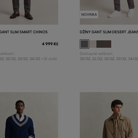
NOVINKA
GANT SLIM SMART CHINOS
DŽÍNY GANT SLIM DESERT JEAN
4 999 Kč
elikosti:
Dostupné velikosti:
32
,
32/32
,
33/32
,
34/32
30/32
,
31/32
,
32/32
,
33/32
,
34/3
+18 další