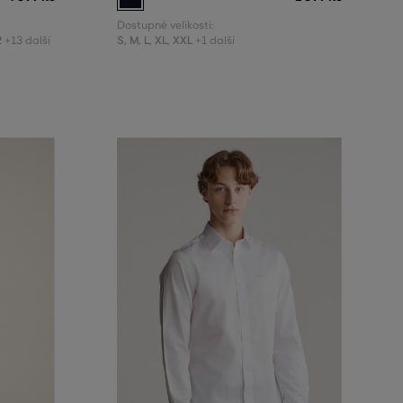
Dostupné velikosti:
2
S
,
M
,
L
,
XL
,
XXL
+13 další
+1 další