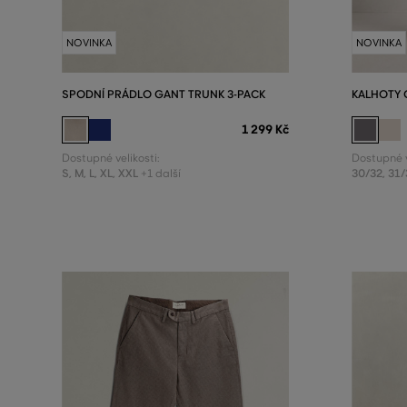
NOVINKA
NOVINKA
SPODNÍ PRÁDLO GANT TRUNK 3-PACK
KALHOTY 
1 299 Kč
Dostupné velikosti:
Dostupné v
S
,
M
,
L
,
XL
,
XXL
30/32
,
31/
+1 další