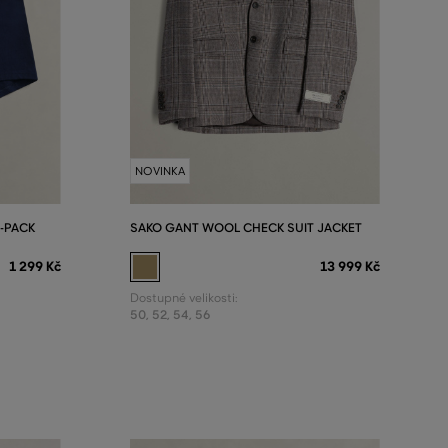
NOVINKA
-PACK
SAKO GANT WOOL CHECK SUIT JACKET
1 299 Kč
13 999 Kč
Dostupné velikosti:
50
,
52
,
54
,
56