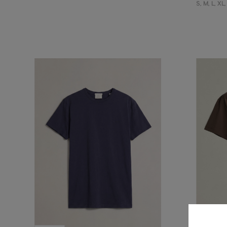
S
,
M
,
L
,
XL
,