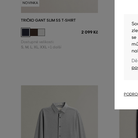
NOVINKA
NOVINKA
TRIČKO GANT SLIM SS T-SHIRT
TRIČKO GA
So
zl
2 099 Kč
se
Dostupné velikosti:
Dostupné v
mů
S
,
M
,
L
,
XL
,
XXL
S
,
M
,
L
,
XL
,
+1 další
na
Dě
po
PODROB