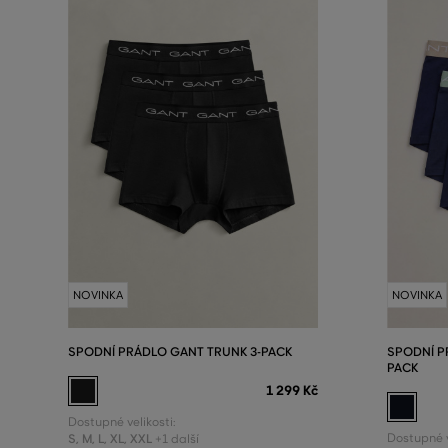
NOVINKA
NOVINKA
SPODNÍ PRÁDLO GANT TRUNK 3-PACK
SPODNÍ P
PACK
1 299 Kč
Dostupné velikosti:
S
,
M
,
L
,
XL
,
XXL
Dostupné v
+1 další