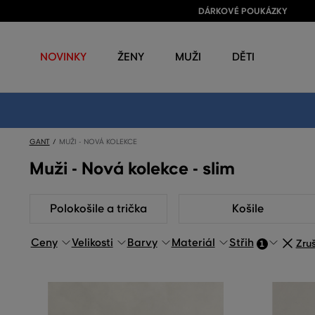
DÁRKOVÉ POUKÁZKY
NOVINKY
ŽENY
MUŽI
DĚTI
GANT
MUŽI - NOVÁ KOLEKCE
Muži - Nová kolekce - slim
Polokošile a trička
Košile
Ceny
Velikosti
Barvy
Materiál
Střih
Zruš
1