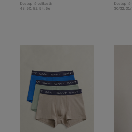
Dostupné velikosti:
Dostupné v
48
,
50
,
52
,
54
,
56
30/32
,
31/