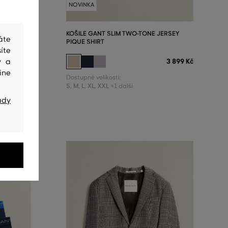
NOVINKA
ERSEY
KOŠILE GANT SLIM TWO-TONE JERSEY
áte
PIQUE SHIRT
íte
3 899 Kč
3 899 Kč
y a
ine
Dostupné velikosti:
S
,
M
,
L
,
XL
,
XXL
+1 další
ady