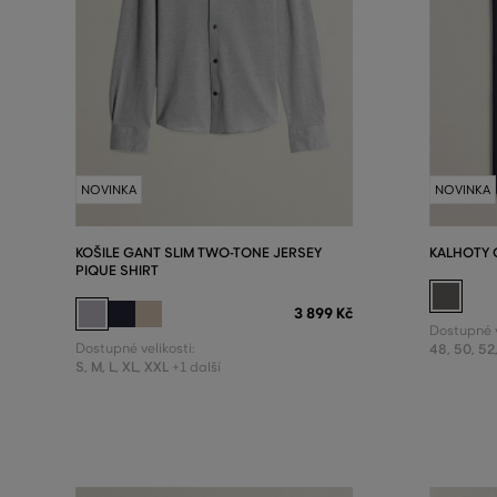
NOVINKA
NOVINKA
KOŠILE GANT SLIM TWO-TONE JERSEY
KALHOTY 
PIQUE SHIRT
3 899 Kč
Dostupné v
Dostupné velikosti:
48
,
50
,
52
S
,
M
,
L
,
XL
,
XXL
+1 další