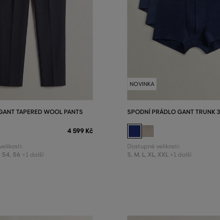
NOVINKA
GANT TAPERED WOOL PANTS
SPODNÍ PRÁDLO GANT TRUNK 3
4 599 Kč
elikosti:
Dostupné velikosti:
,
54
,
56
S
,
M
,
L
,
XL
,
XXL
+1 další
+1 další