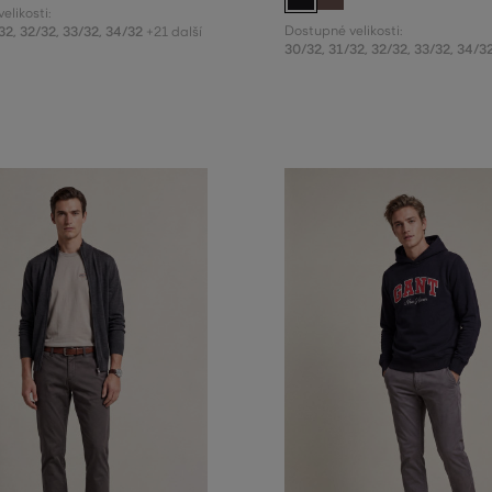
elikosti:
32
,
32/32
,
33/32
,
34/32
Dostupné velikosti:
+21 další
30/32
,
31/32
,
32/32
,
33/32
,
34/3