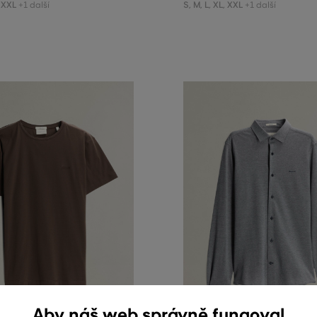
XXL
S
,
M
,
L
,
XL
,
XXL
+1 další
+1 další
Aby náš web správně fungoval