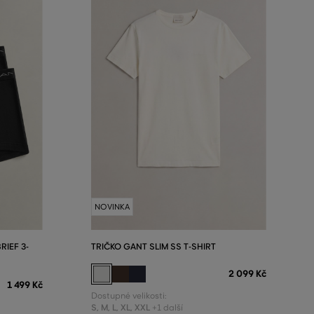
NOVINKA
IEF 3-
TRIČKO GANT SLIM SS T-SHIRT
2 099 Kč
1 499 Kč
Dostupné velikosti:
S
,
M
,
L
,
XL
,
XXL
+1 další