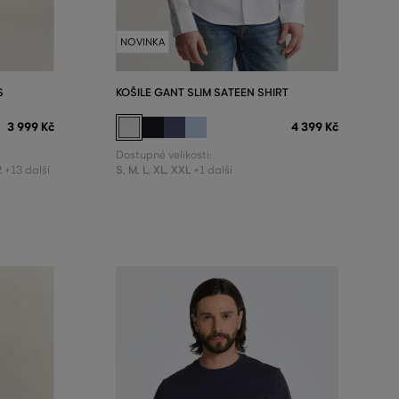
NOVINKA
S
KOŠILE GANT SLIM SATEEN SHIRT
3 999 Kč
4 399 Kč
Dostupné velikosti:
2
S
,
M
,
L
,
XL
,
XXL
+13 další
+1 další