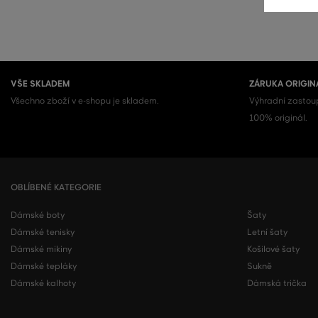
VŠE SKLADEM
ZÁRUKA ORIGIN
Všechno zboží v e-shopu je skladem.
Výhradní zastoup
100% originál.
OBLÍBENÉ KATEGORIE
Dámské boty
Šaty
Dámské tenisky
Letní šaty
Dámské mikiny
Košilové šaty
Dámské tepláky
Sukně
Dámské kalhoty
Dámská trička