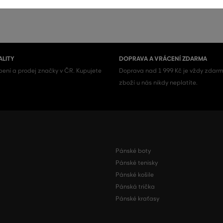
ALITY
DOPRAVA A VRÁCENÍ ZDARMA
ení a prodej značky v ČR. Kupujete
Doprava nad 1 999 Kč je vždy zdarm
zboží u nás nikdy neplatíte.
Pánské boty
Pánské tenisky
Pánské košile
Pánská trička
Pánské kraťasy