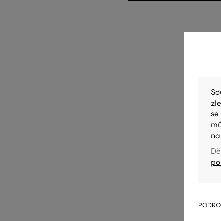
So
zl
se
mů
na
Dě
po
PODROB