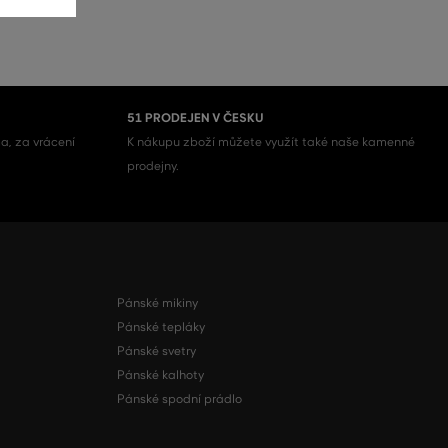
51 PRODEJEN V ČESKU
a, za vrácení
K nákupu zboží můžete využít také naše kamenné
prodejny.
Pánské mikiny
Pánské tepláky
Pánské svetry
Pánské kalhoty
Pánské spodní prádlo