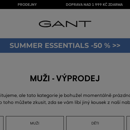
PRODEJNY
DOPRAVA NAD 1 999 KČ ZDARMA
SUMMER ESSENTIALS -50 % >>
MUŽI - VÝPRODEJ
itujeme, ale tato kategorie je bohužel momentálně prázdn
o toho můžete zkusit, zda se vám líbí jiný kousek z naší nab
MUŽI
DĚTI