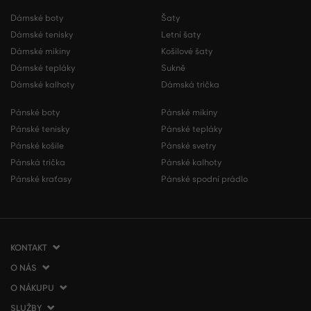
Dámské boty
Šaty
Dámské tenisky
Letní šaty
Dámské mikiny
Košilové šaty
Dámské tepláky
Sukně
Dámské kalhoty
Dámská trička
Pánské boty
Pánské mikiny
Pánské tenisky
Pánské tepláky
Pánské košile
Pánské svetry
Pánská trička
Pánské kalhoty
Pánské kraťasy
Pánské spodní prádlo
KONTAKT
O NÁS
VERMONT Services Slovakia s. r. o.
Vlčie hrdlo 53
O NÁKUPU
O společnosti
821 07 Bratislava
Kontakt
SLUŽBY
Jak nakupovat