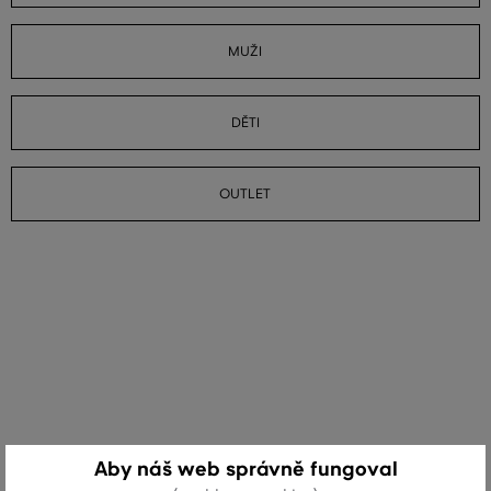
MUŽI
DĚTI
OUTLET
Aby náš web správně fungoval