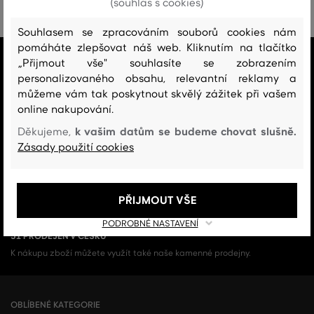
(souhlas s cookies)
Souhlasem se zpracováním souborů cookies nám
pomáháte zlepšovat náš web. Kliknutím na tlačítko
VŠE SKLADEM
„Přijmout vše" souhlasíte se zobrazením
Všechno zboží v e-shopu je skladem.
personalizovaného obsahu, relevantní reklamy a
můžeme vám tak poskytnout skvělý zážitek při vašem
ZÁRUKA ORIGINALITY
online nakupování.
Výhradní zastoupení a prodej značky v ČR. Kupujete 100% originál.
k vašim datům se budeme chovat slušně.
Děkujeme,
Zásady použití cookies
DOPRAVA A VRÁCENÍ ZDARMA
Doprava nad 1 999 Kč je vždy zdarma, za vrácení zboží u nás nikdy
neplatíte.
PŘIJMOUT VŠE
PODROBNÉ NASTAVENÍ
51 PRODEJEN V ČESKU
K nákupu zboží můžete využít také naše kamenné prodejny.
OBLÍBENÉ KATEGORIE