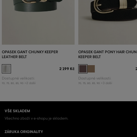
OPASEK GANT CHUNKY KEEPER
OPASEK GANT PONY HAIR CHUN
LEATHER BELT
KEEPER BELT
2 199 Kč
Dostupné velikosti:
Dostupné velikosti:
+2 další
+3 další
70
,
75
,
80
,
85
,
90
70
,
75
,
80
,
85
,
90
VŠE SKLADEM
Všechno zboží v e-shopu je skladem.
ZÁRUKA ORIGINALITY