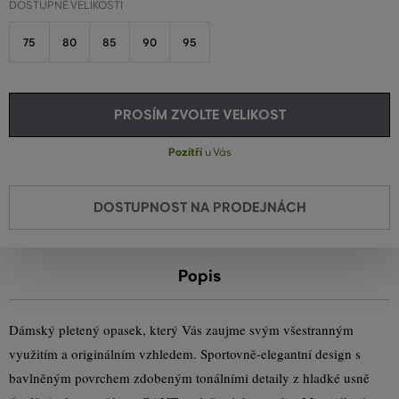
DOSTUPNÉ VELIKOSTI
75
80
85
90
95
PROSÍM ZVOLTE VELIKOST
Pozítří
u Vás
DOSTUPNOST NA PRODEJNÁCH
Popis
Dámský pletený opasek, který Vás zaujme svým všestranným
využitím a originálním vzhledem. Sportovně-elegantní design s
bavlněným povrchem zdobeným tonálními detaily z hladké usně