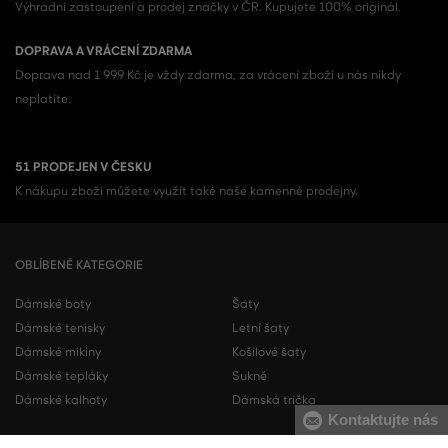
Výhradní zastoupení a prodej značky v ČR. Kupujete 100% originál.
DOPRAVA A VRÁCENÍ ZDARMA
Doprava nad 1 999 Kč je vždy zdarma, za vrácení zboží u nás nikdy
neplatíte.
51 PRODEJEN V ČESKU
K nákupu zboží můžete využít také naše kamenné prodejny.
OBLÍBENÉ KATEGORIE
Dámské boty
Šaty
Dámské tenisky
Letní šaty
Dámské mikiny
Košilové šaty
Dámské tepláky
Sukně
Dámské kalhoty
Dámská trička
Kontaktujte nás
Pánské boty
Pánské mikiny