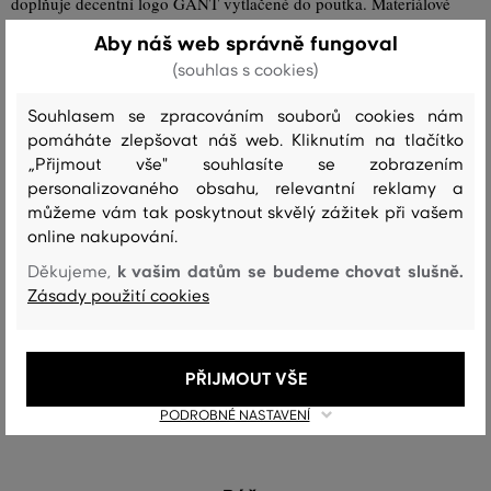
doplňuje decentní logo GANT vytlačené do poutka. Materiálové
složení a kvalita zpracování zaručují maximální odolnost a pružnost.
Aby náš web správně fungoval
Výborně kombinovatelný doplněk, který stylově doladí Váš letní
(souhlas s cookies)
outfit.
Souhlasem se zpracováním souborů cookies nám
Šířka pásku: 4 cm
pomáháte zlepšovat náš web. Kliknutím na tlačítko
„Přijmout vše" souhlasíte se zobrazením
personalizovaného obsahu, relevantní reklamy a
můžeme vám tak poskytnout skvělý zážitek při vašem
Sezóna: SS24
Kód produktu
4940021-324-GC-5
online nakupování.
k vašim datům se budeme chovat slušně.
Děkujeme,
Složení
Zásady použití cookies
vrchní materiál
PŘIJMOUT VŠE
BAVLNA
ELASTODIEN
VISKÓZA
57 %
23 %
20 %
PODROBNÉ NASTAVENÍ