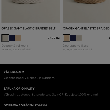
OPASEK GANT ELASTIC BRAIDED BELT
OPASEK GANT ELASTIC BRAIDED
2 199 Kč
Dostupné velikosti:
Dostupné velikosti:
+2 další
+3 další
85
,
90
,
95
,
100
,
105
80
,
85
,
90
,
95
,
100
VŠE SKLADEM
Všechno zboží v e-shopu je skladem.
ZÁRUKA ORIGINALITY
Výhradní zastoupení a prodej značky v ČR. Kupujete 100% originál.
DOPRAVA A VRÁCENÍ ZDARMA