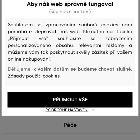
doplňuje decentní logo GANT umístěné na poutku. Materiálové
Aby náš web správně fungoval
složení a kvalita zpracování zaručují maximální odolnost a pružnost.
(souhlas s cookies)
Výborně kombinovatelný doplněk, který stylově doladí Váš outfit.
Souhlasem se zpracováním souborů cookies nám
Šířka pásku: 3 cm
pomáháte zlepšovat náš web. Kliknutím na tlačítko
„Přijmout vše" souhlasíte se zobrazením
personalizovaného obsahu, relevantní reklamy a
Sezóna: SS24
Kód produktu
9940161-324-GC-5
můžeme vám tak poskytnout skvělý zážitek při vašem
online nakupování.
Složení
k vašim datům se budeme chovat slušně.
Děkujeme,
Zásady použití cookies
vrchní materiál
KŮŽE
PŘIJMOUT VŠE
100 %
PODROBNÉ NASTAVENÍ
Péče