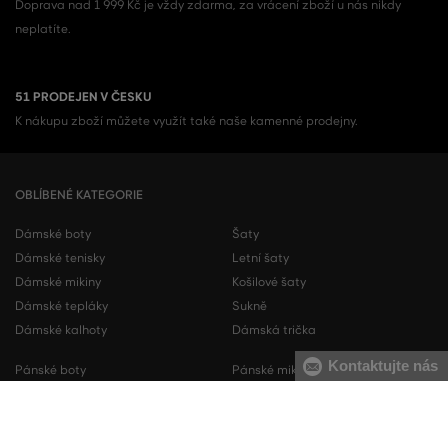
Doprava nad 1 999 Kč je vždy zdarma, za vrácení zboží u nás nikdy
neplatíte.
51 PRODEJEN V ČESKU
K nákupu zboží můžete využít také naše kamenné prodejny.
OBLÍBENÉ KATEGORIE
Dámské boty
Šaty
Dámské tenisky
Letní šaty
Dámské mikiny
Košilové šaty
Dámské tepláky
Sukně
Dámské kalhoty
Dámská trička
Kontaktujte nás
Pánské boty
Pánské mikiny
Pánské tenisky
Pánské tepláky
Pánské košile
Pánské svetry
Pánská trička
Pánské kalhoty