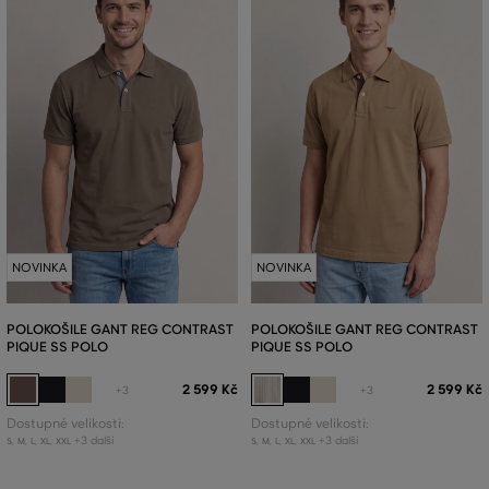
NOVINKA
NOVINKA
POLOKOŠILE GANT REG CONTRAST
POLOKOŠILE GANT REG CONTRAST
PIQUE SS POLO
PIQUE SS POLO
2 599 Kč
2 599 Kč
+3
+3
Dostupné velikosti:
Dostupné velikosti:
+3 další
+3 další
S
,
M
,
L
,
XL
,
XXL
S
,
M
,
L
,
XL
,
XXL