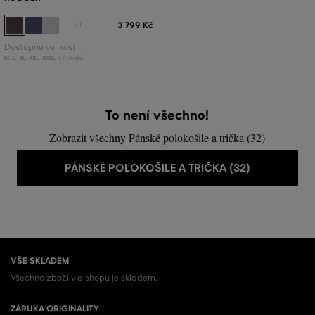
3 799 Kč
+1
Dostupné velikosti:
+2 další
M
,
L
,
XL
,
XXL
,
XXXL
To není všechno!
Zobrazit všechny Pánské polokošile a trička (32)
PÁNSKÉ POLOKOŠILE A TRIČKA (32)
VŠE SKLADEM
Všechno zboží v e-shopu je skladem.
ZÁRUKA ORIGINALITY