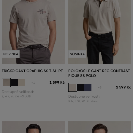
NOVINKA
NOVINKA
TRIČKO GANT GRAPHIC SS T-SHIRT
POLOKOŠILE GANT REG CONTRAST
PIQUE SS POLO
1 599 Kč
+1
2 599 Kč
+3
Dostupné velikosti:
+3 další
Dostupné velikosti:
S
,
M
,
L
,
XL
,
XXL
+3 další
S
,
M
,
L
,
XL
,
XXL