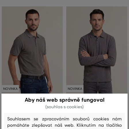
NOVINKA
NOVINKA
Aby náš web správně fungoval
POLOKOŠILE GANT TWILL SS POLO
POLOKOŠILE GANT TWILL LS POLO
(souhlas s cookies)
SHIRT
3 299 Kč
Souhlasem se zpracováním souborů cookies nám
3 799 Kč
pomáháte zlepšovat náš web. Kliknutím na tlačítko
Dostupné velikosti: