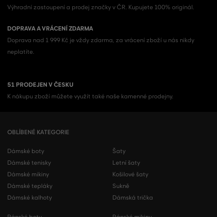
Výhradní zastoupení a prodej značky v ČR. Kupujete 100% originál.
DOPRAVA A VRÁCENÍ ZDARMA
Doprava nad 1 999 Kč je vždy zdarma, za vrácení zboží u nás nikdy
neplatíte.
51 PRODEJEN V ČESKU
K nákupu zboží můžete využít také naše kamenné prodejny.
OBLÍBENÉ KATEGORIE
Dámské boty
Šaty
Dámské tenisky
Letní šaty
Dámské mikiny
Košilové šaty
Dámské tepláky
Sukně
Dámské kalhoty
Dámská trička
Pánské boty
Pánské mikiny