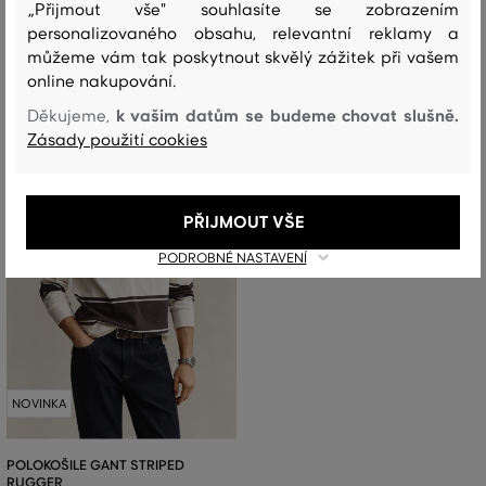
+2 další
Dostupné velikosti:
S
,
M
,
L
,
XL
,
XXL
„Přijmout vše" souhlasíte se zobrazením
+3 další
S
,
M
,
L
,
XL
,
XXL
personalizovaného obsahu, relevantní reklamy a
můžeme vám tak poskytnout skvělý zážitek při vašem
online nakupování.
k vašim datům se budeme chovat slušně.
Děkujeme,
Zásady použití cookies
PŘIJMOUT VŠE
PODROBNÉ NASTAVENÍ
NOVINKA
POLOKOŠILE GANT STRIPED
RUGGER