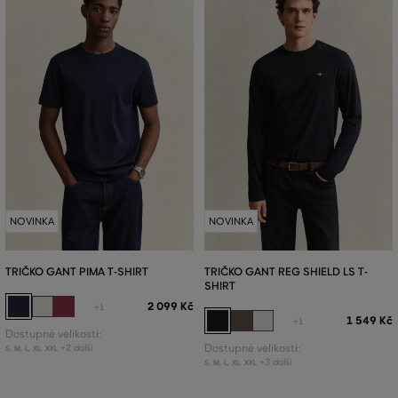
NOVINKA
NOVINKA
TRIČKO GANT PIMA T-SHIRT
TRIČKO GANT REG SHIELD LS T-
SHIRT
2 099 Kč
+1
1 549 Kč
+1
Dostupné velikosti:
+2 další
Dostupné velikosti:
S
,
M
,
L
,
XL
,
XXL
+3 další
S
,
M
,
L
,
XL
,
XXL