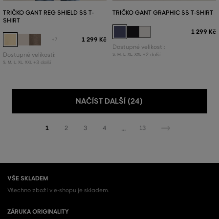
TRIČKO GANT REG SHIELD SS T-
TRIČKO GANT GRAPHIC SS T-SHIRT
SHIRT
1 299 Kč
1 299 Kč
+7
Dostupné velikosti:
Dostupné velikosti:
+2 další
S
,
M
,
L
,
XL
,
XXL
+3 další
S
,
M
,
L
,
XL
,
XXL
NAČÍST DALŠÍ (24)
...
1
2
3
4
13
VŠE SKLADEM
Všechno zboží v e-shopu je skladem.
ZÁRUKA ORIGINALITY