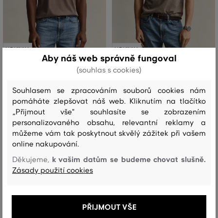
NOVINKA
NOVINKA
Aby náš web správně fungoval
(souhlas s cookies)
TRIČKO GANT REG SHIELD SS T-
TRIČKO GANT REG SHIELD SS T-
SHIRT
SHIRT
Souhlasem se zpracováním souborů cookies nám
pomáháte zlepšovat náš web. Kliknutím na tlačítko
1 299 Kč
1 299 Kč
+7
+7
„Přijmout vše" souhlasíte se zobrazením
Dostupné velikosti:
Dostupné velikosti:
personalizovaného obsahu, relevantní reklamy a
+3 další
+3 další
S
,
M
,
L
,
XL
,
XXL
S
,
M
,
L
,
XL
,
XXL
můžeme vám tak poskytnout skvělý zážitek při vašem
online nakupování.
k vašim datům se budeme chovat slušně.
Děkujeme,
Zásady použití cookies
PŘIJMOUT VŠE