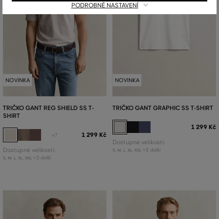
PODROBNÉ NASTAVENÍ
NOVINKA
NOVINKA
TRIČKO GANT REG SHIELD SS T-
TRIČKO GANT GRAPHIC SS T-SHIRT
SHIRT
1 299 Kč
1 299 Kč
+7
Dostupné velikosti:
Dostupné velikosti:
+2 další
S
,
M
,
L
,
XL
,
XXL
+3 další
S
,
M
,
L
,
XL
,
XXL