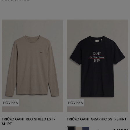
+2 další
S
,
M
,
L
,
XL
,
XXL
NOVINKA
NOVINKA
TRIČKO GANT REG SHIELD LS T-
TRIČKO GANT GRAPHIC SS T-SHIRT
SHIRT