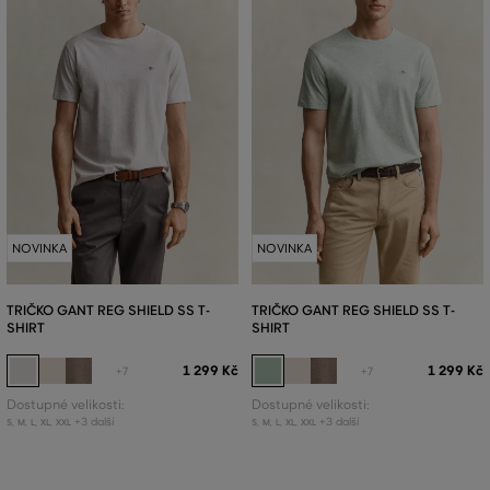
NOVINKA
NOVINKA
TRIČKO GANT REG SHIELD SS T-
TRIČKO GANT REG SHIELD SS T-
SHIRT
SHIRT
1 299 Kč
1 299 Kč
+7
+7
Dostupné velikosti:
Dostupné velikosti:
+3 další
+3 další
S
,
M
,
L
,
XL
,
XXL
S
,
M
,
L
,
XL
,
XXL