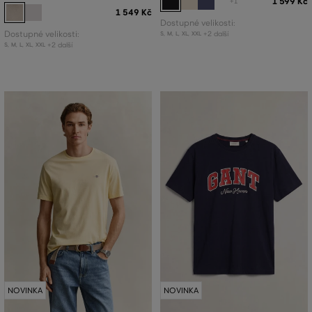
1 599 Kč
+1
1 549 Kč
Dostupné velikosti:
Dostupné velikosti:
+2 další
S
,
M
,
L
,
XL
,
XXL
+2 další
S
,
M
,
L
,
XL
,
XXL
NOVINKA
NOVINKA