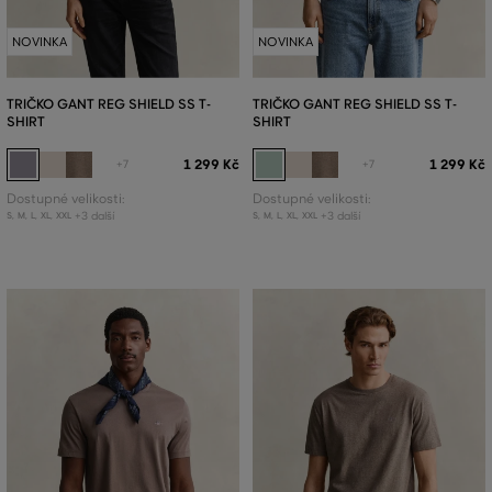
NOVINKA
NOVINKA
TRIČKO GANT REG SHIELD SS T-
TRIČKO GANT REG SHIELD SS T-
SHIRT
SHIRT
1 299 Kč
1 299 Kč
+7
+7
Dostupné velikosti:
Dostupné velikosti:
+3 další
+3 další
S
,
M
,
L
,
XL
,
XXL
S
,
M
,
L
,
XL
,
XXL