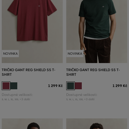
NOVINKA
NOVINKA
TRIČKO GANT REG SHIELD SS T-
TRIČKO GANT REG SHIELD SS T-
SHIRT
SHIRT
1 299 Kč
1 299 Kč
Dostupné velikosti:
Dostupné velikosti:
+3 další
+3 další
S
,
M
,
L
,
XL
,
XXL
S
,
M
,
L
,
XL
,
XXL