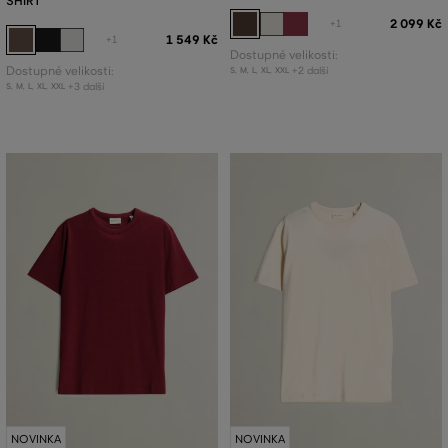
SHIRT
2 099 Kč
+1
1 549 Kč
+1
Dostupné velikosti:
Dostupné velikosti:
+2 další
S
,
M
,
L
,
XL
,
XXL
+3 další
S
,
M
,
L
,
XL
,
XXL
NOVINKA
NOVINKA