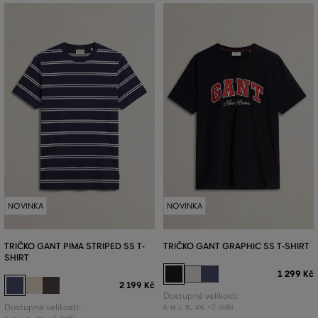
NOVINKA
NOVINKA
TRIČKO GANT PIMA STRIPED SS T-
TRIČKO GANT GRAPHIC SS T-SHIRT
SHIRT
1 299 Kč
2 199 Kč
Dostupné velikosti:
Dostupné velikosti:
+2 další
S
,
M
,
L
,
XL
,
XXL