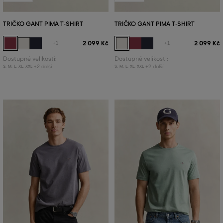
TRIČKO GANT PIMA T-SHIRT
TRIČKO GANT PIMA T-SHIRT
2 099 Kč
2 099 Kč
+1
+1
Dostupné velikosti:
Dostupné velikosti:
+2 další
+2 další
S
,
M
,
L
,
XL
,
XXL
S
,
M
,
L
,
XL
,
XXL