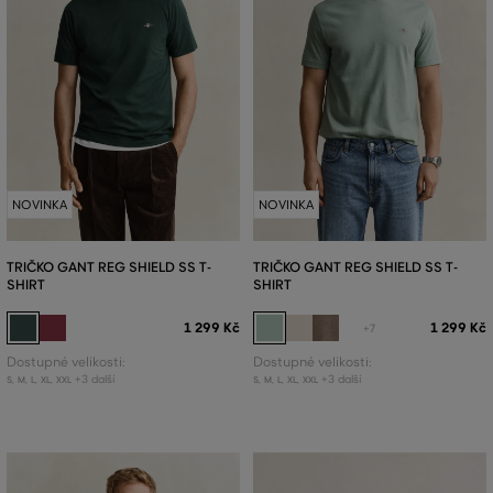
NOVINKA
NOVINKA
TRIČKO GANT REG SHIELD SS T-
TRIČKO GANT REG SHIELD SS T-
SHIRT
SHIRT
1 299 Kč
1 299 Kč
+7
Dostupné velikosti:
Dostupné velikosti:
+3 další
+3 další
S
,
M
,
L
,
XL
,
XXL
S
,
M
,
L
,
XL
,
XXL