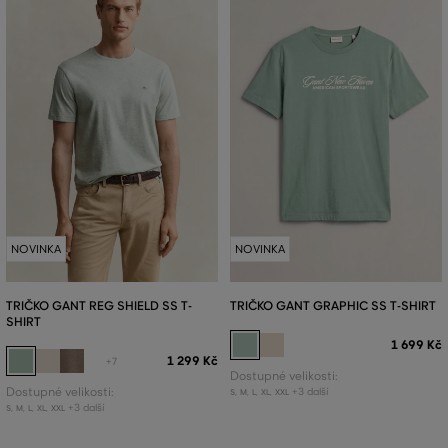
NOVINKA
NOVINKA
TRIČKO GANT REG SHIELD SS T-
TRIČKO GANT GRAPHIC SS T-SHIRT
SHIRT
1 699 Kč
1 299 Kč
+7
Dostupné velikosti:
Dostupné velikosti:
+3 další
S
,
M
,
L
,
XL
,
XXL
+3 další
S
,
M
,
L
,
XL
,
XXL