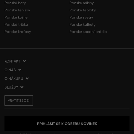
Pánské boty
Pánské mikiny
Pánské tenisky
Pánské tepláky
Pánské košile
Pánské svetry
Pánská trička
Pánské kalhoty
Pánské kraťasy
Pánské spodní prádlo
KONTAKT
O NÁS
VERMONT Services Slovakia s. r. o.
Vlčie hrdlo 53
O NÁKUPU
O společnosti
821 07 Bratislava
Kontakt
SLUŽBY
Jak nakupovat
Slovenská republika
Prodejny VERMONT
Obchodní podmínky
Doprava a platba
tel.:
+420 210 012 200
Blog
VRÁTIT ZBOŽÍ
Vrácení zboží
Dárkové poukázky
info@gant.cz
Affiliate program
Reklamace
VERMONT Club
Presscentrum
Používání cookies
Zpracování osobních údajů
PŘIHLÁSIT SE K ODBĚRU NOVINEK