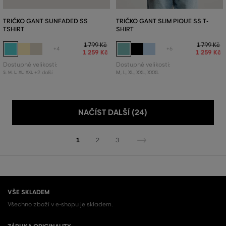
TRIČKO GANT SUNFADED SS
TRIČKO GANT SLIM PIQUE SS T-
TSHIRT
SHIRT
1 799 Kč
1 799 Kč
+4
+6
1 259 Kč
1 259 Kč
Dostupné velikosti:
Dostupné velikosti:
+2 další
M
,
L
,
XL
,
XXL
,
XXXL
S
,
M
,
L
,
XL
,
XXL
NAČÍST DALŠÍ (24)
1
2
3
VŠE SKLADEM
Všechno zboží v e-shopu je skladem.