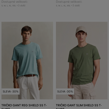
Dostupné velikosti:
Dostupné velikosti:
+3 další
+3 další
S
,
M
,
L
,
XL
,
XXL
S
,
M
,
L
,
XL
,
XXL
SLEVA -30%
SLEVA -30%
TRIČKO GANT REG SHIELD SS T-
TRIČKO GANT SLIM SHIELD SS T-