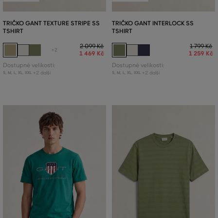
TRIČKO GANT TEXTURE STRIPE SS
TRIČKO GANT INTERLOCK SS
TSHIRT
TSHIRT
2 099 Kč
1 799 Kč
+2
1 469 Kč
1 259 Kč
Dostupné velikosti:
Dostupné velikosti:
+2 další
+2 další
S
,
M
,
L
,
XL
,
XXL
S
,
M
,
L
,
XL
,
XXL