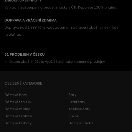
ZÁRUKA ORIGINALITY
Výhradní zastoupení a prodej značky v ČR. Kupujete 100% originál.
DOPRAVA A VRÁCENÍ ZDARMA
Doprava nad 1 999 Kč je vždy zdarma, za vrácení zboží u nás nikdy
neplatíte.
51 PRODEJEN V ČESKU
K nákupu zboží můžete využít také naše kamenné prodejny.
OBLÍBENÉ KATEGORIE
Dámské boty
Šaty
Dámské tenisky
Letní šaty
Dámské mikiny
Košilové šaty
Dámské tepláky
Sukně
Dámské kalhoty
Dámská trička