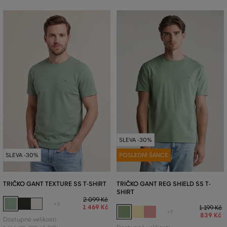
SLEVA -30%
SLEVA -30%
POSLEDNÍ ŠANCE
TRIČKO GANT TEXTURE SS T-SHIRT
TRIČKO GANT REG SHIELD SS T-
SHIRT
2 099 Kč
+3
1 469 Kč
1 199 Kč
+7
839 Kč
Dostupné velikosti: