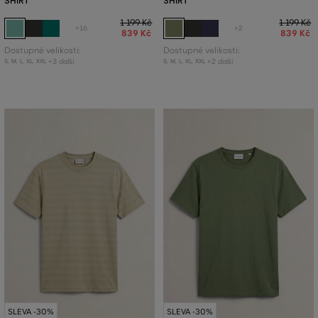
SHIRT
SHIRT
1 199 Kč
1 199 Kč
+16
+2
839 Kč
839 Kč
Dostupné velikosti:
Dostupné velikosti:
+3 další
+2 další
S
,
M
,
L
,
XL
,
XXL
S
,
M
,
L
,
XL
,
XXL
SLEVA -30%
SLEVA -30%