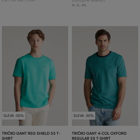
+1 další
Dostupné velikosti:
S
,
M
,
L
,
XXL
,
XXXL
M
,
XL
,
4XL
SLEVA -30%
SLEVA -30%
TRIČKO GANT REG SHIELD SS T-
TRIČKO GANT 4-COL OXFORD
SHIRT
REGULAR SS T-SHIRT