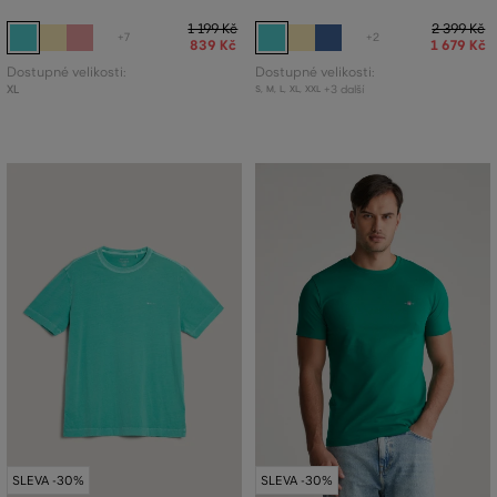
1 199 Kč
2 399 Kč
+7
+2
839 Kč
1 679 Kč
Dostupné velikosti:
Dostupné velikosti:
XL
+3 další
S
,
M
,
L
,
XL
,
XXL
SLEVA -30%
SLEVA -30%