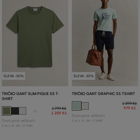
SLEVA -30%
SLEVA -30%
TRIČKO GANT SLIM PIQUE SS T-
TRIČKO GANT GRAPHIC SS TSHIRT
SHIRT
1 399 Kč
979 Kč
1 799 Kč
+2
1 259 Kč
Dostupné velikosti:
Dostupné velikosti:
+2 další
S
,
M
,
L
,
XL
,
XXL
+2 další
S
,
M
,
L
,
XL
,
XXL