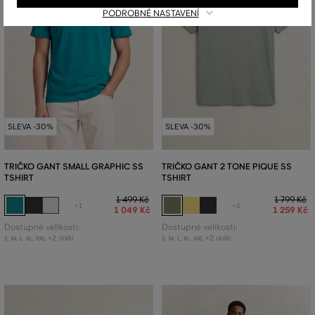
PODROBNÉ NASTAVENÍ
SLEVA -30%
SLEVA -30%
TRIČKO GANT SMALL GRAPHIC SS
TRIČKO GANT 2 TONE PIQUE SS
TSHIRT
TSHIRT
1 499 Kč
1 799 Kč
+1
+6
1 049 Kč
1 259 Kč
Dostupné velikosti:
Dostupné velikosti:
+2 další
+2 další
S
,
M
,
L
,
XL
,
XXL
S
,
M
,
L
,
XL
,
XXL