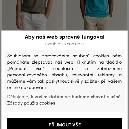
SLEVA -30%
SLEVA -30%
Aby náš web správně fungoval
(souhlas s cookies)
TRIČKO GANT WASHED SLUB SS
TRIČKO GANT WASHED SLUB SS
TSHIRT
TSHIRT
Souhlasem se zpracováním souborů cookies nám
pomáháte zlepšovat náš web. Kliknutím na tlačítko
1 799 Kč
1 799 Kč
+4
+4
1 259 Kč
1 259 Kč
„Přijmout vše" souhlasíte se zobrazením
personalizovaného obsahu, relevantní reklamy a
Dostupné velikosti:
Dostupné velikosti:
+2 další
+2 další
S
,
M
,
L
,
XL
,
XXL
S
,
M
,
L
,
XL
,
XXL
můžeme vám tak poskytnout skvělý zážitek při vašem
online nakupování.
k vašim datům se budeme chovat slušně.
Děkujeme,
Zásady použití cookies
PŘIJMOUT VŠE