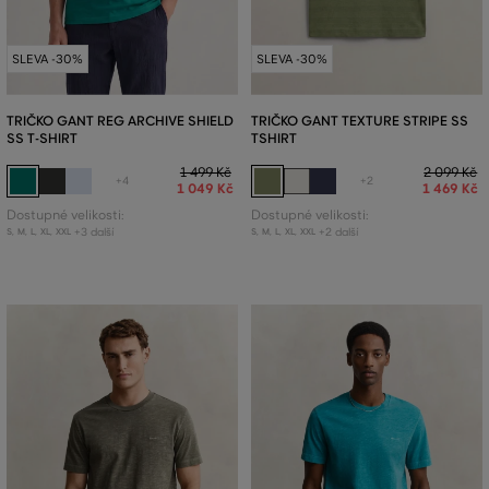
SLEVA -30%
SLEVA -30%
TRIČKO GANT REG ARCHIVE SHIELD
TRIČKO GANT TEXTURE STRIPE SS
SS T-SHIRT
TSHIRT
1 499 Kč
2 099 Kč
+4
+2
1 049 Kč
1 469 Kč
Dostupné velikosti:
Dostupné velikosti:
+3 další
+2 další
S
,
M
,
L
,
XL
,
XXL
S
,
M
,
L
,
XL
,
XXL