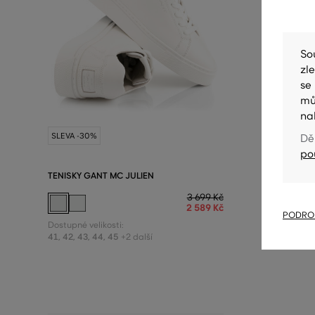
So
zl
se
mů
na
SLEVA -30%
SLEVA -3
Dě
po
TENISKY GANT MC JULIEN
TENISKY 
3 699 Kč
2 589 Kč
PODROB
Dostupné velikosti:
Dostupné v
41
,
42
,
43
,
44
,
45
37
,
38
,
39
,
+2 další