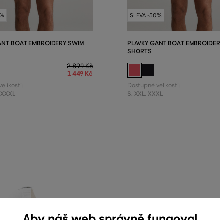
0%
SLEVA -50%
ANT BOAT EMBROIDERY SWIM
PLAVKY GANT BOAT EMBROIDER
SHORTS
2 899 Kč
1 449 Kč
elikosti:
Dostupné velikosti:
XXXL
S
,
XXL
,
XXXL
Aby náš web správně fungoval