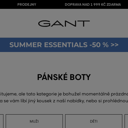
PRODEJNY
DOPRAVA NAD 1 999 KČ ZDARMA
SUMMER ESSENTIALS -50 % >>
PÁNSKÉ BOTY
itujeme, ale tato kategorie je bohužel momentálně prázdn
a se vám líbí jiný kousek z naší nabídky, nebo si prohlédn
MUŽI
DĚTI