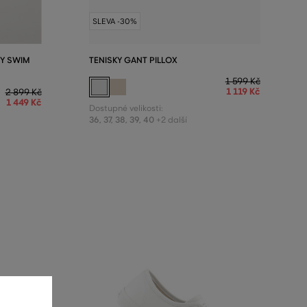
SLEVA -30%
Y SWIM
TENISKY GANT PILLOX
1 599 Kč
1 119 Kč
2 899 Kč
1 449 Kč
Dostupné velikosti:
36
,
37
,
38
,
39
,
40
+2 další