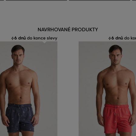
NAVRHOVANÉ PRODUKTY
6 dnů
6 dnů
do konce slevy
do ko