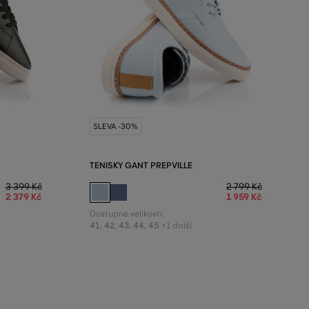
SLEVA -30%
TENISKY GANT PREPVILLE
3 399 Kč
2 799 Kč
2 379 Kč
1 959 Kč
Dostupné velikosti:
41
,
42
,
43
,
44
,
45
+1 další