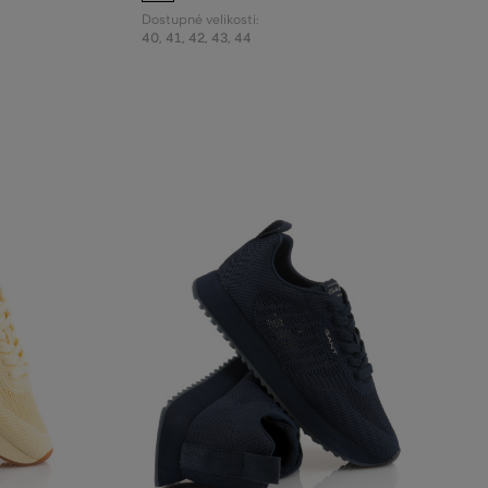
Dostupné velikosti:
40
,
41
,
42
,
43
,
44