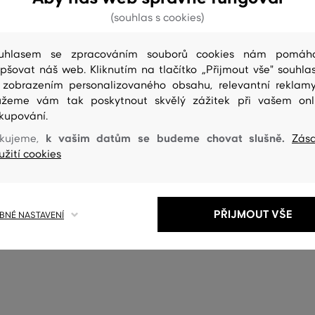
(souhlas s cookies)
uhlasem se zpracováním souborů cookies nám pomáh
epšovat náš web. Kliknutím na tlačítko „Přijmout vše" souhlas
 zobrazením personalizovaného obsahu, relevantní reklam
žeme vám tak poskytnout skvělý zážitek při vašem onl
kupování.
0%
SLEVA -30%
k vašim datům se budeme chovat slušně.
kujeme,
Zás
užití cookies
GANT BEVINDA
TENISKY GANT BEVINDA
2 799 Kč
1 959 Kč
PŘIJMOUT VŠE
NÉ NASTAVENÍ
elikosti:
Dostupné velikosti:
40
,
41
36
,
37
,
38
,
39
,
40
+1 další
+2 další