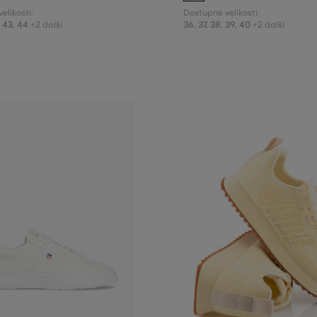
elikosti:
Dostupné velikosti:
,
43
,
44
36
,
37
,
38
,
39
,
40
+2 další
+2 další