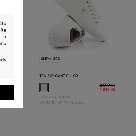
áte
íte
y a
ine
SLEVA -30%
ady
TENISKY GANT PILLOX
2 799 Kč
2 599 Kč
1 959 Kč
1 819 Kč
Dostupné velikosti:
36
,
37
,
38
,
39
,
40
+2 další