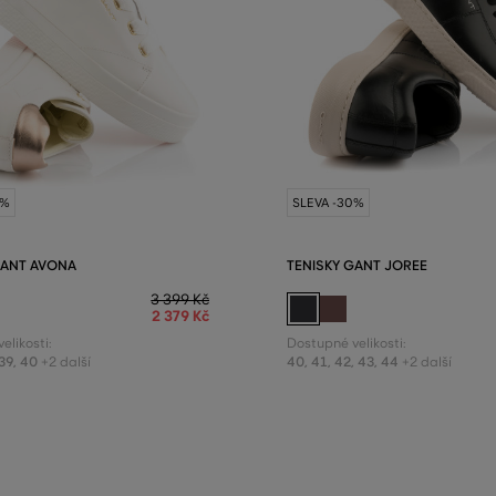
0%
SLEVA -30%
GANT AVONA
TENISKY GANT JOREE
3 399 Kč
2 379 Kč
elikosti:
Dostupné velikosti:
39
,
40
40
,
41
,
42
,
43
,
44
+2 další
+2 další