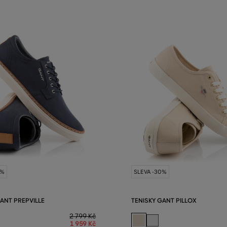
0%
SLEVA -30%
GANT PREPVILLE
TENISKY GANT PILLOX
2 799 Kč
1 959 Kč