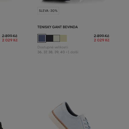
SLEVA -30%
TENISKY GANT BEVINDA
2 899 Kč
2 899 Kč
2 029 Kč
2 029 Kč
Dostupné velikosti:
36
,
37
,
38
,
39
,
40
+1 další