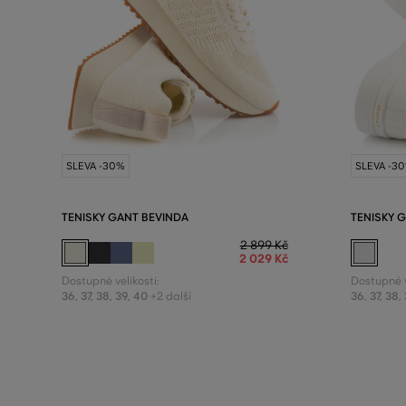
SLEVA -30%
SLEVA -3
TENISKY GANT BEVINDA
TENISKY 
2 899 Kč
2 029 Kč
Dostupné velikosti:
Dostupné v
36
,
37
,
38
,
39
,
40
36
,
37
,
38
,
+2 další