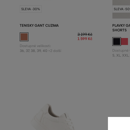
SLEVA -30%
SLEVA -5
TENISKY GANT CUZIMA
PLAVKY G
SHORTS
3 199 Kč
1 599 Kč
Dostupné velikosti:
36
,
37
,
38
,
39
,
40
Dostupné v
+2 další
S
,
XL
,
XXL
,