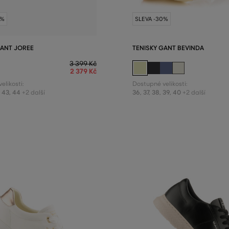
0%
SLEVA -30%
GANT JOREE
TENISKY GANT BEVINDA
3 399 Kč
2 379 Kč
elikosti:
Dostupné velikosti:
,
43
,
44
36
,
37
,
38
,
39
,
40
+2 další
+2 další