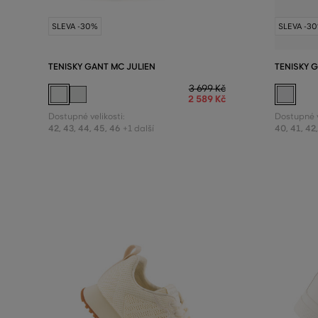
SLEVA -30%
SLEVA -3
TENISKY GANT MC JULIEN
TENISKY 
3 699 Kč
2 589 Kč
Dostupné velikosti:
Dostupné v
42
,
43
,
44
,
45
,
46
40
,
41
,
42
+1 další