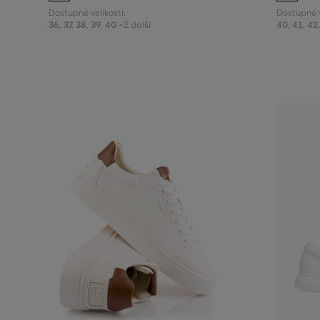
Dostupné velikosti:
Dostupné v
36
,
37
,
38
,
39
,
40
40
,
41
,
42
+2 další