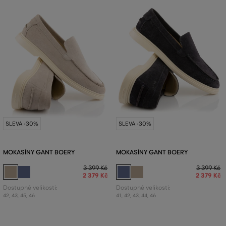
SLEVA -30%
SLEVA -30%
MOKASÍNY GANT BOERY
MOKASÍNY GANT BOERY
3 399 Kč
3 399 Kč
2 379 Kč
2 379 Kč
Dostupné velikosti:
Dostupné velikosti:
42
,
43
,
45
,
46
41
,
42
,
43
,
44
,
46