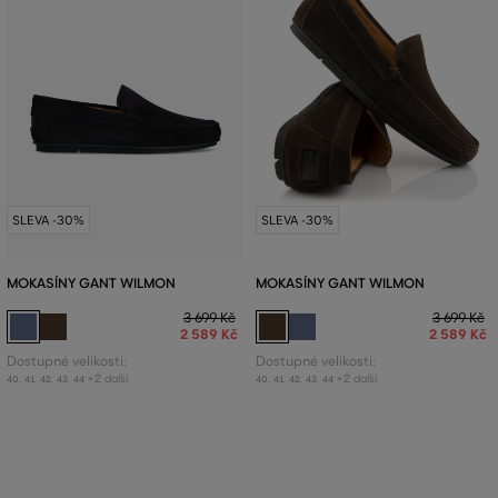
SLEVA -30%
SLEVA -30%
MOKASÍNY GANT WILMON
MOKASÍNY GANT WILMON
3 699 Kč
3 699 Kč
2 589 Kč
2 589 Kč
Dostupné velikosti:
Dostupné velikosti:
+2 další
+2 další
40
,
41
,
42
,
43
,
44
40
,
41
,
42
,
43
,
44