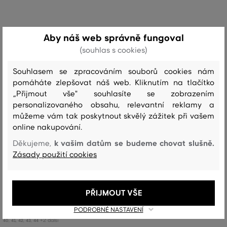
Aby náš web správně fungoval
(souhlas s cookies)
Souhlasem se zpracováním souborů cookies nám
pomáháte zlepšovat náš web. Kliknutím na tlačítko
„Přijmout vše" souhlasíte se zobrazením
personalizovaného obsahu, relevantní reklamy a
můžeme vám tak poskytnout skvělý zážitek při vašem
online nakupování.
k vašim datům se budeme chovat slušně.
Děkujeme,
SLEVA -30%
Zásady použití cookies
MOKASÍNY GANT TRATTON
PŘIJMOUT VŠE
5 299 Kč
3 709 Kč
PODROBNÉ NASTAVENÍ
Dostupné velikosti:
+2 další
40
,
41
,
42
,
43
,
44