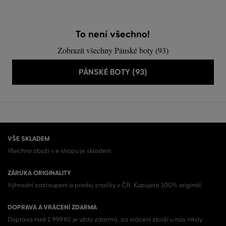
To není všechno!
Zobrazit všechny Pánské boty (93)
PÁNSKÉ BOTY (93)
VŠE SKLADEM
Všechno zboží v e-shopu je skladem.
ZÁRUKA ORIGINALITY
Výhradní zastoupení a prodej značky v ČR. Kupujete 100% originál.
DOPRAVA A VRÁCENÍ ZDARMA
Doprava nad 1 999 Kč je vždy zdarma, za vrácení zboží u nás nikdy