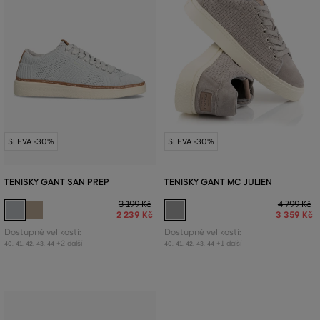
SLEVA -30%
SLEVA -30%
TENISKY GANT SAN PREP
TENISKY GANT MC JULIEN
3 199 Kč
4 799 Kč
2 239 Kč
3 359 Kč
Dostupné velikosti:
Dostupné velikosti:
+2 další
+1 další
40
,
41
,
42
,
43
,
44
40
,
41
,
42
,
43
,
44