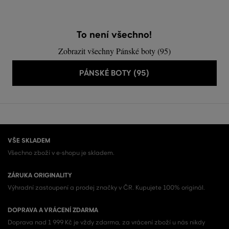
To není všechno!
Zobrazit všechny Pánské boty (95)
PÁNSKÉ BOTY (95)
VŠE SKLADEM
Všechno zboží v e-shopu je skladem.
ZÁRUKA ORIGINALITY
Výhradní zastoupení a prodej značky v ČR. Kupujete 100% originál.
DOPRAVA A VRÁCENÍ ZDARMA
Doprava nad 1 999 Kč je vždy zdarma, za vrácení zboží u nás nikdy