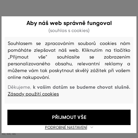
Aby náš web správně fungoval
(souhlas s cookies)
Souhlasem se zpracováním souborů cookies nám
pomáháte zlepšovat náš web. Kliknutím na tlačítko
„Přijmout vše" souhlasíte se zobrazením
personalizovaného obsahu, relevantní reklamy a
můžeme vám tak poskytnout skvělý zážitek při vašem
online nakupování.
k vašim datům se budeme chovat slušně.
Děkujeme,
SLEVA -30%
Zásady použití cookies
TENISKY GANT BAYLLE
PŘIJMOUT VŠE
3 399 Kč
2 379 Kč
PODROBNÉ NASTAVENÍ
Dostupné velikosti:
41
,
44
,
46