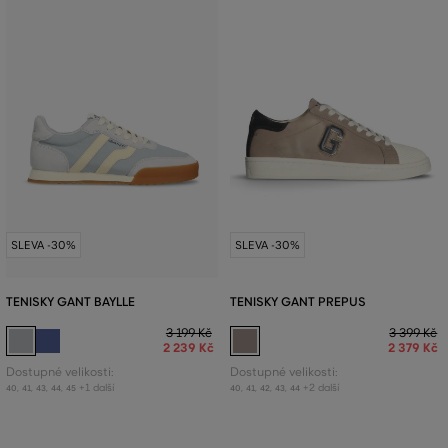
SLEVA -30%
SLEVA -30%
TENISKY GANT BAYLLE
TENISKY GANT PREPUS
3 199 Kč
3 399 Kč
2 239 Kč
2 379 Kč
Dostupné velikosti:
Dostupné velikosti:
+1 další
+2 další
40
,
41
,
43
,
44
,
45
40
,
41
,
42
,
43
,
44