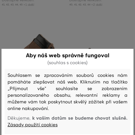
+1 další
+2 další
41
,
42
,
43
,
44
,
45
40
,
41
,
42
,
43
,
44
Aby náš web správně fungoval
(souhlas s cookies)
Souhlasem se zpracováním souborů cookies nám
pomáháte zlepšovat náš web. Kliknutím na tlačítko
„Přijmout vše" souhlasíte se zobrazením
personalizovaného obsahu, relevantní reklamy a
můžeme vám tak poskytnout skvělý zážitek při vašem
online nakupování.
SLEVA -30%
SLEVA -30%
k vašim datům se budeme chovat slušně.
Děkujeme,
Zásady použití cookies
KOTNÍKOVÁ OBUV GANT NEBRADA
POLOBOTKY GANT BIDFORD