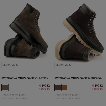
SLEVA -30%
SLEVA -30%
KOTNÍKOVÁ OBUV GANT CLAFTON
KOTNÍKOVÁ OBUV GANT NEBRADA
4 399 Kč
4 399 Kč
3 079 Kč
3 079 Kč
Dostupné velikosti:
Dostupné velikosti:
+2 další
+2 další
40
,
41
,
42
,
43
,
44
40
,
41
,
42
,
43
,
44