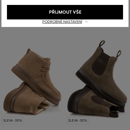
4 399 Kč
3 799 Kč
3 079 Kč
2 659 Kč
PŘIJMOUT VŠE
Dostupné velikosti:
Dostupné velikosti:
+2 další
+2 další
40
,
41
,
42
,
43
,
44
40
,
41
,
43
,
44
,
45
PODROBNÉ NASTAVENÍ
SLEVA -30%
SLEVA -30%