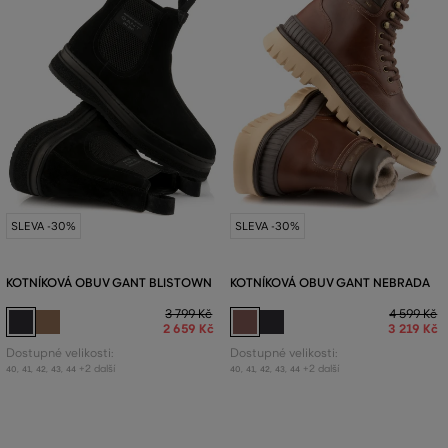
SLEVA -30%
SLEVA -30%
KOTNÍKOVÁ OBUV GANT BLISTOWN
KOTNÍKOVÁ OBUV GANT NEBRADA
3 799 Kč
4 599 Kč
2 659 Kč
3 219 Kč
Dostupné velikosti:
Dostupné velikosti:
+2 další
+2 další
40
,
41
,
42
,
43
,
44
40
,
41
,
42
,
43
,
44