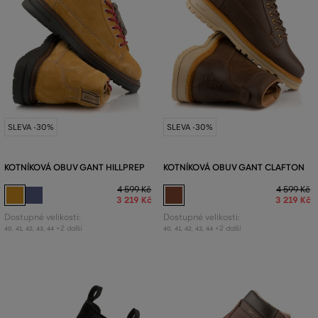
SLEVA -30%
SLEVA -30%
KOTNÍKOVÁ OBUV GANT HILLPREP
KOTNÍKOVÁ OBUV GANT CLAFTON
4 599 Kč
4 599 Kč
3 219 Kč
3 219 Kč
Dostupné velikosti:
Dostupné velikosti:
+2 další
+2 další
40
,
41
,
42
,
43
,
44
40
,
41
,
42
,
43
,
44