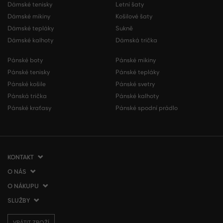
Dámské tenisky
Letní šaty
Dámské mikiny
Košilové šaty
Dámské tepláky
Sukně
Dámské kalhoty
Dámská trička
Pánské boty
Pánské mikiny
Pánské tenisky
Pánské tepláky
Pánské košile
Pánské svetry
Pánská trička
Pánské kalhoty
Pánské kraťasy
Pánské spodní prádlo
KONTAKT
O NÁS
VERMONT Services Slovakia s. r. o.
Vlčie hrdlo 53
O NÁKUPU
O společnosti
821 07 Bratislava
Kontakt
SLUŽBY
Jak nakupovat
Slovenská republika
Prodejny VERMONT
Obchodní podmínky
Doprava a platba
tel.:
+420 210 012 200
Blog
VRÁTIT ZBOŽÍ