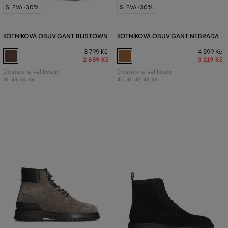
SLEVA -30%
SLEVA -30%
KOTNÍKOVÁ OBUV GANT BLISTOWN
KOTNÍKOVÁ OBUV GANT NEBRADA
3 799 Kč
4 599 Kč
2 659 Kč
3 219 Kč
Dostupné velikosti:
Dostupné velikosti:
41
,
43
,
44
,
46
40
,
41
,
42
,
43
,
44