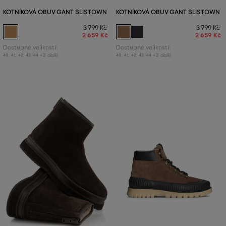
KOTNÍKOVÁ OBUV GANT BLISTOWN
KOTNÍKOVÁ OBUV GANT BLISTOWN
3 799 Kč
3 799 Kč
2 659 Kč
2 659 Kč
Dostupné velikosti:
Dostupné velikosti:
+2 další
+2 další
40
,
41
,
42
,
43
,
44
40
,
41
,
42
,
43
,
44