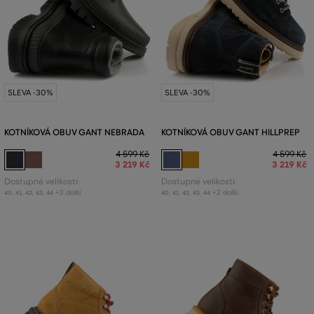
SLEVA -30%
SLEVA -30%
KOTNÍKOVÁ OBUV GANT NEBRADA
KOTNÍKOVÁ OBUV GANT HILLPREP
4 599 Kč
4 599 Kč
3 219 Kč
3 219 Kč
Dostupné velikosti:
Dostupné velikosti:
+2 další
+2 další
40
,
41
,
42
,
43
,
44
40
,
41
,
42
,
43
,
44