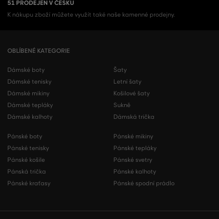
51 PRODEJEN V ČESKU
K nákupu zboží můžete využít také naše kamenné prodejny.
OBLÍBENÉ KATEGORIE
Dámské boty
Šaty
Dámské tenisky
Letní šaty
Dámské mikiny
Košilové šaty
Dámské tepláky
Sukně
Dámské kalhoty
Dámská trička
Pánské boty
Pánské mikiny
Pánské tenisky
Pánské tepláky
Pánské košile
Pánské svetry
Pánská trička
Pánské kalhoty
Pánské kraťasy
Pánské spodní prádlo