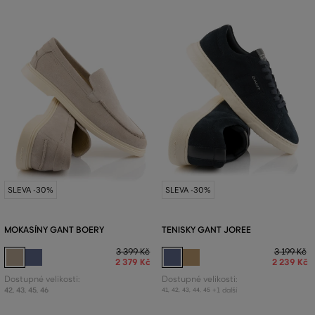
SLEVA -30%
SLEVA -30%
MOKASÍNY GANT BOERY
TENISKY GANT JOREE
3 399 Kč
3 199 Kč
2 379 Kč
2 239 Kč
Dostupné velikosti:
Dostupné velikosti:
42
,
43
,
45
,
46
+1 další
41
,
42
,
43
,
44
,
45