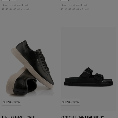
Dostupné velikosti:
Dostupné velikosti:
+1 další
+2 další
42
,
43
,
44
,
45
,
46
40
,
41
,
42
,
43
,
44
SLEVA -30%
SLEVA -30%
TENISKY GANT JOREE
PANTOFLE GANT PALBUDDY