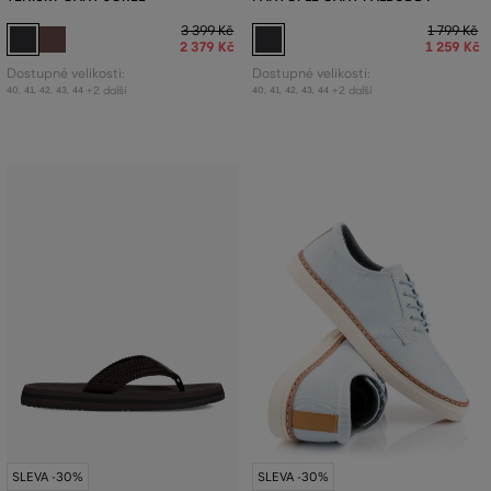
3 399 Kč
1 799 Kč
2 379 Kč
1 259 Kč
Dostupné velikosti:
Dostupné velikosti:
+2 další
+2 další
40
,
41
,
42
,
43
,
44
40
,
41
,
42
,
43
,
44
SLEVA -30%
SLEVA -30%