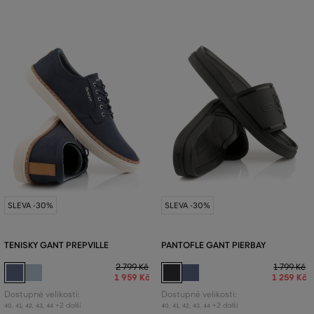
SLEVA -30%
SLEVA -30%
TENISKY GANT PREPVILLE
PANTOFLE GANT PIERBAY
2 799 Kč
1 799 Kč
1 959 Kč
1 259 Kč
Dostupné velikosti:
Dostupné velikosti:
+2 další
+2 další
40
,
41
,
42
,
43
,
44
40
,
41
,
42
,
43
,
44