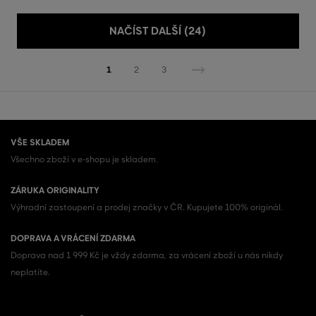
NAČÍST DALŠÍ (24)
1
2
3
VŠE SKLADEM
Všechno zboží v e-shopu je skladem.
ZÁRUKA ORIGINALITY
Výhradní zastoupení a prodej značky v ČR. Kupujete 100% originál.
DOPRAVA A VRÁCENÍ ZDARMA
Doprava nad 1 999 Kč je vždy zdarma, za vrácení zboží u nás nikdy
neplatíte.