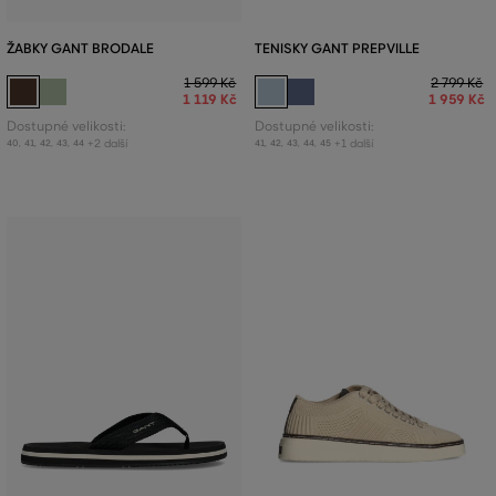
ŽABKY GANT BRODALE
TENISKY GANT PREPVILLE
1 599 Kč
2 799 Kč
1 119 Kč
1 959 Kč
Dostupné velikosti:
Dostupné velikosti:
+2 další
+1 další
40
,
41
,
42
,
43
,
44
41
,
42
,
43
,
44
,
45