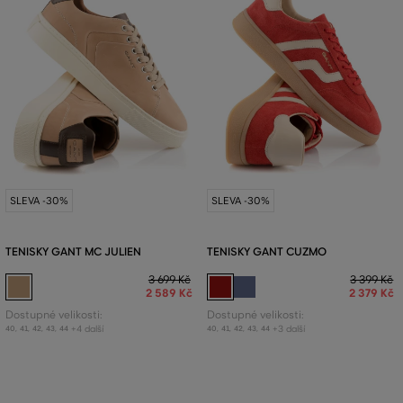
SLEVA -30%
SLEVA -30%
TENISKY GANT MC JULIEN
TENISKY GANT CUZMO
3 699 Kč
3 399 Kč
2 589 Kč
2 379 Kč
Dostupné velikosti:
Dostupné velikosti:
+4 další
+3 další
40
,
41
,
42
,
43
,
44
40
,
41
,
42
,
43
,
44