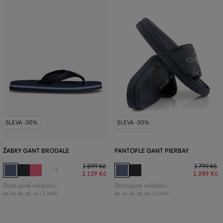
SLEVA -30%
SLEVA -30%
ŽABKY GANT BRODALE
PANTOFLE GANT PIERBAY
1 599 Kč
1 799 Kč
+1
1 119 Kč
1 259 Kč
Dostupné velikosti:
Dostupné velikosti:
+2 další
+2 další
40
,
41
,
42
,
43
,
44
40
,
41
,
42
,
43
,
44