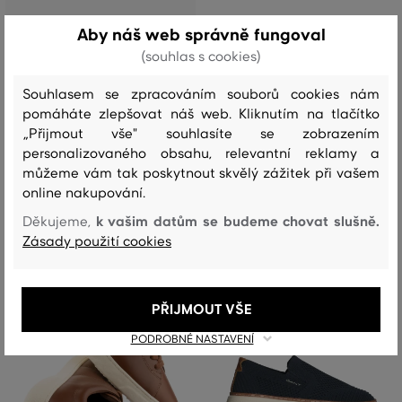
SLEVA -30%
SLEVA -30%
Aby náš web správně fungoval
(souhlas s cookies)
ŽABKY GANT BRODALE
TENISKY GANT SAN PREP
Souhlasem se zpracováním souborů cookies nám
1 599 Kč
3 199 Kč
pomáháte zlepšovat náš web. Kliknutím na tlačítko
+1
1 119 Kč
2 239 Kč
„Přijmout vše" souhlasíte se zobrazením
Dostupné velikosti:
Dostupné velikosti:
personalizovaného obsahu, relevantní reklamy a
+2 další
+2 další
40
,
41
,
42
,
43
,
44
40
,
41
,
42
,
43
,
44
můžeme vám tak poskytnout skvělý zážitek při vašem
online nakupování.
k vašim datům se budeme chovat slušně.
Děkujeme,
Zásady použití cookies
PŘIJMOUT VŠE
PODROBNÉ NASTAVENÍ