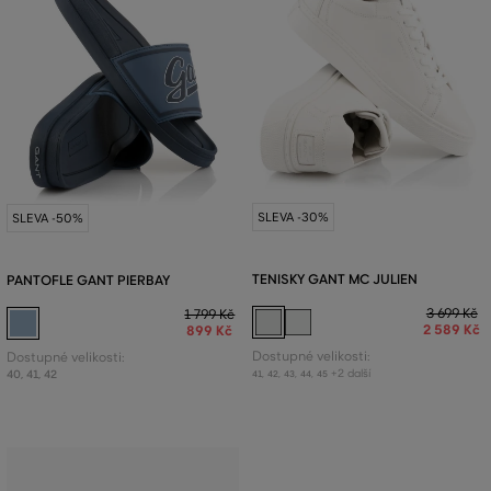
SLEVA -30%
SLEVA -50%
TENISKY GANT MC JULIEN
PANTOFLE GANT PIERBAY
3 699 Kč
1 799 Kč
2 589 Kč
899 Kč
Dostupné velikosti:
Dostupné velikosti:
+2 další
40
,
41
,
42
41
,
42
,
43
,
44
,
45