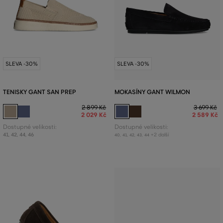
SLEVA -30%
SLEVA -30%
TENISKY GANT SAN PREP
MOKASÍNY GANT WILMON
2 899 Kč
3 699 Kč
2 029 Kč
2 589 Kč
Dostupné velikosti:
Dostupné velikosti:
41
,
42
,
44
,
46
+2 další
40
,
41
,
42
,
43
,
44