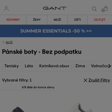
NOVINKY
ŽENY
MUŽI
DĚTI
OUTLET
SUMMER ESSENTIALS -50 % >>
MUŽI
Pánské boty - Bez podpatku
Tenisky
Léto
Kotníková obuv
Zima
Volnočaso
Vybrané filtry: 1
Zrušit Filtry
5 dnů
do konce slevy