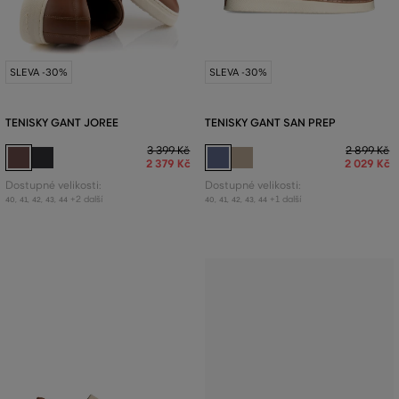
SLEVA -30%
SLEVA -30%
TENISKY GANT JOREE
TENISKY GANT SAN PREP
3 399 Kč
2 899 Kč
2 379 Kč
2 029 Kč
Dostupné velikosti:
Dostupné velikosti:
+2 další
+1 další
40
,
41
,
42
,
43
,
44
40
,
41
,
42
,
43
,
44