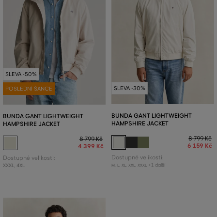
SLEVA -50%
SLEVA -30%
POSLEDNÍ ŠANCE
BUNDA GANT LIGHTWEIGHT
BUNDA GANT LIGHTWEIGHT
HAMPSHIRE JACKET
HAMPSHIRE JACKET
8 799 Kč
8 799 Kč
6 159 Kč
4 399 Kč
Dostupné velikosti:
Dostupné velikosti:
+1 další
XXXL
,
4XL
M
,
L
,
XL
,
XXL
,
XXXL