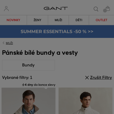
NOVINKY
ŽENY
MUŽI
DĚTI
OUTLET
SUMMER ESSENTIALS -50 % >>
MUŽI
Pánské bílé bundy a vesty
Bundy
Vybrané filtry: 1
Zrušit Filtry
4 dny
do konce slevy