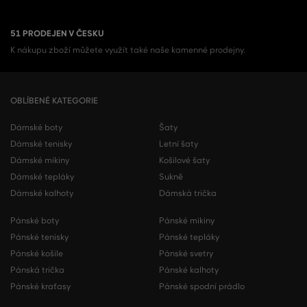
51 PRODEJEN V ČESKU
K nákupu zboží můžete využít také naše kamenné prodejny.
OBLÍBENÉ KATEGORIE
Dámské boty
Šaty
Dámské tenisky
Letní šaty
Dámské mikiny
Košilové šaty
Dámské tepláky
Sukně
Dámské kalhoty
Dámská trička
Pánské boty
Pánské mikiny
Pánské tenisky
Pánské tepláky
Pánské košile
Pánské svetry
Pánská trička
Pánské kalhoty
Pánské kraťasy
Pánské spodní prádlo