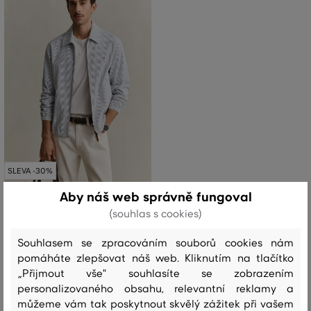
SLEVA -30%
Aby náš web správně fungoval
BUNDA GANT SEERSUCKER
(souhlas s cookies)
WINDCHEATER JACKET
Souhlasem se zpracováním souborů cookies nám
7 599 Kč
5 319 Kč
pomáháte zlepšovat náš web. Kliknutím na tlačítko
Dostupné velikosti:
„Přijmout vše" souhlasíte se zobrazením
S
,
L
,
XL
,
XXL
,
XXXL
personalizovaného obsahu, relevantní reklamy a
můžeme vám tak poskytnout skvělý zážitek při vašem