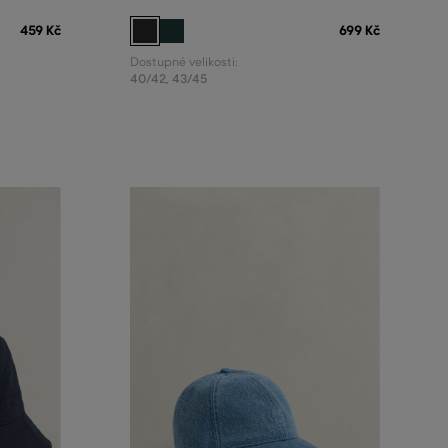
459 Kč
699 Kč
Dostupné velikosti:
40/42
,
43/45