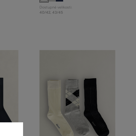
Dostupné velikosti:
40/42
,
43/45