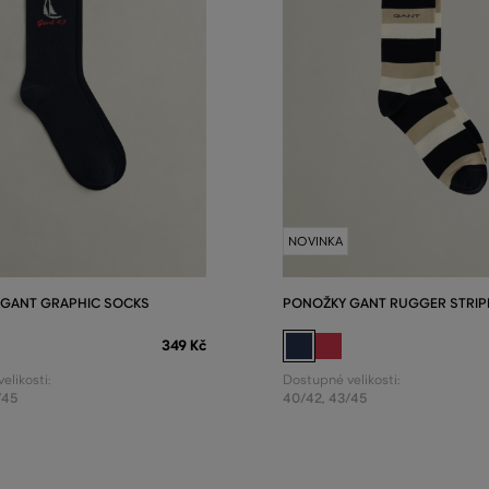
NOVINKA
 GANT GRAPHIC SOCKS
PONOŽKY GANT RUGGER STRIP
349 Kč
elikosti:
Dostupné velikosti:
/45
40/42
,
43/45