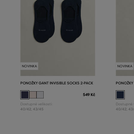
NOVINKA
NOVINKA
PONOŽKY GANT INVISIBLE SOCKS 2-PACK
PONOŽKY
549 Kč
Dostupné velikosti:
Dostupné v
40/42
,
43/45
40/42
,
43