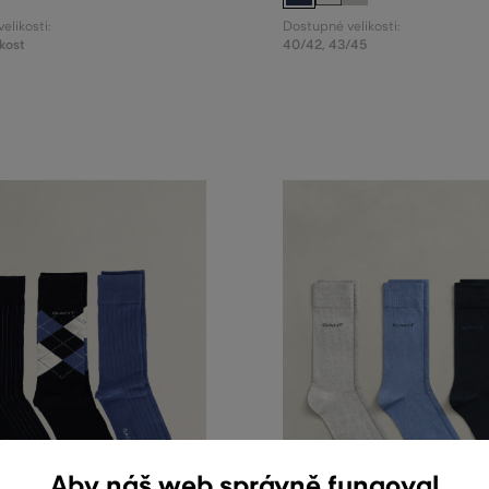
elikosti:
Dostupné velikosti:
kost
40/42
,
43/45
Aby náš web správně fungoval