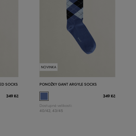
NOVINKA
ED SOCKS
PONOŽKY GANT ARGYLE SOCKS
349 Kč
349 Kč
Dostupné velikosti:
40/42
,
43/45