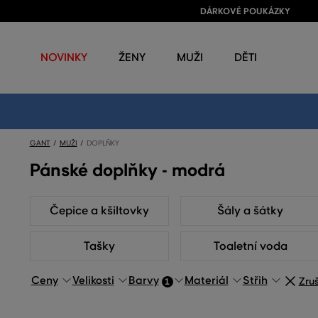
DÁRKOVÉ POUKÁZKY
NOVINKY
ŽENY
MUŽI
DĚTI
GANT
MUŽI
DOPLŇKY
Pánské doplňky - modrá
Čepice a kšiltovky
Šály a šátky
Tašky
Toaletní voda
Ceny
Velikosti
Barvy
Materiál
Střih
Zruš
1