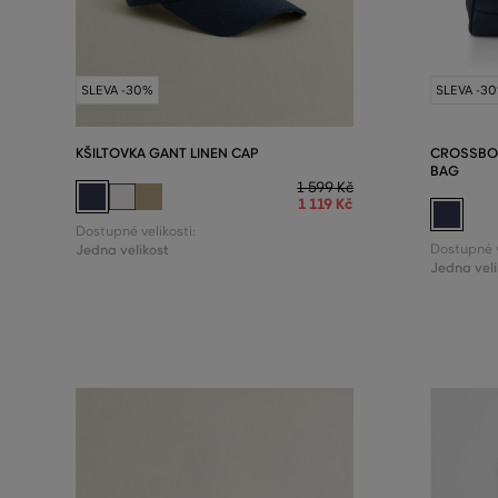
SLEVA -30%
SLEVA -3
KŠILTOVKA GANT LINEN CAP
CROSSBOD
BAG
1 599 Kč
1 119 Kč
Dostupné velikosti:
Jedna velikost
Dostupné v
Jedna veli