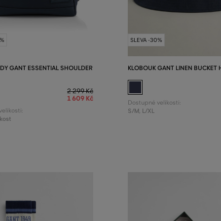
0%
SLEVA -30%
Y GANT ESSENTIAL SHOULDER
KLOBOUK GANT LINEN BUCKET 
2 299 Kč
1 609 Kč
Dostupné velikosti:
elikosti:
S/M
,
L/XL
kost