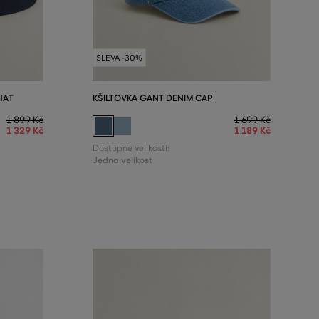
SLEVA -30%
HAT
KŠILTOVKA GANT DENIM CAP
1 899 Kč
1 699 Kč
1 329 Kč
1 189 Kč
Dostupné velikosti:
Jedna velikost