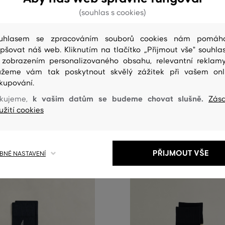
(souhlas s cookies)
NOVINKA
uhlasem se zpracováním souborů cookies nám pomáh
epšovat náš web. Kliknutím na tlačítko „Přijmout vše" souhlas
GANT ARGYLE STRIPE AND RIB
PONOŽKY GANT MERCERIZED 
 zobrazením personalizovaného obsahu, relevantní reklam
PACK
SOCKS 3-PACK
žeme vám tak poskytnout skvělý zážitek při vašem onl
kupování.
999 Kč
k vašim datům se budeme chovat slušně.
kujeme,
Zás
elikosti:
Dostupné velikosti:
užití cookies
/45
40/42
,
43/45
PŘIJMOUT VŠE
NÉ NASTAVENÍ