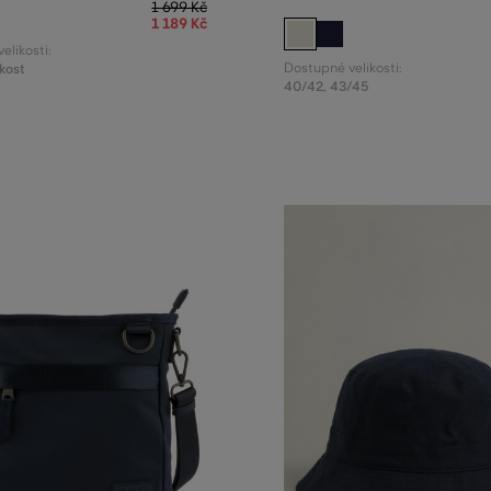
1 699 Kč
1 189 Kč
elikosti:
kost
Dostupné velikosti:
40/42
,
43/45