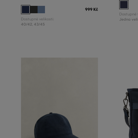
999 Kč
Dostupné v
Dostupné velikosti:
Jedna veli
40/42
,
43/45