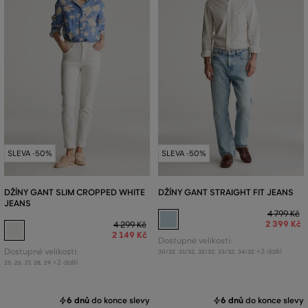
SLEVA -50%
SLEVA -50%
DŽÍNY GANT SLIM CROPPED WHITE
DŽÍNY GANT STRAIGHT FIT JEANS
JEANS
4 799 Kč
2 399 Kč
4 299 Kč
2 149 Kč
Dostupné velikosti:
Dostupné velikosti:
+3 další
30/32
,
31/32
,
32/32
,
33/32
,
34/32
+2 další
25
,
26
,
27
,
28
,
29
6 dnů
do konce slevy
6 dnů
do konce slevy