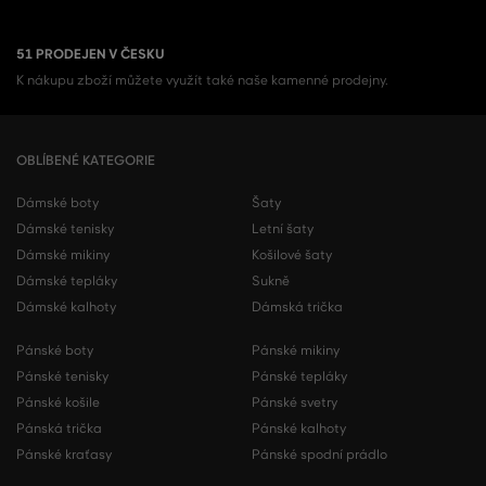
51 PRODEJEN V ČESKU
K nákupu zboží můžete využít také naše kamenné prodejny.
OBLÍBENÉ KATEGORIE
Dámské boty
Šaty
Dámské tenisky
Letní šaty
Dámské mikiny
Košilové šaty
Dámské tepláky
Sukně
Dámské kalhoty
Dámská trička
Pánské boty
Pánské mikiny
Pánské tenisky
Pánské tepláky
Pánské košile
Pánské svetry
Pánská trička
Pánské kalhoty
Pánské kraťasy
Pánské spodní prádlo