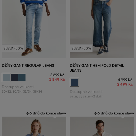
SLEVA -50%
SLEVA -50%
DŽÍNY GANT REGULAR JEANS
DŽÍNY GANT HEM FOLD DETAIL
JEANS
3 699 Kč
1 849 Kč
4 999 Kč
2 499 Kč
Dostupné velikosti:
30/32
,
30/34
,
31/34
,
38/34
Dostupné velikosti:
+2 další
25
,
26
,
27
,
28
,
29
6 dnů
do konce slevy
6 dnů
do konce slevy