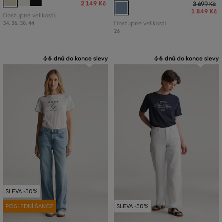
2 149 Kč
3 699 Kč
1 849 Kč
Dostupné velikosti:
34
,
36
,
38
,
44
Dostupné velikosti:
26
6 dnů
do konce slevy
6 dnů
do konce slevy
SLEVA -50%
POSLEDNÍ ŠANCE
SLEVA -50%