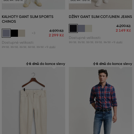
KALHOTY GANT SLIM SPORTS
DŽÍNY GANT SLIM COT/LINEN JEANS
CHINOS
4 299 Kč
2 149 Kč
4 599 Kč
+3
2 299 Kč
Dostupné velikosti:
Dostupné velikosti:
+9 další
30/32
,
31/32
,
32/32
,
33/32
,
36/32
+9 další
29/32
,
30/32
,
31/32
,
32/32
,
33/32
6 dnů
do konce slevy
6 dnů
do konce slevy