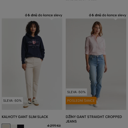
6 dnů
do konce slevy
6 dnů
do konce slevy
SLEVA -50%
SLEVA -50%
POSLEDNÍ ŠANCE
KALHOTY GANT SLIM SLACK
DŽÍNY GANT STRAIGHT CROPPED
JEANS
4 299 Kč