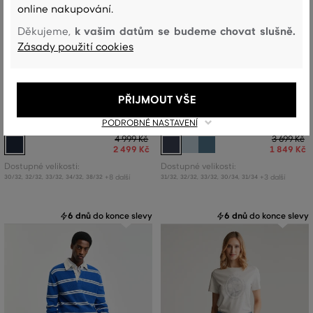
online nakupování.
k vašim datům se budeme chovat slušně.
Děkujeme,
Zásady použití cookies
SLEVA -50%
SLEVA -50%
PŘIJMOUT VŠE
KALHOTY GANT SLIM CHINOS
DŽÍNY GANT REGULAR JEANS
PODROBNÉ NASTAVENÍ
4 999 Kč
3 699 Kč
2 499 Kč
1 849 Kč
Dostupné velikosti:
Dostupné velikosti:
+8 další
+3 další
30/32
,
32/32
,
33/32
,
34/32
,
38/32
31/32
,
32/32
,
33/32
,
30/34
,
31/34
6 dnů
do konce slevy
6 dnů
do konce slevy