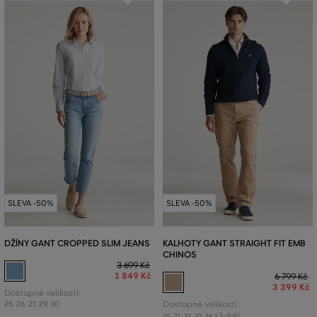
SLEVA -50%
SLEVA -50%
DŽÍNY GANT CROPPED SLIM JEANS
KALHOTY GANT STRAIGHT FIT EMB
CHINOS
3 699 Kč
1 849 Kč
6 799 Kč
3 399 Kč
Dostupné velikosti:
25
,
26
,
27
,
29
,
30
Dostupné velikosti:
+3 další
30
,
31
,
32
,
33
,
34