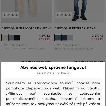
SLEVA -50%
SLEVA -50%
DŽÍNY GANT SLIM COT/LINEN JEANS
DŽÍNY GANT REGULAR JEANS
4 299 Kč
3 699 Kč
2 149 Kč
1 849 Kč
Dostupné velikosti:
Dostupné velikosti:
+10 další
31/32
,
32/32
,
33/32
,
32/34
,
40/34
31/32
,
32/32
,
33/32
,
34/32
,
38/32
6 dnů
do konce slevy
6 dnů
do konce slevy
Aby náš web správně fungoval
(souhlas s cookies)
Souhlasem se zpracováním souborů cookies nám
pomáháte zlepšovat náš web. Kliknutím na tlačítko
„Přijmout vše" souhlasíte se zobrazením
personalizovaného obsahu, relevantní reklamy a
můžeme vám tak poskytnout skvělý zážitek při vašem