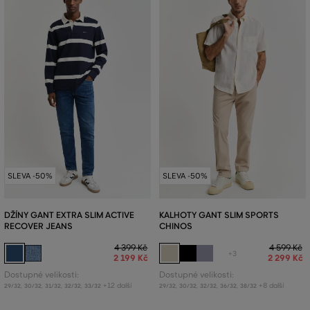
SLEVA -50%
SLEVA -50%
DŽÍNY GANT EXTRA SLIM ACTIVE
KALHOTY GANT SLIM SPORTS
RECOVER JEANS
CHINOS
4 399 Kč
4 599 Kč
+3
2 199 Kč
2 299 Kč
Dostupné velikosti:
Dostupné velikosti:
+12 další
+8 další
29/32
,
30/32
,
31/32
,
32/32
,
33/32
29/32
,
30/32
,
32/32
,
36/32
,
38/32