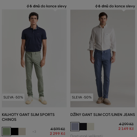
6 dnů
do konce slevy
6 dnů
do konce slevy
SLEVA -50%
SLEVA -50%
KALHOTY GANT SLIM SPORTS
DŽÍNY GANT SLIM COT/LINEN JEANS
CHINOS
4 299 Kč
2 149 Kč
4 599 Kč
+3
2 299 Kč
Dostupné velikosti: