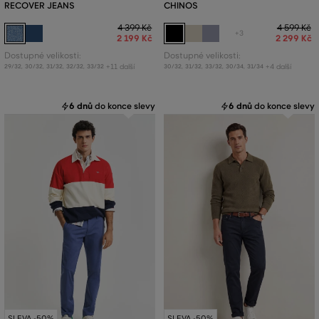
RECOVER JEANS
CHINOS
4 399 Kč
4 599 Kč
+3
2 199 Kč
2 299 Kč
Dostupné velikosti:
Dostupné velikosti:
+11 další
+4 další
29/32
,
30/32
,
31/32
,
32/32
,
33/32
30/32
,
31/32
,
33/32
,
30/34
,
31/34
6 dnů
do konce slevy
6 dnů
do konce slevy
SLEVA -50%
SLEVA -50%