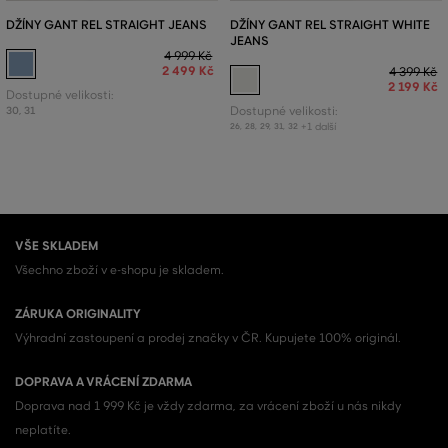
DŽÍNY GANT REL STRAIGHT JEANS
DŽÍNY GANT REL STRAIGHT WHITE
JEANS
4 999 Kč
2 499 Kč
4 399 Kč
2 199 Kč
Dostupné velikosti:
30
,
31
Dostupné velikosti:
+1 další
26
,
28
,
29
,
31
,
32
VŠE SKLADEM
Všechno zboží v e-shopu je skladem.
ZÁRUKA ORIGINALITY
Výhradní zastoupení a prodej značky v ČR. Kupujete 100% originál.
DOPRAVA A VRÁCENÍ ZDARMA
Doprava nad 1 999 Kč je vždy zdarma, za vrácení zboží u nás nikdy
neplatíte.