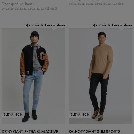
Dostupné velikosti:
+10 další
30/32
,
31/32
,
32/32
,
33/32
,
34/32
+11 další
29/32
,
30/32
,
31/32
,
32/32
,
33/32
6 dnů
do konce slevy
6 dnů
do konce slevy
SLEVA -50%
SLEVA -50%
DŽÍNY GANT EXTRA SLIM ACTIVE
KALHOTY GANT SLIM SPORTS