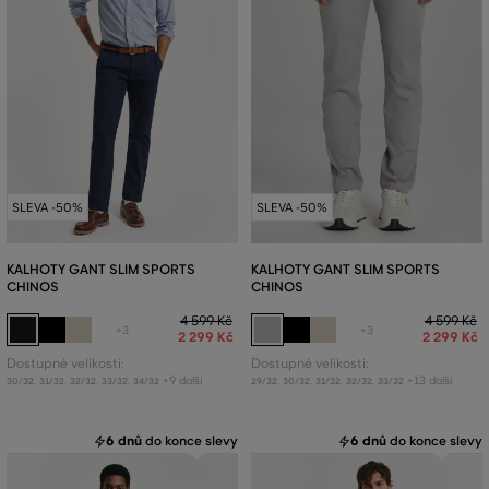
SLEVA -50%
SLEVA -50%
KALHOTY GANT SLIM SPORTS
KALHOTY GANT SLIM SPORTS
CHINOS
CHINOS
4 599 Kč
4 599 Kč
+3
+3
2 299 Kč
2 299 Kč
Dostupné velikosti:
Dostupné velikosti:
+9 další
+13 další
30/32
,
31/32
,
32/32
,
33/32
,
34/32
29/32
,
30/32
,
31/32
,
32/32
,
33/32
6 dnů
do konce slevy
6 dnů
do konce slevy