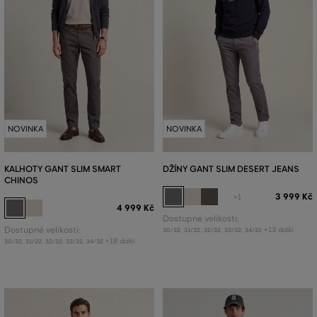
NOVINKA
NOVINKA
KALHOTY GANT SLIM SMART
DŽÍNY GANT SLIM DESERT JEANS
CHINOS
3 999 Kč
+1
4 999 Kč
Dostupné velikosti:
Dostupné velikosti:
+13 další
30/32
,
31/32
,
32/32
,
33/32
,
34/32
+18 další
30/32
,
31/32
,
32/32
,
33/32
,
34/32