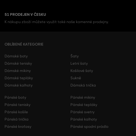
51 PRODEJEN V ČESKU
K nákupu zboží můžete využít také naše kamenné prodejny.
OBLÍBENÉ KATEGORIE
Dámské boty
Šaty
Dámské tenisky
Letní šaty
Dámské mikiny
Košilové šaty
Dámské tepláky
Sukně
Dámské kalhoty
Dámská trička
Pánské boty
Pánské mikiny
Pánské tenisky
Pánské tepláky
Pánské košile
Pánské svetry
Pánská trička
Pánské kalhoty
Pánské kraťasy
Pánské spodní prádlo