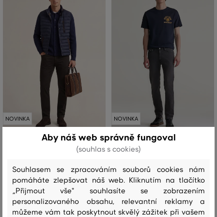
NOVINKA
NOVINKA
Aby náš web správně fungoval
DŽÍNY GANT SLIM DESERT JEANS
DŽÍNY GANT EXTRA SLIM ACTIVE
(souhlas s cookies)
REC BLK JEANS
3 999 Kč
+1
Souhlasem se zpracováním souborů cookies nám
4 399 Kč
pomáháte zlepšovat náš web. Kliknutím na tlačítko
Dostupné velikosti:
+12 další
Dostupné velikosti:
30/32
,
31/32
,
32/32
,
33/32
,
34/32
„Přijmout vše" souhlasíte se zobrazením
+17 další
30/32
,
31/32
,
32/32
,
33/32
,
34/32
personalizovaného obsahu, relevantní reklamy a
můžeme vám tak poskytnout skvělý zážitek při vašem