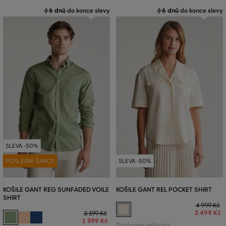
6 dnů
do konce slevy
6 dnů
do konce slevy
SLEVA -50%
POSLEDNÍ ŠANCE
SLEVA -50%
KOŠILE GANT REG SUNFADED VOILE
KOŠILE GANT REL POCKET SHIRT
SHIRT
4 999 Kč
2 499 Kč
3 199 Kč
1 599 Kč
Dostupné velikosti: