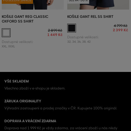
KOŠILE GANT REG CLASSIC
KOŠILE GANT REL SS SHIRT
OXFORD SS SHIRT
4 799 Kč
2 399 Kč
2 899 Kč
1 449 Kč
Dostupné velikosti:
Dostupné velikosti:
32
,
34
,
36
,
38
,
42
XXL
,
XXXL
VŠE SKLADEM
Všechno zboží v e-shopu je skladem.
ZÁRUKA ORIGINALITY
Výhradní zastoupení a prodej značky v ČR. Kupujete 100% originál.
DOPRAVA A VRÁCENÍ ZDARMA
Doprava nad 1 999 Kč je vždy zdarma, za vrácení zboží u nás nikdy