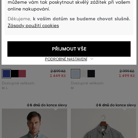
můžeme vám tak poskytnout skvělý zážitek při vašem
online nakupování.
k vašim datům se budeme chovat slušně.
Děkujeme,
Zásady použití cookies
SLEVA -50%
SLEVA -50%
POSLEDNÍ ŠANCE
PŘIJMOUT VŠE
KOŠILE GANT REG CLASSIC POPLIN
KOŠILE GANT REG MICRO PRINT SS
PODROBNÉ NASTAVENÍ
GINGH SS SHIRT
SHIRT
2 899 Kč
2 999 Kč
1 449 Kč
1 499 Kč
Dostupné velikosti:
Dostupné velikosti:
M
,
L
M
6 dnů
do konce slevy
6 dnů
do konce slevy