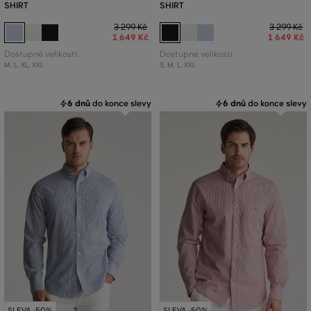
SHIRT
SHIRT
3 299 Kč
3 299 Kč
1 649 Kč
1 649 Kč
Dostupné velikosti:
Dostupné velikosti:
M
,
L
,
XL
,
XXL
S
,
M
,
L
,
XXL
6 dnů
do konce slevy
6 dnů
do konce slevy
SLEVA -50%
SLEVA -50%