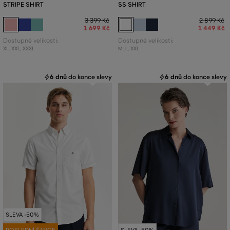
STRIPE SHIRT
SS SHIRT
3 399 Kč
2 899 Kč
1 699 Kč
1 449 Kč
Dostupné velikosti:
Dostupné velikosti:
XL
,
XXL
,
XXXL
M
,
L
,
XXL
6 dnů
do konce slevy
6 dnů
do konce slevy
SLEVA -50%
POSLEDNÍ ŠANCE
SLEVA -50%