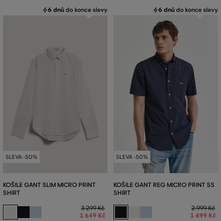
6 dnů
do konce slevy
6 dnů
do konce slevy
SLEVA -50%
SLEVA -50%
KOŠILE GANT SLIM MICRO PRINT
KOŠILE GANT REG MICRO PRINT SS
SHIRT
SHIRT
3 299 Kč
2 999 Kč
1 649 Kč
1 499 Kč