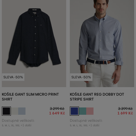
SLEVA -50%
SLEVA -50%
KOŠILE GANT SLIM MICRO PRINT
KOŠILE GANT REG DOBBY DOT
SHIRT
STRIPE SHIRT
3 299 Kč
3 399 Kč
1 649 Kč
1 699 Kč
Dostupné velikosti:
Dostupné velikosti:
+1 další
+1 další
S
,
M
,
L
,
XL
,
XXL
S
,
M
,
L
,
XL
,
XXL