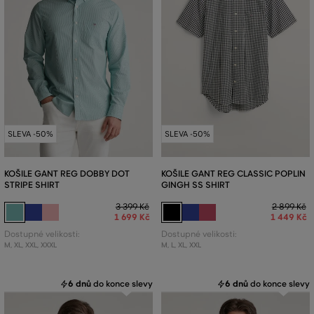
SLEVA -50%
SLEVA -50%
KOŠILE GANT REG DOBBY DOT
KOŠILE GANT REG CLASSIC POPLIN
STRIPE SHIRT
GINGH SS SHIRT
3 399 Kč
2 899 Kč
1 699 Kč
1 449 Kč
Dostupné velikosti:
Dostupné velikosti:
M
,
XL
,
XXL
,
XXXL
M
,
L
,
XL
,
XXL
6 dnů
do konce slevy
6 dnů
do konce slevy