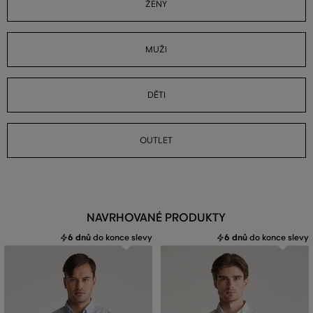
ŽENY
MUŽI
DĚTI
OUTLET
NAVRHOVANÉ PRODUKTY
6 dnů
do konce slevy
6 dnů
do konce slevy