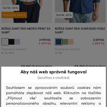
SLEVA -50%
POSLEDNÍ ŠANCE
SLEVA -50%
KOŠILE GANT REG MICRO PRINT SS
KOŠILE GANT REG SUNFADED VOILE
SHIRT
SHIRT
2 999 Kč
3 199 Kč
1 499 Kč
1 599 Kč
Dostupné velikosti:
Dostupné velikosti:
M
,
XL
,
XXXL
M
,
XXL
6 dnů
do konce slevy
6 dnů
do konce slevy
Aby náš web správně fungoval
(souhlas s cookies)
Souhlasem se zpracováním souborů cookies nám
pomáháte zlepšovat náš web. Kliknutím na tlačítko
„Přijmout vše" souhlasíte se zobrazením
personalizovaného obsahu, relevantní reklamy a