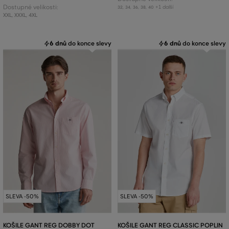
Dostupné velikosti:
+1 další
32
,
34
,
36
,
38
,
40
XXL
,
XXXL
,
4XL
6 dnů
do konce slevy
6 dnů
do konce slevy
SLEVA -50%
SLEVA -50%
KOŠILE GANT REG DOBBY DOT
KOŠILE GANT REG CLASSIC POPLIN