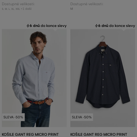
Dostupné velikosti:
Dostupné velikosti:
+1 další
M
S
,
M
,
L
,
XL
,
XXL
6 dnů
do konce slevy
6 dnů
do konce slevy
SLEVA -50%
SLEVA -50%
KOŠILE GANT REG MICRO PRINT
KOŠILE GANT REG MICRO PRINT