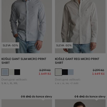
SLEVA -50%
SLEVA -50%
KOŠILE GANT SLIM MICRO PRINT
KOŠILE GANT REG MICRO PRINT
SHIRT
SHIRT
3 299 Kč
3 299 Kč
1 649 Kč
1 649 Kč
Dostupné velikosti:
Dostupné velikosti:
S
,
M
,
L
,
XL
,
XXL
+2 další
S
,
M
,
L
,
XL
,
XXL
6 dnů
do konce slevy
6 dnů
do konce slevy