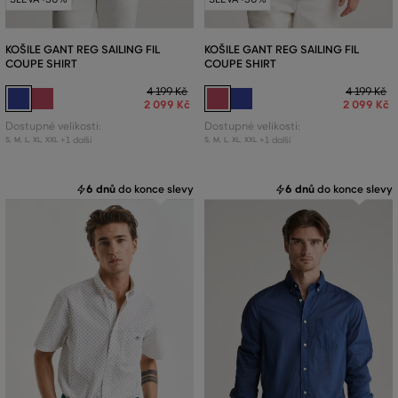
KOŠILE GANT REG SAILING FIL
KOŠILE GANT REG SAILING FIL
COUPE SHIRT
COUPE SHIRT
4 199 Kč
4 199 Kč
2 099 Kč
2 099 Kč
Dostupné velikosti:
Dostupné velikosti:
+1 další
+1 další
S
,
M
,
L
,
XL
,
XXL
S
,
M
,
L
,
XL
,
XXL
6 dnů
do konce slevy
6 dnů
do konce slevy