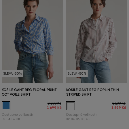
SLEVA -50%
SLEVA -50%
KOŠILE GANT REG FLORAL PRINT
KOŠILE GANT REG POPLIN THIN
COT VOILE SHIRT
STRIPED SHIRT
3 399 Kč
3 199 Kč
1 699 Kč
1 599 Kč
Dostupné velikosti:
Dostupné velikosti:
32
,
34
,
36
,
38
32
,
34
,
36
,
38
,
40