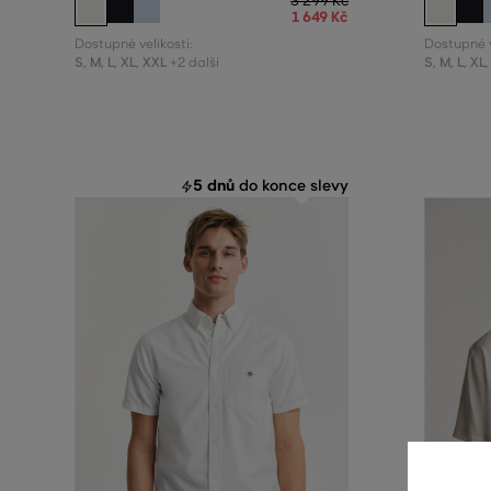
3 299 Kč
1 649 Kč
Dostupné velikosti:
Dostupné v
S
,
M
,
L
,
XL
,
XXL
S
,
M
,
L
,
XL
,
+2 další
5 dnů
do konce slevy