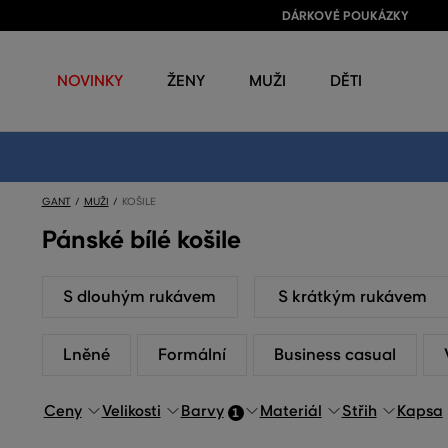
DÁRKOVÉ POUKÁZKY
NOVINKY
ŽENY
MUŽI
DĚTI
GANT
MUŽI
KOŠILE
Pánské bílé košile
S dlouhým rukávem
S krátkým rukávem
Lněné
Formální
Business casual
Ceny
Velikosti
Barvy
Materiál
Střih
Kapsa
1