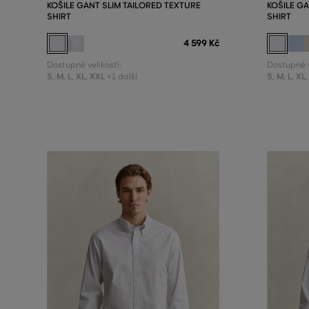
KOŠILE GANT SLIM TAILORED TEXTURE
KOŠILE G
SHIRT
SHIRT
4 599 Kč
Dostupné velikosti:
Dostupné v
S
,
M
,
L
,
XL
,
XXL
S
,
M
,
L
,
XL
,
+1 další