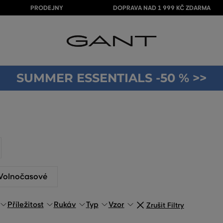
PRODEJNY
DOPRAVA NAD 1 999 KČ ZDARMA
SUMMER ESSENTIALS -50 % >>
Volnočasové
Příležitost
Rukáv
Typ
Vzor
Zrušit Filtry