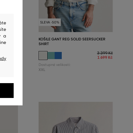
SLEVA -50%
áte
íte
y a
XFORD SS
KOŠILE GANT REG SOLID SEERSUCKER
ine
SHIRT
2 999 Kč
3 399 Kč
1 499 Kč
1 699 Kč
ady
Dostupné velikosti:
XXL