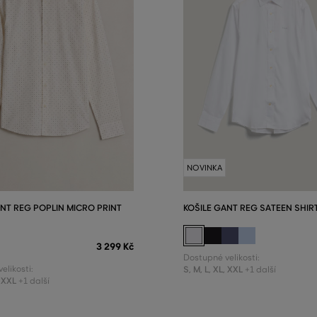
NOVINKA
ANT REG POPLIN MICRO PRINT
KOŠILE GANT REG SATEEN SHIR
3 299 Kč
Dostupné velikosti:
elikosti:
S
,
M
,
L
,
XL
,
XXL
+1 další
XXL
+1 další