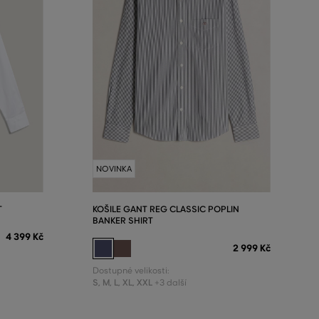
NOVINKA
T
KOŠILE GANT REG CLASSIC POPLIN
BANKER SHIRT
4 399 Kč
2 999 Kč
Dostupné velikosti:
S
,
M
,
L
,
XL
,
XXL
+3 další