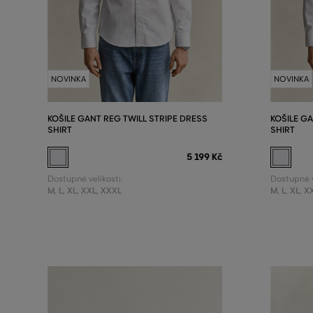
NOVINKA
NOVINKA
KOŠILE GANT REG TWILL STRIPE DRESS
KOŠILE G
SHIRT
SHIRT
5 199 Kč
Dostupné velikosti:
Dostupné v
M
,
L
,
XL
,
XXL
,
XXXL
M
,
L
,
XL
,
X