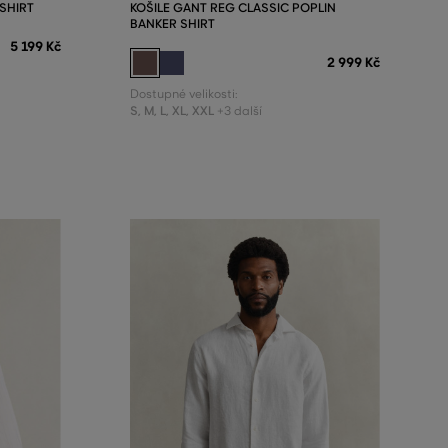
SHIRT
KOŠILE GANT REG CLASSIC POPLIN
BANKER SHIRT
5 199 Kč
2 999 Kč
Dostupné velikosti:
S
,
M
,
L
,
XL
,
XXL
+3 další