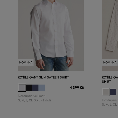
NOVINKA
NOVINKA
KOŠILE GANT SLIM SATEEN SHIRT
KOŠILE G
SHIRT
4 399 Kč
Dostupné velikosti:
S
,
M
,
L
,
XL
,
XXL
Dostupné v
+1 další
S
,
M
,
L
,
XL
,