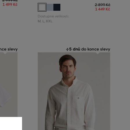
2 999 Kč
1 499 Kč
2 899 Kč
1 449 Kč
Dostupné velikosti:
M
,
L
,
XXL
5 dnů
nce slevy
do konce slevy