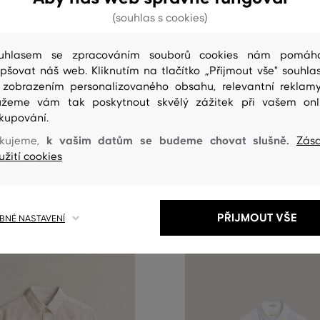
(souhlas s cookies)
0%
SLEVA -50%
uhlasem se zpracováním souborů cookies nám pomáh
epšovat náš web. Kliknutím na tlačítko „Přijmout vše" souhlas
 zobrazením personalizovaného obsahu, relevantní reklam
NT REL VISCOSE SS SHIRT
KOŠILE GANT REG PINPOINT O
žeme vám tak poskytnout skvělý zážitek při vašem onl
SHIRT
6 599 Kč
kupování.
3 299 Kč
k vašim datům se budeme chovat slušně.
kujeme,
Zás
elikosti:
užití cookies
Dostupné velikosti:
M
,
XXL
,
XXXL
PŘIJMOUT VŠE
NÉ NASTAVENÍ