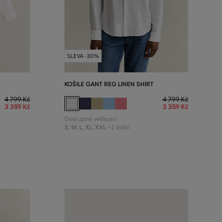
SLEVA -30%
KOŠILE GANT REG LINEN SHIRT
4 799 Kč
4 799 Kč
3 359 Kč
3 359 Kč
Dostupné velikosti:
S
,
M
,
L
,
XL
,
XXL
+1 další