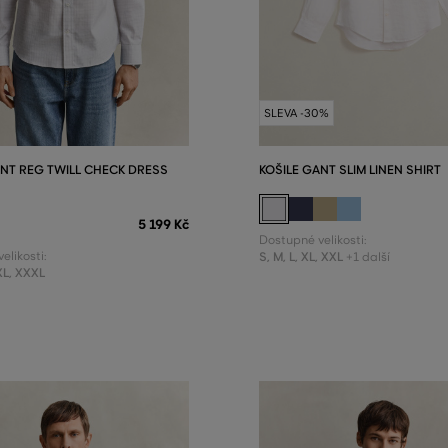
SLEVA -30%
ANT REG TWILL CHECK DRESS
KOŠILE GANT SLIM LINEN SHIRT
5 199 Kč
Dostupné velikosti:
elikosti:
S
,
M
,
L
,
XL
,
XXL
+1 další
XL
,
XXXL