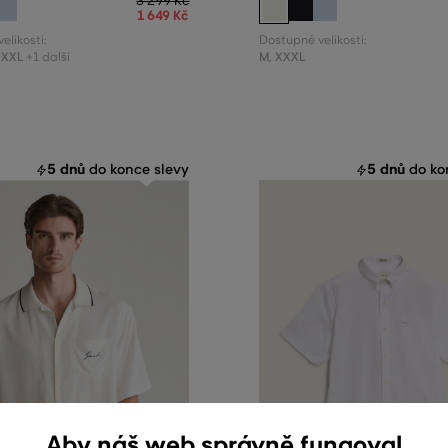
3 299 Kč
1 649 Kč
elikosti:
Dostupné velikosti:
XXL
M
,
XXXL
+1 další
5 dnů
5 dnů
do konce slevy
do ko
Aby náš web správně fungoval