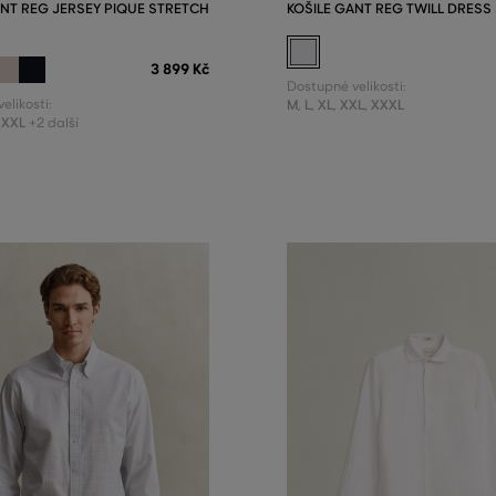
ANT REG JERSEY PIQUE STRETCH
KOŠILE GANT REG TWILL DRESS 
3 899 Kč
Dostupné velikosti:
elikosti:
M
,
L
,
XL
,
XXL
,
XXXL
XXL
+2 další