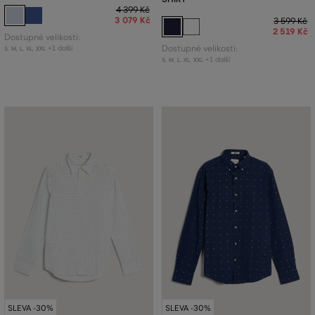
4 399 Kč
3 079 Kč
3 599 Kč
2 519 Kč
Dostupné velikosti:
+1 další
Dostupné velikosti:
S
,
M
,
L
,
XL
,
XXL
+1 další
S
,
M
,
L
,
XL
,
XXL
SLEVA -30%
SLEVA -30%