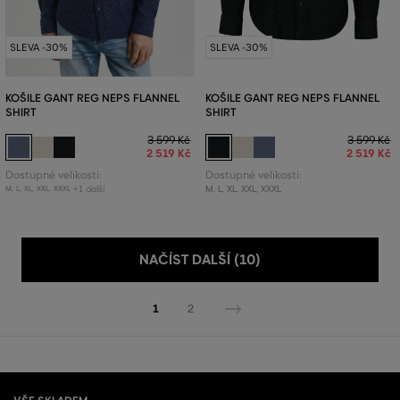
SLEVA -30%
SLEVA -30%
KOŠILE GANT REG NEPS FLANNEL
KOŠILE GANT REG NEPS FLANNEL
SHIRT
SHIRT
3 599 Kč
3 599 Kč
2 519 Kč
2 519 Kč
Dostupné velikosti:
Dostupné velikosti:
+1 další
M
,
L
,
XL
,
XXL
,
XXXL
M
,
L
,
XL
,
XXL
,
XXXL
NAČÍST DALŠÍ (10)
1
2