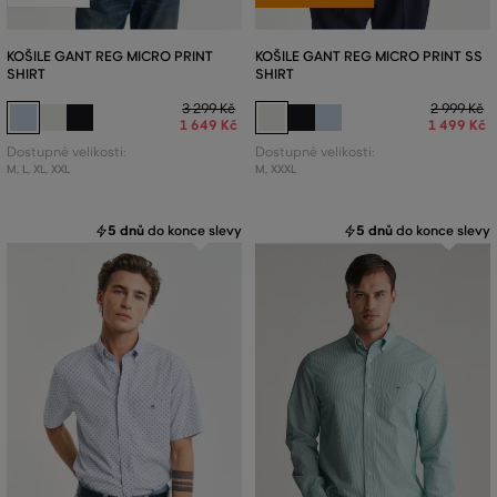
KOŠILE GANT REG MICRO PRINT
KOŠILE GANT REG MICRO PRINT SS
SHIRT
SHIRT
3 299 Kč
2 999 Kč
1 649 Kč
1 499 Kč
Dostupné velikosti:
Dostupné velikosti:
M
,
L
,
XL
,
XXL
M
,
XXXL
5 dnů
do konce slevy
5 dnů
do konce slevy