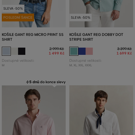
SLEVA -50%
POSLEDNÍ ŠANCE
SLEVA -50%
KOŠILE GANT REG MICRO PRINT SS
KOŠILE GANT REG DOBBY DOT
SHIRT
STRIPE SHIRT
2 999 Kč
3 399 Kč
1 499 Kč
1 699 Kč
Dostupné velikosti:
Dostupné velikosti:
M
M
,
XL
,
XXL
,
XXXL
5 dnů
do konce slevy