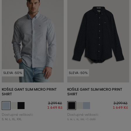
SLEVA -50%
SLEVA -50%
KOŠILE GANT SLIM MICRO PRINT
KOŠILE GANT SLIM MICRO PRINT
SHIRT
SHIRT
3 299 Kč
3 299 Kč
1 649 Kč
1 649 Kč
Dostupné velikosti:
Dostupné velikosti:
S
,
M
,
L
,
XL
,
XXL
+1 další
S
,
M
,
L
,
XL
,
XXL