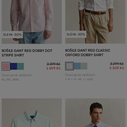
SLEVA -30%
SLEVA -50%
KOŠILE GANT REG CLASSIC
KOŠILE GANT REG DOBBY DOT
OXFORD DOBBY SHIRT
STRIPE SHIRT
3 299 Kč
3 399 Kč
2 309 Kč
1 699 Kč
Dostupné velikosti:
Dostupné velikosti:
+1 další
XL
,
XXL
,
XXXL
S
,
M
,
L
,
XL
,
XXL