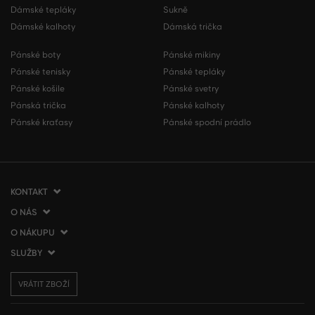
Dámské tepláky
Sukně
Dámské kalhoty
Dámská trička
Pánské boty
Pánské mikiny
Pánské tenisky
Pánské tepláky
Pánské košile
Pánské svetry
Pánská trička
Pánské kalhoty
Pánské kraťasy
Pánské spodní prádlo
KONTAKT
O NÁS
VERMONT Services Slovakia s. r. o.
Vlčie hrdlo 53
O NÁKUPU
O společnosti
821 07 Bratislava
Kontakt
SLUŽBY
Jak nakupovat
Slovenská republika
Prodejny VERMONT
Obchodní podmínky
Doprava a platba
tel.:
+420 210 012 200
Blog
VRÁTIT ZBOŽÍ
Vrácení zboží
Dárkové poukázky
info@gant.cz
Affiliate program
Reklamace
VERMONT Club