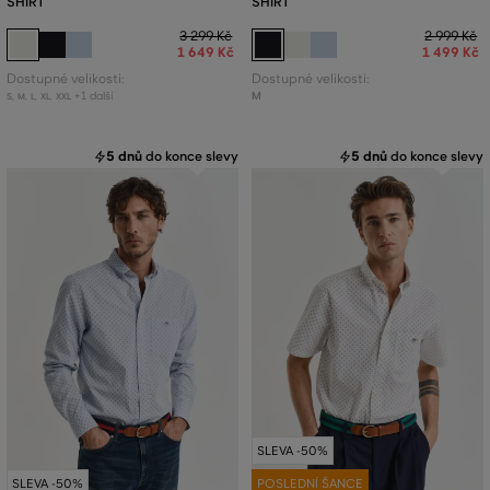
SHIRT
SHIRT
3 299 Kč
2 999 Kč
1 649 Kč
1 499 Kč
Dostupné velikosti:
Dostupné velikosti:
+1 další
M
S
,
M
,
L
,
XL
,
XXL
5 dnů
do konce slevy
5 dnů
do konce slevy
SLEVA -50%
SLEVA -50%
POSLEDNÍ ŠANCE