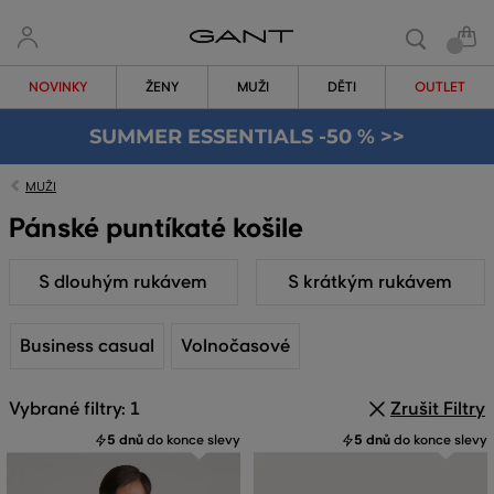
NOVINKY
ŽENY
MUŽI
DĚTI
OUTLET
SUMMER ESSENTIALS -50 % >>
MUŽI
Pánské puntíkaté košile
S dlouhým rukávem
S krátkým rukávem
Business casual
Volnočasové
Vybrané filtry: 1
Zrušit Filtry
5 dnů
do konce slevy
5 dnů
do konce slevy