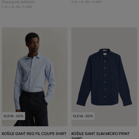
Dostupné velikosti:
+1 další
S
,
M
,
L
,
XL
,
XXL
+1 další
S
,
M
,
L
,
XL
,
XXL
SLEVA -30%
SLEVA -30%
KOŠILE GANT REG FIL COUPE SHIRT
KOŠILE GANT SLIM MICRO PRINT
SHIRT