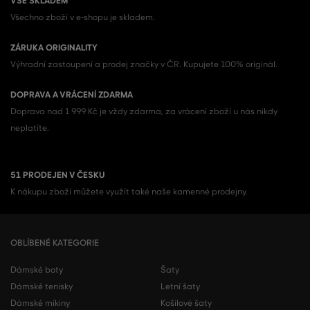
VŠE SKLADEM
Všechno zboží v e-shopu je skladem.
ZÁRUKA ORIGINALITY
Výhradní zastoupení a prodej značky v ČR. Kupujete 100% originál.
DOPRAVA A VRÁCENÍ ZDARMA
Doprava nad 1 999 Kč je vždy zdarma, za vrácení zboží u nás nikdy
neplatíte.
51 PRODEJEN V ČESKU
K nákupu zboží můžete využít také naše kamenné prodejny.
OBLÍBENÉ KATEGORIE
Dámské boty
Šaty
Dámské tenisky
Letní šaty
Dámské mikiny
Košilové šaty