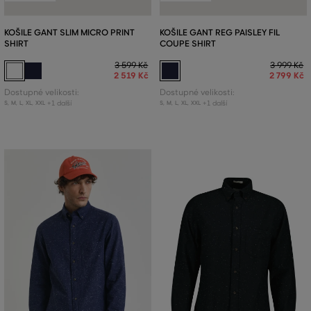
KOŠILE GANT SLIM MICRO PRINT
KOŠILE GANT REG PAISLEY FIL
SHIRT
COUPE SHIRT
3 599 Kč
3 999 Kč
2 519 Kč
2 799 Kč
Dostupné velikosti:
Dostupné velikosti:
+1 další
+1 další
S
,
M
,
L
,
XL
,
XXL
S
,
M
,
L
,
XL
,
XXL