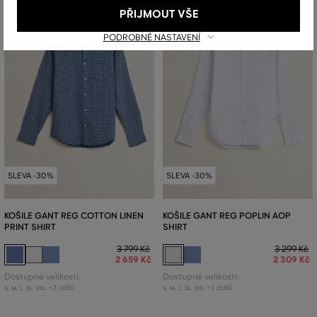
PŘIJMOUT VŠE
PODROBNÉ NASTAVENÍ
SLEVA -30%
SLEVA -30%
KOŠILE GANT REG COTTON LINEN
KOŠILE GANT REG POPLIN AOP
PRINT SHIRT
SHIRT
3 799 Kč
3 299 Kč
2 659 Kč
2 309 Kč
Dostupné velikosti:
Dostupné velikosti:
+3 další
+1 další
S
,
M
,
L
,
XL
,
XXL
S
,
M
,
L
,
XL
,
XXL