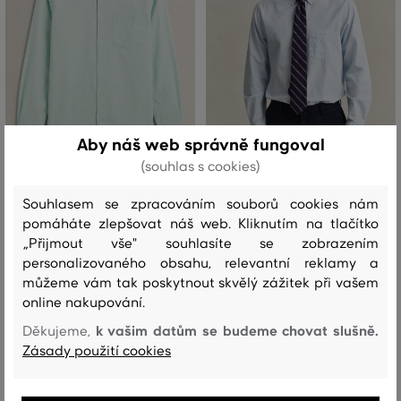
Aby náš web správně fungoval
(souhlas s cookies)
SLEVA -30%
SLEVA -30%
Souhlasem se zpracováním souborů cookies nám
KOŠILE GANT REG CLASSIC
KOŠILE GANT REG CLASSIC
pomáháte zlepšovat náš web. Kliknutím na tlačítko
OXFORD DOBBY SHIRT
OXFORD DOBBY SHIRT
„Přijmout vše" souhlasíte se zobrazením
3 299 Kč
3 299 Kč
personalizovaného obsahu, relevantní reklamy a
2 309 Kč
2 309 Kč
můžeme vám tak poskytnout skvělý zážitek při vašem
Dostupné velikosti:
Dostupné velikosti:
online nakupování.
+1 další
+1 další
S
,
M
,
L
,
XL
,
XXL
S
,
M
,
L
,
XL
,
XXL
k vašim datům se budeme chovat slušně.
Děkujeme,
Zásady použití cookies