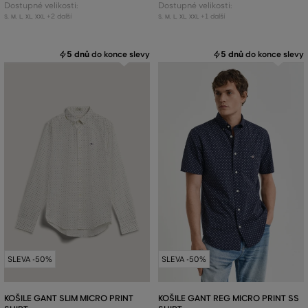
Dostupné velikosti:
Dostupné velikosti:
+2 další
+1 další
S
,
M
,
L
,
XL
,
XXL
S
,
M
,
L
,
XL
,
XXL
5 dnů
do konce slevy
5 dnů
do konce slevy
SLEVA -50%
SLEVA -50%
KOŠILE GANT SLIM MICRO PRINT
KOŠILE GANT REG MICRO PRINT SS