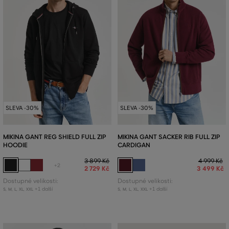
SLEVA -30%
SLEVA -30%
MIKINA GANT REG SHIELD FULL ZIP
MIKINA GANT SACKER RIB FULL ZIP
HOODIE
CARDIGAN
3 899 Kč
4 999 Kč
+2
2 729 Kč
3 499 Kč
Dostupné velikosti:
Dostupné velikosti:
+1 další
+1 další
S
,
M
,
L
,
XL
,
XXL
S
,
M
,
L
,
XL
,
XXL