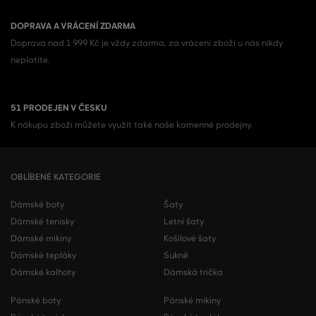
DOPRAVA A VRÁCENÍ ZDARMA
Doprava nad 1 999 Kč je vždy zdarma, za vrácení zboží u nás nikdy
neplatíte.
51 PRODEJEN V ČESKU
K nákupu zboží můžete využít také naše kamenné prodejny.
OBLÍBENÉ KATEGORIE
Dámské boty
Šaty
Dámské tenisky
Letní šaty
Dámské mikiny
Košilové šaty
Dámské tepláky
Sukně
Dámské kalhoty
Dámská trička
Pánské boty
Pánské mikiny