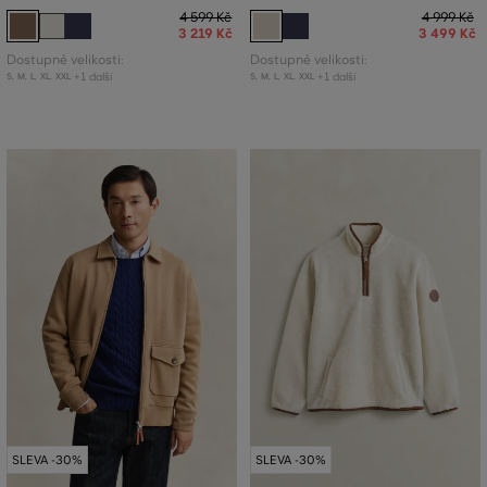
4 599 Kč
4 999 Kč
3 219 Kč
3 499 Kč
Dostupné velikosti:
Dostupné velikosti:
+1 další
+1 další
S
,
M
,
L
,
XL
,
XXL
S
,
M
,
L
,
XL
,
XXL
SLEVA -30%
SLEVA -30%