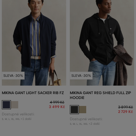
SLEVA -30%
SLEVA -30%
MIKINA GANT LIGHT SACKER RIB FZ
MIKINA GANT REG SHIELD FULL ZIP
HOODIE
4 999 Kč
3 499 Kč
3 899 Kč
2 729 Kč
Dostupné velikosti:
+1 další
Dostupné velikosti:
S
,
M
,
L
,
XL
,
XXL
+2 další
S
,
M
,
L
,
XL
,
XXL