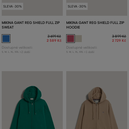
SLEVA -30%
SLEVA -30%
MIKINA GANT REG SHIELD FULL ZIP
MIKINA GANT REG SHIELD FULL ZIP
SWEAT
HOODIE
3 699 Kč
3 899 Kč
2 589 Kč
2 729 Kč
Dostupné velikosti:
Dostupné velikosti:
+2 další
+1 další
S
,
M
,
L
,
XL
,
XXL
S
,
M
,
L
,
XL
,
XXL