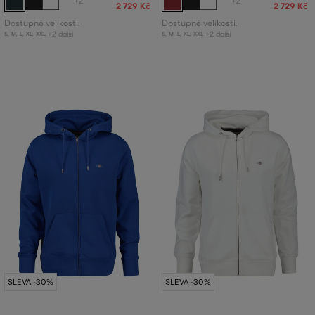
+2
+2
2 729 Kč
2 729 Kč
Dostupné velikosti:
Dostupné velikosti:
+2 další
+2 další
S
,
M
,
L
,
XL
,
XXL
S
,
M
,
L
,
XL
,
XXL
SLEVA -30%
SLEVA -30%