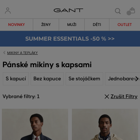
NOVINKY
ŽENY
MUŽI
DĚTI
OUTLET
SUMMER ESSENTIALS -50 % >>
MIKINY A TEPLÁKY
Pánské mikiny s kapsami
S kapucí
Bez kapuce
Se stojáčkem
Jednobarevn
Vybrané filtry: 1
Zrušit Filtry