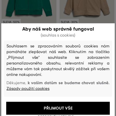
SLEVA -50%
SLEVA -30%
Aby náš web správně fungoval
(souhlas s cookies)
MIKINA GANT REG TONAL SHIELD
MIKINA GANT REG SHIELD FULL ZIP
FULL ZIP HOODIE
HOODIE
Souhlasem se zpracováním souborů cookies nám
4 799 Kč
3 899 Kč
pomáháte zlepšovat náš web. Kliknutím na tlačítko
2 399 Kč
2 729 Kč
„Přijmout vše" souhlasíte se zobrazením
Dostupné velikosti:
Dostupné velikosti:
personalizovaného obsahu, relevantní reklamy a
+2 další
S
,
L
,
XL
,
XXL
,
XXXL
S
,
M
,
L
,
XL
,
XXL
můžeme vám tak poskytnout skvělý zážitek při vašem
online nakupování.
k vašim datům se budeme chovat slušně.
Děkujeme,
Zásady použití cookies
PŘIJMOUT VŠE