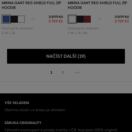
MIKINA GANT REG SHIELD FULL ZIP
MIKINA GANT REG SHIELD FULL ZIP
HOODIE
HOODIE
3 899 Kč
3 899 Kč
+2
+2
2 729 Kč
2 729 Kč
Dostupné velikosti:
Dostupné velikosti:
S
,
M
,
L
,
XL
S
,
M
,
L
,
XL
,
XXL
NAČÍST DALŠÍ (19)
1
2
VŠE SKLADEM
Všechno zboží v e-shopu je skladem.
ZÁRUKA ORIGINALITY
Výhradní zastoupení a prodej značky v ČR. Kupujete 100% originál.