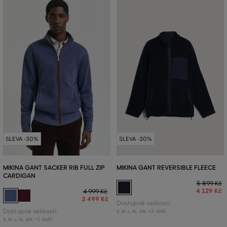
SLEVA -30%
SLEVA -30%
MIKINA GANT SACKER RIB FULL ZIP
MIKINA GANT REVERSIBLE FLEECE
CARDIGAN
5 899 Kč
4 129 Kč
4 999 Kč
3 499 Kč
Dostupné velikosti:
Dostupné velikosti:
+2 další
S
,
M
,
L
,
XL
,
XXL
+1 další
S
,
M
,
L
,
XL
,
XXL