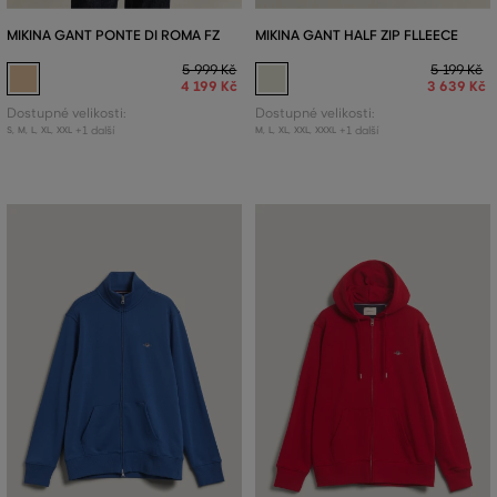
MIKINA GANT PONTE DI ROMA FZ
MIKINA GANT HALF ZIP FLLEECE
5 999 Kč
5 199 Kč
4 199 Kč
3 639 Kč
Dostupné velikosti:
Dostupné velikosti:
+1 další
+1 další
S
,
M
,
L
,
XL
,
XXL
M
,
L
,
XL
,
XXL
,
XXXL