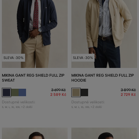
SLEVA -30%
SLEVA -30%
MIKINA GANT REG SHIELD FULL ZIP
MIKINA GANT REG SHIELD FULL ZIP
SWEAT
HOODIE
3 699 Kč
3 899 Kč
2 589 Kč
2 729 Kč
Dostupné velikosti:
Dostupné velikosti:
+2 další
+2 další
S
,
M
,
L
,
XL
,
XXL
S
,
M
,
L
,
XL
,
XXL