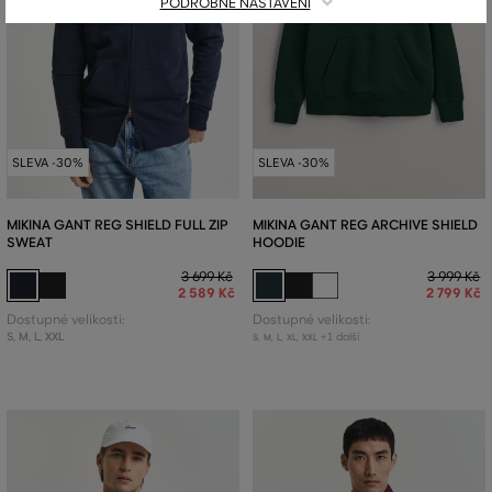
PODROBNÉ NASTAVENÍ
SLEVA -30%
SLEVA -30%
MIKINA GANT REG SHIELD FULL ZIP
MIKINA GANT REG ARCHIVE SHIELD
SWEAT
HOODIE
3 699 Kč
3 999 Kč
2 589 Kč
2 799 Kč
Dostupné velikosti:
Dostupné velikosti:
S
,
M
,
L
,
XXL
+1 další
S
,
M
,
L
,
XL
,
XXL