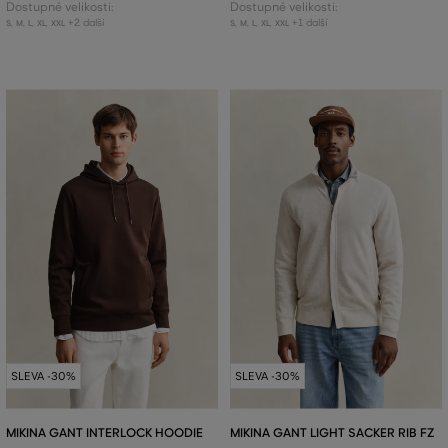
Dostupné velikosti:
Dostupné velikosti:
+2 další
+1 další
S
,
M
,
L
,
XL
,
XXL
S
,
M
,
L
,
XL
,
XXL
SLEVA -30%
SLEVA -30%
MIKINA GANT INTERLOCK HOODIE
MIKINA GANT LIGHT SACKER RIB FZ