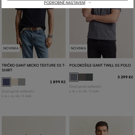
PODROBNÉ NASTAVENÍ
NOVINKA
NOVINKA
TRIČKO GANT MICRO TEXTURE SS T-
POLOKOŠILE GANT TWILL SS POLO
SHIRT
3 299 Kč
1 899 Kč
Dostupné velikosti:
Dostupné velikosti:
+2 další
S
,
M
,
L
,
XL
,
XXL
+2 další
S
,
M
,
L
,
XL
,
XXL