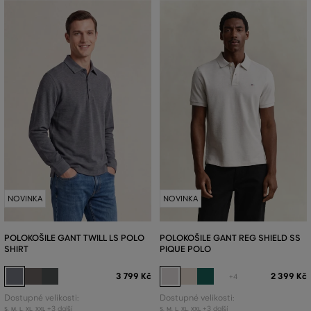
NOVINKA
NOVINKA
POLOKOŠILE GANT TWILL LS POLO
POLOKOŠILE GANT REG SHIELD SS
SHIRT
PIQUE POLO
3 799 Kč
2 399 Kč
+4
Dostupné velikosti:
Dostupné velikosti:
+3 další
+3 další
S
,
M
,
L
,
XL
,
XXL
S
,
M
,
L
,
XL
,
XXL