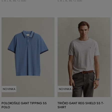
+2 další
+2 další
S
,
M
,
L
,
XL
,
XXL
S
,
M
,
L
,
XL
,
XXL
NOVINKA
NOVINKA
POLOKOŠILE GANT TIPPING SS
TRIČKO GANT REG SHIELD SS T-
POLO
SHIRT