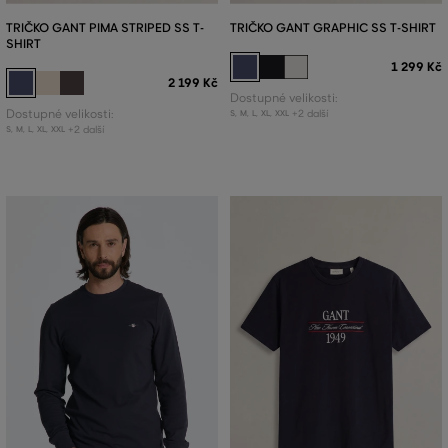
TRIČKO GANT PIMA STRIPED SS T-
TRIČKO GANT GRAPHIC SS T-SHIRT
SHIRT
1 299 Kč
2 199 Kč
Dostupné velikosti:
Dostupné velikosti:
+2 další
S
,
M
,
L
,
XL
,
XXL
+2 další
S
,
M
,
L
,
XL
,
XXL