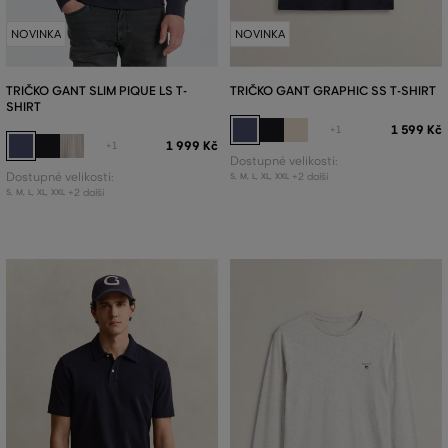
NOVINKA
NOVINKA
TRIČKO GANT SLIM PIQUE LS T-
TRIČKO GANT GRAPHIC SS T-SHIRT
SHIRT
1 599 Kč
+1
1 999 Kč
+1
Dostupné velikosti:
Dostupné velikosti:
+2 další
S
,
M
,
L
,
XL
,
XXL
+2 další
S
,
M
,
L
,
XL
,
XXL