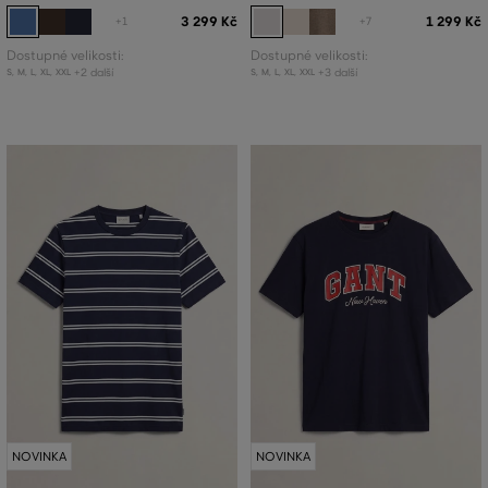
3 299 Kč
1 299 Kč
+1
+7
Dostupné velikosti:
Dostupné velikosti:
+2 další
+3 další
S
,
M
,
L
,
XL
,
XXL
S
,
M
,
L
,
XL
,
XXL
NOVINKA
NOVINKA