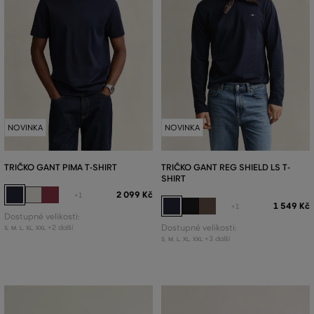
NOVINKA
NOVINKA
TRIČKO GANT PIMA T-SHIRT
TRIČKO GANT REG SHIELD LS T-
SHIRT
2 099 Kč
+1
1 549 Kč
+1
Dostupné velikosti:
+2 další
Dostupné velikosti:
S
,
M
,
L
,
XL
,
XXL
+3 další
S
,
M
,
L
,
XL
,
XXL