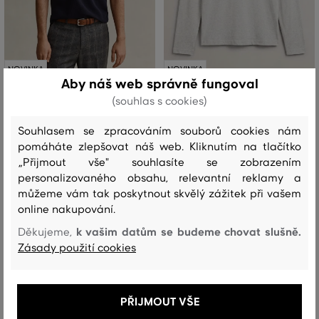
NOVINKA
NOVINKA
Aby náš web správně fungoval
(souhlas s cookies)
POLOKOŠILE GANT MICRO TEXTURE
TRIČKO GANT REG SHIELD LS T-
SS POLO
SHIRT
Souhlasem se zpracováním souborů cookies nám
pomáháte zlepšovat náš web. Kliknutím na tlačítko
3 299 Kč
1 549 Kč
„Přijmout vše" souhlasíte se zobrazením
Dostupné velikosti:
Dostupné velikosti:
personalizovaného obsahu, relevantní reklamy a
+3 další
+2 další
S
,
M
,
L
,
XL
,
XXL
S
,
M
,
L
,
XL
,
XXL
můžeme vám tak poskytnout skvělý zážitek při vašem
online nakupování.
k vašim datům se budeme chovat slušně.
Děkujeme,
Zásady použití cookies
PŘIJMOUT VŠE