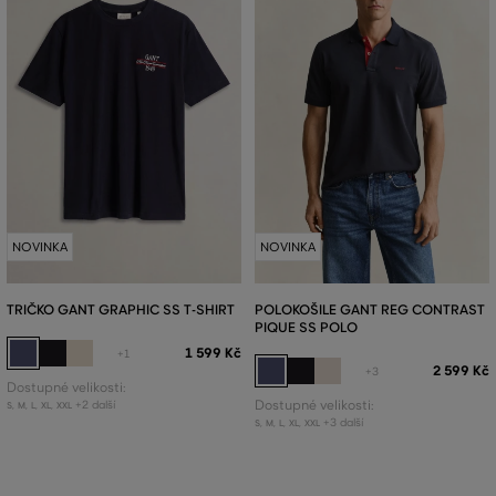
NOVINKA
NOVINKA
TRIČKO GANT GRAPHIC SS T-SHIRT
POLOKOŠILE GANT REG CONTRAST
PIQUE SS POLO
1 599 Kč
+1
2 599 Kč
+3
Dostupné velikosti:
+2 další
Dostupné velikosti:
S
,
M
,
L
,
XL
,
XXL
+3 další
S
,
M
,
L
,
XL
,
XXL