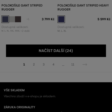
POLOKOŠILE GANT STRIPED
POLOKOŠILE GANT STRIPED HEAVY
RUGGER
RUGGER
3 799 Kč
5 599 Kč
+1
Dostupné velikosti:
Dostupné velikosti:
+2 další
M
,
L
,
XL
M
,
L
,
XL
,
XXL
,
XXXL
NAČÍST DALŠÍ (24)
...
1
2
3
4
11
VŠE SKLADEM
Všechno zboží v e-shopu je skladem.
ZÁRUKA ORIGINALITY