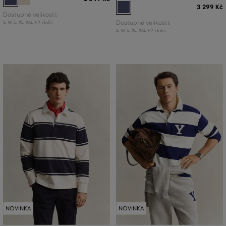
3 299 Kč
Dostupné velikosti:
+2 další
Dostupné velikosti:
S
,
M
,
L
,
XL
,
XXL
+2 další
S
,
M
,
L
,
XL
,
XXL
NOVINKA
NOVINKA