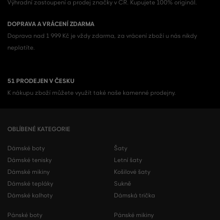
Výhradní zastoupení a prodej značky v ČR. Kupujete 100% originál.
DOPRAVA A VRÁCENÍ ZDARMA
Doprava nad 1 999 Kč je vždy zdarma, za vrácení zboží u nás nikdy
neplatíte.
51 PRODEJEN V ČESKU
K nákupu zboží můžete využít také naše kamenné prodejny.
OBLÍBENÉ KATEGORIE
Dámské boty
Šaty
Dámské tenisky
Letní šaty
Dámské mikiny
Košilové šaty
Dámské tepláky
Sukně
Dámské kalhoty
Dámská trička
Pánské boty
Pánské mikiny