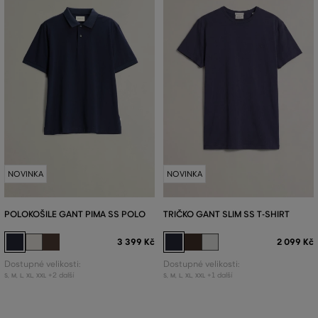
NOVINKA
NOVINKA
POLOKOŠILE GANT PIMA SS POLO
TRIČKO GANT SLIM SS T-SHIRT
3 399 Kč
2 099 Kč
Dostupné velikosti:
Dostupné velikosti:
+2 další
+1 další
S
,
M
,
L
,
XL
,
XXL
S
,
M
,
L
,
XL
,
XXL