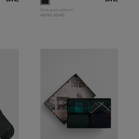
699 Kč
699 Kč
Dostupné velikosti:
40/42
,
43/45