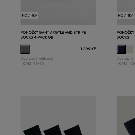
NOVINKA
NOVINKA
PONOŽKY GANT ARGYLE AND STRIPE
PONOŽKY 
SOCKS 4-PACK GB
SOCKS
1 399 Kč
Dostupné velikosti:
Dostupné v
40/42
,
43/45
40/42
,
43