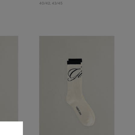
40/42
,
43/45