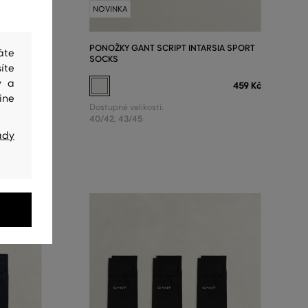
NOVINKA
ED SOCKS
PONOŽKY GANT SCRIPT INTARSIA SPORT
áte
SOCKS
íte
349 Kč
y a
459 Kč
ine
Dostupné velikosti:
40/42
,
43/45
ady