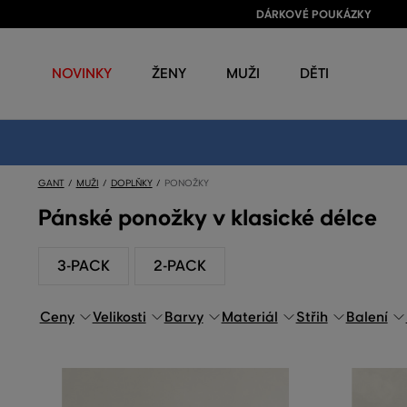
DÁRKOVÉ POUKÁZKY
NOVINKY
ŽENY
MUŽI
DĚTI
GANT
MUŽI
DOPLŇKY
PONOŽKY
Pánské ponožky v klasické délce
3-PACK
2-PACK
Ceny
Velikosti
Barvy
Materiál
Střih
Balení