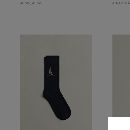
40/42
,
43/45
40/42
,
43