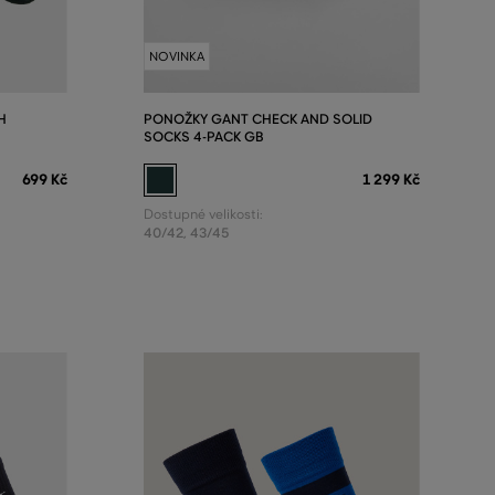
NOVINKA
H
PONOŽKY GANT CHECK AND SOLID
SOCKS 4-PACK GB
699 Kč
1 299 Kč
Dostupné velikosti:
40/42
,
43/45