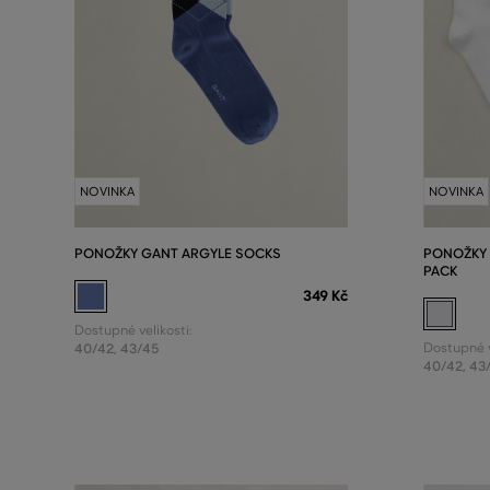
NOVINKA
NOVINKA
PONOŽKY GANT ARGYLE SOCKS
PONOŽKY 
PACK
349 Kč
Dostupné velikosti:
40/42
,
43/45
Dostupné v
40/42
,
43