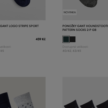
NOVINKA
GANT LOGO STRIPE SPORT
PONOŽKY GANT HOUNDSTOOT
PATTERN SOCKS 2-P GB
459 Kč
elikosti:
Dostupné velikosti:
/45
40/42
,
43/45