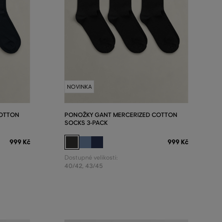
NOVINKA
COTTON
PONOŽKY GANT MERCERIZED COTTON
SOCKS 3-PACK
999 Kč
999 Kč
Dostupné velikosti:
40/42
,
43/45