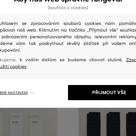
NOVINKA
(souhlas s cookies)
GANT RUGGER STRIPED SOCKS
PONOŽKY GANT RUGGER STRIP
uhlasem se zpracováním souborů cookies nám pomáh
epšovat náš web. Kliknutím na tlačítko „Přijmout vše" souhlas
349 Kč
 zobrazením personalizovaného obsahu, relevantní reklam
elikosti:
Dostupné velikosti:
žeme vám tak poskytnout skvělý zážitek při vašem onl
/45
40/42
,
43/45
kupování.
k vašim datům se budeme chovat slušně.
kujeme,
Zás
užití cookies
PŘIJMOUT VŠE
NÉ NASTAVENÍ