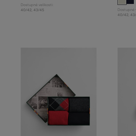
Dostupné velikosti:
40/42
,
43/45
Dostupné v
40/42
,
43