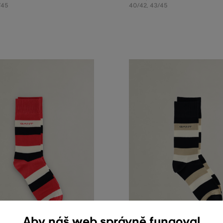
/45
40/42
,
43/45
Aby náš web správně fungoval