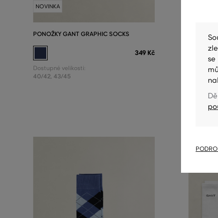
NOVINKA
NOVINKA
PONOŽKY GANT GRAPHIC SOCKS
PONOŽKY 
So
zl
349 Kč
se
Dostupné velikosti:
Dostupné v
mů
40/42
,
43/45
40/42
,
43
na
Dě
po
PODROB