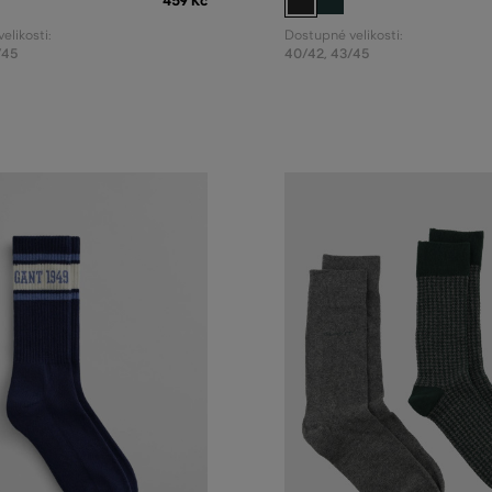
459 Kč
elikosti:
Dostupné velikosti:
/45
40/42
,
43/45