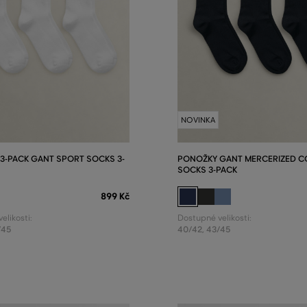
NOVINKA
3-PACK GANT SPORT SOCKS 3-
PONOŽKY GANT MERCERIZED 
SOCKS 3-PACK
899 Kč
elikosti:
Dostupné velikosti:
/45
40/42
,
43/45