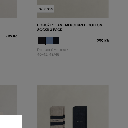
NOVINKA
PONOŽKY GANT MERCERIZED COTTON
SOCKS 3-PACK
799 Kč
999 Kč
Dostupné velikosti:
40/42
,
43/45