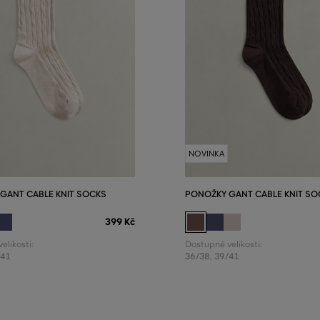
NOVINKA
GANT CABLE KNIT SOCKS
PONOŽKY GANT CABLE KNIT SO
399 Kč
elikosti:
Dostupné velikosti:
/41
36/38
,
39/41