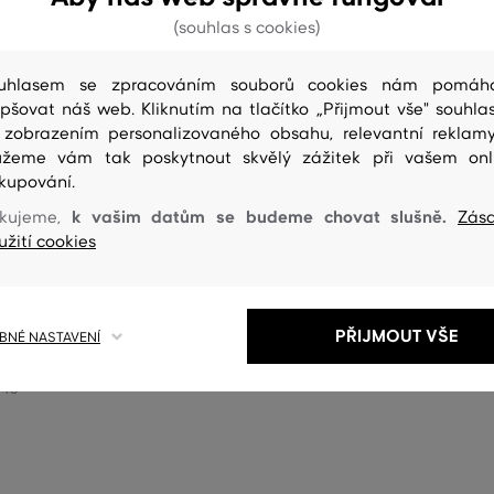
(souhlas s cookies)
uhlasem se zpracováním souborů cookies nám pomáh
epšovat náš web. Kliknutím na tlačítko „Přijmout vše" souhlas
 zobrazením personalizovaného obsahu, relevantní reklam
žeme vám tak poskytnout skvělý zážitek při vašem onl
kupování.
NOVINKA
k vašim datům se budeme chovat slušně.
kujeme,
Zás
užití cookies
 GANT MERCERIZED COTTON
PONOŽKY GANT ARGYLE 3-PACK
PACK
PŘIJMOUT VŠE
999 Kč
NÉ NASTAVENÍ
Dostupné velikosti:
elikosti:
40/42
,
43/45
/45