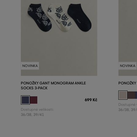
NOVINKA
NOVINKA
PONOŽKY GANT MONOGRAM ANKLE
PONOŽKY 
SOCKS 3-PACK
699 Kč
Dostupné v
Dostupné velikosti:
36/38
,
39
36/38
,
39/41