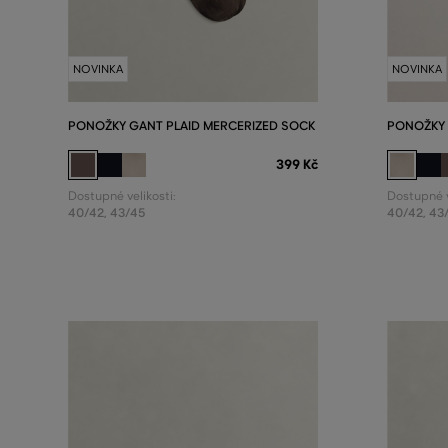
NOVINKA
NOVINKA
PONOŽKY GANT PLAID MERCERIZED SOCK
PONOŽKY 
399 Kč
Dostupné velikosti:
Dostupné v
40/42
,
43/45
40/42
,
43