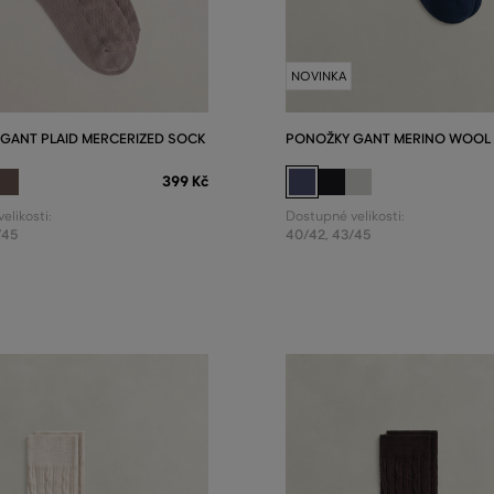
NOVINKA
GANT PLAID MERCERIZED SOCK
PONOŽKY GANT MERINO WOOL
399 Kč
elikosti:
Dostupné velikosti:
/45
40/42
,
43/45