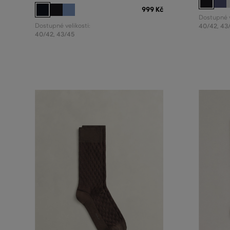
999 Kč
Dostupné v
Dostupné velikosti:
40/42
,
43
40/42
,
43/45