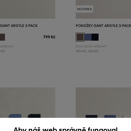
NOVINKA
GANT ARGYLE 3-PACK
PONOŽKY GANT ARGYLE 3-PACK
799 Kč
elikosti:
Dostupné velikosti:
/45
40/42
,
43/45
Aby náš web správně fungoval