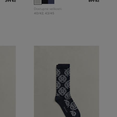
399 Kč
699 Kč
Dostupné velikosti:
40/42
,
43/45