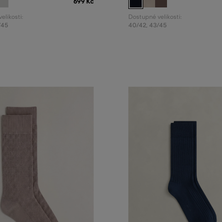
699 Kč
elikosti:
Dostupné velikosti:
/45
40/42
,
43/45