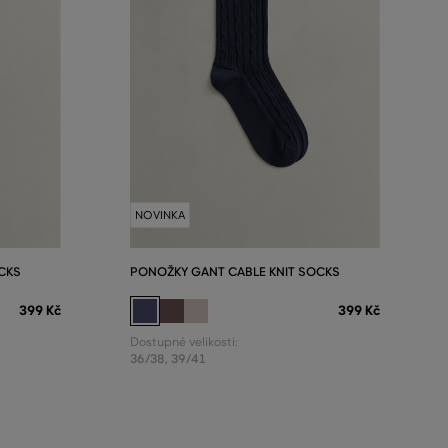
NOVINKA
CKS
PONOŽKY GANT CABLE KNIT SOCKS
399 Kč
399 Kč
Dostupné velikosti:
36/38
,
39/41