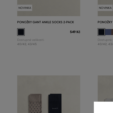
NOVINKA
NOVINKA
PONOŽKY GANT ANKLE SOCKS 2-PACK
PONOŽKY 
549 Kč
Dostupné velikosti:
Dostupné v
40/42
,
43/45
40/42
,
43