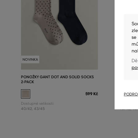
So
zl
se
mů
na
NOVINKA
NOVINKA
Dě
po
PONOŽKY GANT DOT AND SOLID SOCKS
PONOŽKY
2-PACK
SOCKS 3-
599 Kč
PODROB
Dostupné velikosti:
Dostupné v
40/42
,
43/45
40/42
,
43