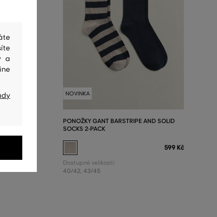
áte
íte
y a
ine
NOVINKA
ady
PONOŽKY GANT BARSTRIPE AND SOLID
SOCKS 2-PACK
799 Kč
599 Kč
Dostupné velikosti:
40/42
,
43/45