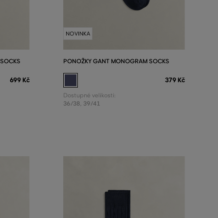
NOVINKA
 SOCKS
PONOŽKY GANT MONOGRAM SOCKS
699 Kč
379 Kč
Dostupné velikosti:
36/38
,
39/41