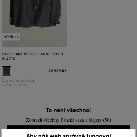
NOVINKA
SAKO GANT WOOL FLANNEL CLUB
BLAZER
12 999 Kč
Dostupné velikosti:
48
,
50
,
52
,
54
,
56
To není všechno!
Zobrazit všechny Pánská saka a blejzry (50)
PÁNSKÁ SAKA A BLEJZRY (50)
Aby náš web správně fungoval