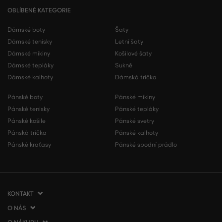
OBLÍBENÉ KATEGORIE
Dámské boty
Šaty
Dámské tenisky
Letní šaty
Dámské mikiny
Košilové šaty
Dámské tepláky
Sukně
Dámské kalhoty
Dámská trička
Pánské boty
Pánské mikiny
Pánské tenisky
Pánské tepláky
Pánské košile
Pánské svetry
Pánská trička
Pánské kalhoty
Pánské kraťasy
Pánské spodní prádlo
KONTAKT
O NÁS
VERMONT Services Slovakia s. r. o.
Vlčie hrdlo 53