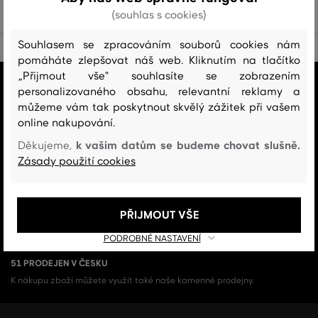
(souhlas s cookies)
Souhlasem se zpracováním souborů cookies nám
pomáháte zlepšovat náš web. Kliknutím na tlačítko
„Přijmout vše" souhlasíte se zobrazením
VŠE SKLADEM
personalizovaného obsahu, relevantní reklamy a
Všechno zboží v e-shopu je skladem.
můžeme vám tak poskytnout skvělý zážitek při vašem
online nakupování.
ZÁRUKA ORIGINALITY
k vašim datům se budeme chovat slušně.
Děkujeme,
Výhradní zastoupení a prodej značky v ČR. Kupujete 100% originál.
Zásady použití cookies
DOPRAVA A VRÁCENÍ ZDARMA
Doprava nad 1 999 Kč je vždy zdarma, za vrácení zboží u nás nikdy
PŘIJMOUT VŠE
neplatíte.
PODROBNÉ NASTAVENÍ
51 PRODEJEN V ČESKU
K nákupu zboží můžete využít také naše kamenné prodejny.