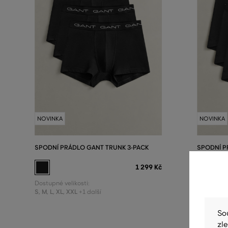
NOVINKA
NOVINKA
SPODNÍ PRÁDLO GANT TRUNK 3-PACK
SPODNÍ P
PACK
1 299 Kč
Dostupné velikosti:
S
,
M
,
L
,
XL
,
XXL
Dostupné v
+1 další
S
,
M
,
L
,
XL
,
So
zl