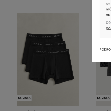
se
mů
na
Dě
po
PODROB
NOVINKA
NOVINKA