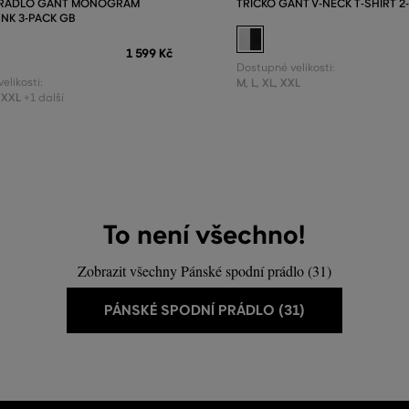
PRÁDLO GANT MONOGRAM
TRIČKO GANT V-NECK T-SHIRT 2
UNK 3-PACK GB
1 599 Kč
Dostupné velikosti:
elikosti:
M
,
L
,
XL
,
XXL
XXL
+1 další
To není všechno!
Zobrazit všechny Pánské spodní prádlo (31)
PÁNSKÉ SPODNÍ PRÁDLO (31)