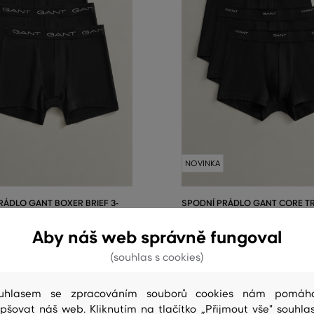
NOVINKA
RÁDLO GANT BOXER BRIEF 3-
SPODNÍ PRÁDLO GANT CORE TR
PACK
Aby náš web správně fungoval
1 499 Kč
(souhlas s cookies)
elikosti:
Dostupné velikosti:
XXL
S
,
M
,
L
,
XL
,
XXL
+1 další
+1 další
uhlasem se zpracováním souborů cookies nám pomáh
epšovat náš web. Kliknutím na tlačítko „Přijmout vše" souhlas