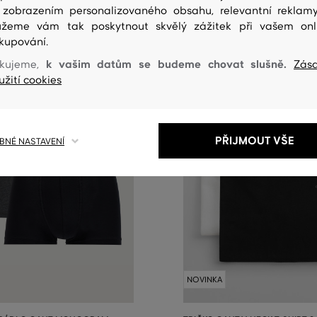
 zobrazením personalizovaného obsahu, relevantní reklam
žeme vám tak poskytnout skvělý zážitek při vašem onl
kupování.
k vašim datům se budeme chovat slušně.
kujeme,
Zás
užití cookies
PŘIJMOUT VŠE
NÉ NASTAVENÍ
NOVINKA