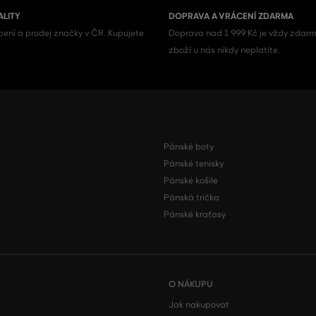
ALITY
DOPRAVA A VRÁCENÍ ZDARMA
ení a prodej značky v ČR. Kupujete
Doprava nad 1 999 Kč je vždy zdarm
zboží u nás nikdy neplatíte.
Pánské boty
Pánské tenisky
Pánské košile
Pánská trička
Pánské kraťasy
O NÁKUPU
Jak nakupovat