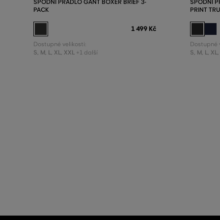
SPODNÍ PRÁDLO GANT BOXER BRIEF 3-
SPODNÍ 
PACK
PRINT TR
1 499 Kč
Dostupné velikosti:
Dostupné v
S
,
M
,
L
,
XL
,
XXL
S
,
M
,
L
,
XL
,
+1 další