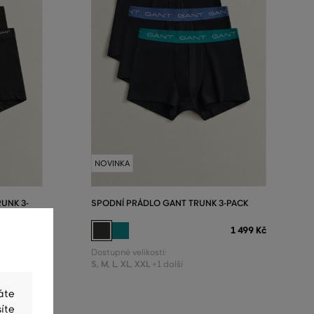
NOVINKA
UNK 3-
SPODNÍ PRÁDLO GANT TRUNK 3-PACK
1 499 Kč
1 199 Kč
Dostupné velikosti:
S
,
M
,
L
,
XL
,
XXL
+1 další
áte
íte