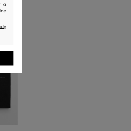
y a
ine
ady