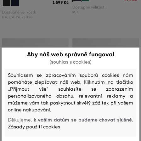
1 599 Kč
Dostupné velikosti:
Dostupné velikosti:
M
,
L
+1 další
S
,
M
,
L
,
XL
,
XXL
Aby náš web správně fungoval
(souhlas s cookies)
Souhlasem se zpracováním souborů cookies nám
pomáháte zlepšovat náš web. Kliknutím na tlačítko
„Přijmout vše" souhlasíte se zobrazením
personalizovaného obsahu, relevantní reklamy a
můžeme vám tak poskytnout skvělý zážitek při vašem
online nakupování.
k vašim datům se budeme chovat slušně.
Děkujeme,
Zásady použití cookies
SLEVA -30%
SLEVA -30%