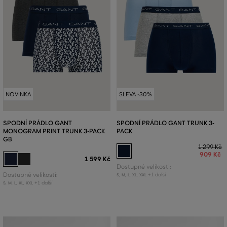
NOVINKA
SLEVA -30%
SPODNÍ PRÁDLO GANT
SPODNÍ PRÁDLO GANT TRUNK 3-
MONOGRAM PRINT TRUNK 3-PACK
PACK
GB
1 299 Kč
909 Kč
1 599 Kč
Dostupné velikosti:
Dostupné velikosti:
+1 další
S
,
M
,
L
,
XL
,
XXL
+1 další
S
,
M
,
L
,
XL
,
XXL