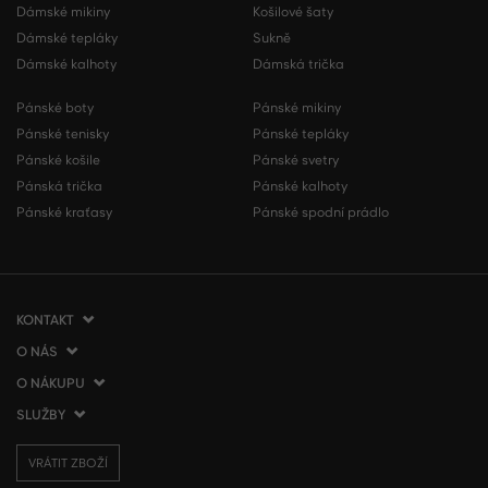
Dámské mikiny
Košilové šaty
Dámské tepláky
Sukně
Dámské kalhoty
Dámská trička
Pánské boty
Pánské mikiny
Pánské tenisky
Pánské tepláky
Pánské košile
Pánské svetry
Pánská trička
Pánské kalhoty
Pánské kraťasy
Pánské spodní prádlo
KONTAKT
O NÁS
VERMONT Services Slovakia s. r. o.
Vlčie hrdlo 53
O NÁKUPU
O společnosti
821 07 Bratislava
Kontakt
SLUŽBY
Jak nakupovat
Slovenská republika
Prodejny VERMONT
Obchodní podmínky
Doprava a platba
tel.:
+420 210 012 200
Blog
VRÁTIT ZBOŽÍ
Vrácení zboží
Dárkové poukázky
info@gant.cz
Affiliate program