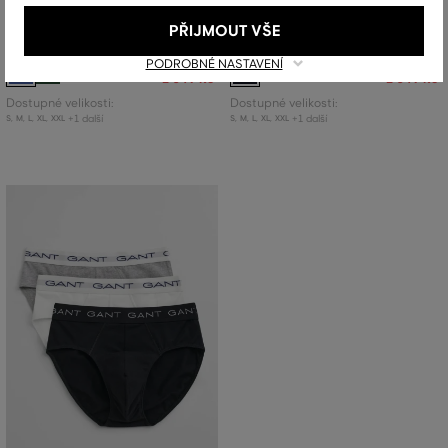
SPODNÍ PRÁDLO GANT STRIPED
SPODNÍ PRÁDLO GANT GEOMETRIC
PŘIJMOUT VŠE
TRUNK 3-PACK
PRINT TRUNK 3-PACK
PODROBNÉ NASTAVENÍ
1 499 Kč
1 499 Kč
1 049 Kč
1 049 Kč
Dostupné velikosti:
Dostupné velikosti:
+1 další
+1 další
S
,
M
,
L
,
XL
,
XXL
S
,
M
,
L
,
XL
,
XXL