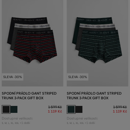
SLEVA -30%
SLEVA -30%
SPODNÍ PRÁDLO GANT STRIPED
SPODNÍ PRÁDLO GANT STRIPED
TRUNK 3-PACK GIFT BOX
TRUNK 3-PACK GIFT BOX
1 599 Kč
1 599 Kč
1 119 Kč
1 119 Kč
Dostupné velikosti:
Dostupné velikosti:
+1 další
+1 další
S
,
M
,
L
,
XL
,
XXL
S
,
M
,
L
,
XL
,
XXL