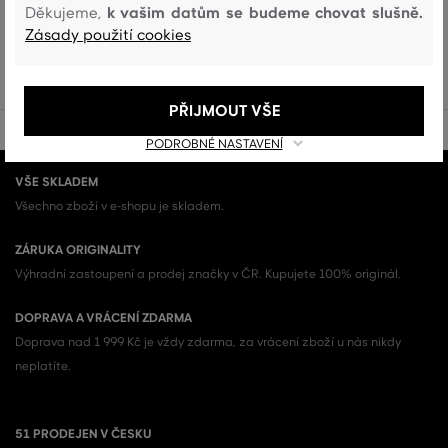
Zobrazit všechny Pánské spodní prádlo (58)
k vašim datům se budeme chovat slušně.
Děkujeme,
Zásady použití cookies
PÁNSKÉ SPODNÍ PRÁDLO (58)
PŘIJMOUT VŠE
PODROBNÉ NASTAVENÍ
VŠE SKLADEM
Všechno zboží v e-shopu je skladem.
ZÁRUKA ORIGINALITY
Výhradní zastoupení a prodej značky v ČR. Kupujete 100% originál.
DOPRAVA A VRÁCENÍ ZDARMA
Doprava nad 1 999 Kč je vždy zdarma, za vrácení zboží u nás nikdy
neplatíte.
51 PRODEJEN V ČESKU