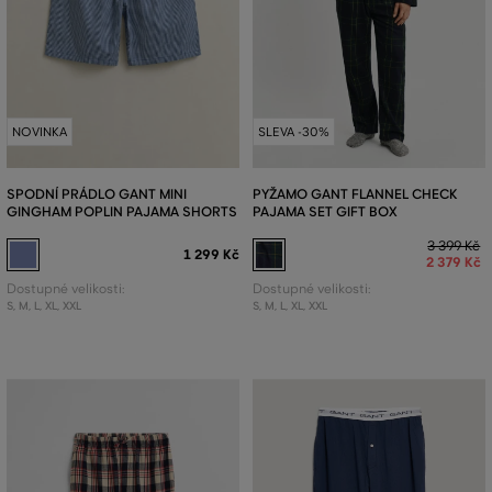
NOVINKA
SLEVA -30%
SPODNÍ PRÁDLO GANT MINI
PYŽAMO GANT FLANNEL CHECK
GINGHAM POPLIN PAJAMA SHORTS
PAJAMA SET GIFT BOX
3 399 Kč
1 299 Kč
2 379 Kč
Dostupné velikosti:
Dostupné velikosti:
S
,
M
,
L
,
XL
,
XXL
S
,
M
,
L
,
XL
,
XXL