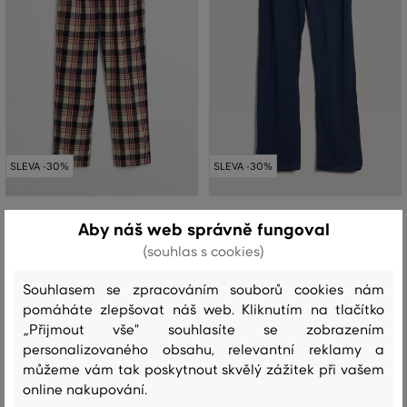
SLEVA -30%
SLEVA -30%
PYŽAMOVÉ KALHOTY GANT
PYŽAMOVÉ KALHOTY GANT JERSEY
Aby náš web správně fungoval
FLANNEL CHECK PAJAMA PANTS
PAJAMA PANTS
(souhlas s cookies)
1 799 Kč
1 499 Kč
1 259 Kč
1 049 Kč
Souhlasem se zpracováním souborů cookies nám
Dostupné velikosti:
Dostupné velikosti:
pomáháte zlepšovat náš web. Kliknutím na tlačítko
S
,
M
,
L
,
XL
,
XXL
S
,
XL
,
XXL
„Přijmout vše" souhlasíte se zobrazením
personalizovaného obsahu, relevantní reklamy a
můžeme vám tak poskytnout skvělý zážitek při vašem
To není všechno!
online nakupování.