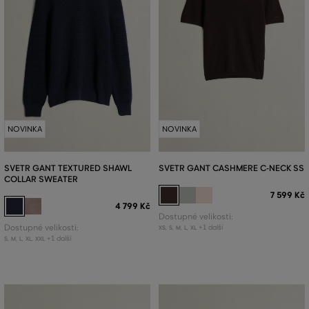
NOVINKA
NOVINKA
SVETR GANT TEXTURED SHAWL
SVETR GANT CASHMERE C-NECK SS
COLLAR SWEATER
7 599 Kč
4 799 Kč
Dostupné velikosti:
Dostupné velikosti:
+1 další
XS
,
S
,
M
,
L
,
XL
+1 další
S
,
M
,
L
,
XL
,
XXL