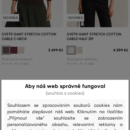
NOVINKA
NOVINKA
SVETR GANT STRETCH COTTON
SVETR GANT STRETCH COTTON
CABLE C-NECK
CABLE HALF-ZIP
3 699 Kč
4 299 Kč
Dostupné velikosti:
Dostupné velikosti:
+2 další
+2 další
XS
,
S
,
M
,
L
,
XL
XS
,
S
,
M
,
L
,
XL
Aby náš web správně fungoval
(souhlas s cookies)
Souhlasem se zpracováním souborů cookies nám
pomáháte zlepšovat náš web. Kliknutím na tlačítko
„Přijmout vše" souhlasíte se zobrazením
personalizovaného obsahu, relevantní reklamy a