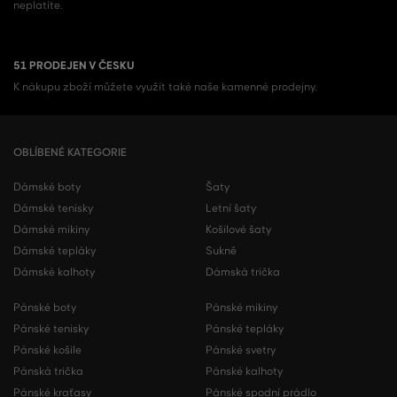
neplatíte.
51 PRODEJEN V ČESKU
K nákupu zboží můžete využít také naše kamenné prodejny.
OBLÍBENÉ KATEGORIE
Dámské boty
Šaty
Dámské tenisky
Letní šaty
Dámské mikiny
Košilové šaty
Dámské tepláky
Sukně
Dámské kalhoty
Dámská trička
Pánské boty
Pánské mikiny
Pánské tenisky
Pánské tepláky
Pánské košile
Pánské svetry
Pánská trička
Pánské kalhoty
Pánské kraťasy
Pánské spodní prádlo