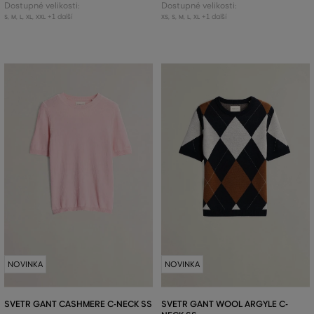
Dostupné velikosti:
Dostupné velikosti:
+1 další
+1 další
S
,
M
,
L
,
XL
,
XXL
XS
,
S
,
M
,
L
,
XL
NOVINKA
NOVINKA
SVETR GANT CASHMERE C-NECK SS
SVETR GANT WOOL ARGYLE C-