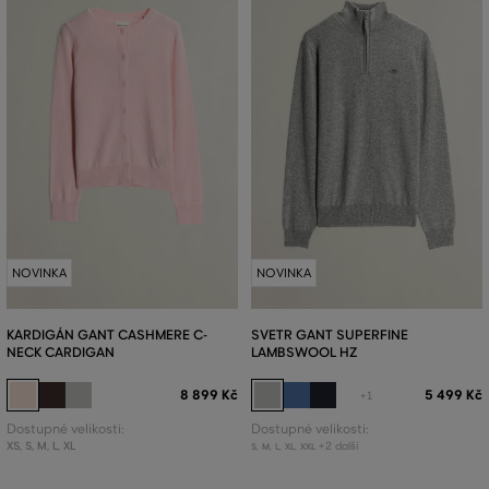
NOVINKA
NOVINKA
KARDIGÁN GANT CASHMERE C-
SVETR GANT SUPERFINE
NECK CARDIGAN
LAMBSWOOL HZ
8 899 Kč
5 499 Kč
+1
Dostupné velikosti:
Dostupné velikosti:
XS
,
S
,
M
,
L
,
XL
+2 další
S
,
M
,
L
,
XL
,
XXL