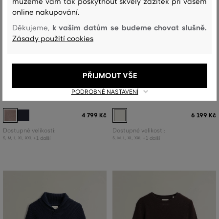
můžeme vám tak poskytnout skvělý zážitek při vašem
online nakupování.
k vašim datům se budeme chovat slušně.
Děkujeme,
Zásady použití cookies
NOVINKA
NOVINKA
PŘIJMOUT VŠE
SVETR GANT TEXTURED SHAWL
SVETR GANT WOOL BLEND CABLE
PODROBNÉ NASTAVENÍ
COLLAR SWEATER
KNIT HALF ZIP
4 799 Kč
6 199 Kč
Dostupné velikosti:
Dostupné velikosti:
+1 další
+1 další
S
,
M
,
L
,
XL
,
XXL
S
,
M
,
L
,
XL
,
XXL