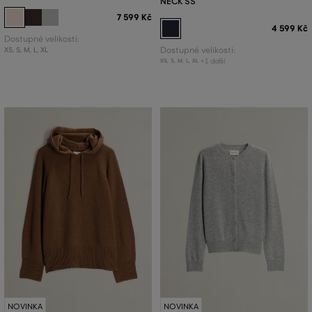
NECK SS
7 599 Kč
4 599 Kč
Dostupné velikosti:
XS
,
S
,
M
,
L
,
XL
Dostupné velikosti:
+1 další
XS
,
S
,
M
,
L
,
XL
NOVINKA
NOVINKA