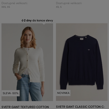
Dostupné velikosti:
Dostupné velikosti:
XXS
,
XS
XS
,
S
2 dny
do konce slevy
NOVINKA
SLEVA -50%
SVETR GANT CLASSIC COTTON C-
SVETR GANT TEXTURED COTTON