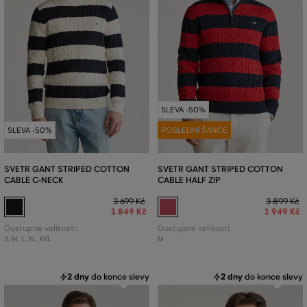
SLEVA -50%
SLEVA -50%
POSLEDNÍ ŠANCE
SVETR GANT STRIPED COTTON
SVETR GANT STRIPED COTTON
CABLE C-NECK
CABLE HALF ZIP
3 699 Kč
3 899 Kč
1 849 Kč
1 949 Kč
Dostupné velikosti:
Dostupné velikosti:
S
,
M
,
L
,
XL
,
XXL
M
2 dny
do konce slevy
2 dny
do konce slevy