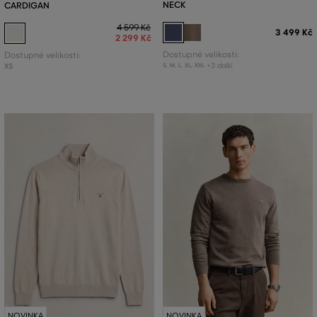
NECK
CARDIGAN
4 599 Kč
3 499 Kč
2 299 Kč
Dostupné velikosti:
Dostupné velikosti:
+3 další
XS
S
,
M
,
L
,
XL
,
XXL
NOVINKA
NOVINKA