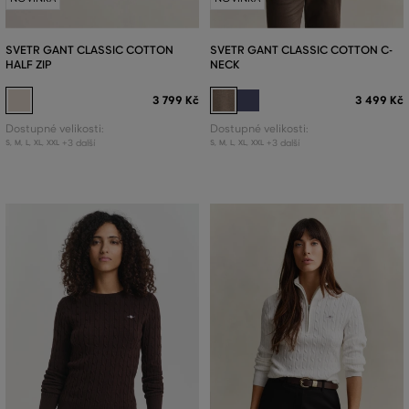
SVETR GANT CLASSIC COTTON
SVETR GANT CLASSIC COTTON C-
HALF ZIP
NECK
3 799 Kč
3 499 Kč
Dostupné velikosti:
Dostupné velikosti:
+3 další
+3 další
S
,
M
,
L
,
XL
,
XXL
S
,
M
,
L
,
XL
,
XXL