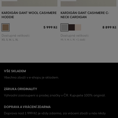
KARDIGÁN GANT WOOL CASHMERE
KARDIGÁN GANT CASHMERE C-
HODDIE
NECK CARDIGAN
5 999 Kč
8 899 Kč
Dostupné velikosti:
Dostupné velikosti:
XS
,
S
,
M
,
L
,
XL
+1 další
XS
,
S
,
M
,
L
,
XL
VŠE SKLADEM
Všechno zboží v e-shopu je skladem.
ZÁRUKA ORIGINALITY
Výhradní zastoupení a prodej značky v ČR. Kupujete 100% originál.
DOPRAVA A VRÁCENÍ ZDARMA
Doprava nad 1 999 Kč je vždy zdarma, za vrácení zboží u nás nikdy