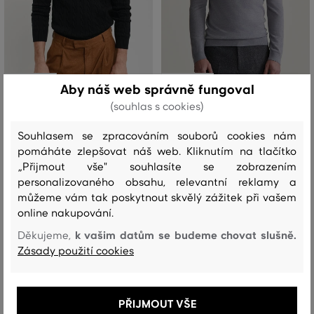
SLEVA -50%
SLEVA -50%
Aby náš web správně fungoval
(souhlas s cookies)
ROLÁK GANT COTTON CABLE
ROLÁK GANT EXTRAFINE MERINO
TURTLE NECK
WOOL TURTLENECK
Souhlasem se zpracováním souborů cookies nám
pomáháte zlepšovat náš web. Kliknutím na tlačítko
4 199 Kč
4 799 Kč
+1
+1
2 099 Kč
2 399 Kč
„Přijmout vše" souhlasíte se zobrazením
personalizovaného obsahu, relevantní reklamy a
Dostupné velikosti:
Dostupné velikosti:
M
,
L
,
XL
M
,
L
,
XL
,
XXL
,
XXXL
můžeme vám tak poskytnout skvělý zážitek při vašem
online nakupování.
k vašim datům se budeme chovat slušně.
Děkujeme,
Zásady použití cookies
PŘIJMOUT VŠE