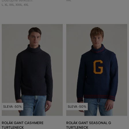
Dostupné velikosti:
XXL
L
,
XL
,
XXL
,
XXXL
,
4XL
SLEVA -50%
SLEVA -50%
ROLÁK GANT CASHMERE
ROLÁK GANT SEASONAL G
TURTLENECK
TURTLENECK