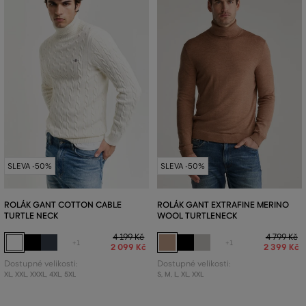
SLEVA -50%
SLEVA -50%
ROLÁK GANT COTTON CABLE
ROLÁK GANT EXTRAFINE MERINO
TURTLE NECK
WOOL TURTLENECK
4 199 Kč
4 799 Kč
+1
+1
2 099 Kč
2 399 Kč
Dostupné velikosti:
Dostupné velikosti:
XL
,
XXL
,
XXXL
,
4XL
,
5XL
S
,
M
,
L
,
XL
,
XXL