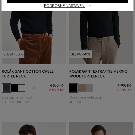
PODROBNÉ NASTAVENÍ
SLEVA -50%
SLEVA -50%
ROLÁK GANT COTTON CABLE
ROLÁK GANT EXTRAFINE MERINO
TURTLE NECK
WOOL TURTLENECK
4 199 Kč
4 799 Kč
+1
+1
2 099 Kč
2 399 Kč
Dostupné velikosti:
Dostupné velikosti:
L
,
XL
,
XXL
,
XXXL
,
4XL
M
,
L
,
XXL