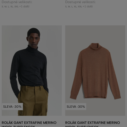
Dostupné velikosti:
Dostupné velikosti:
+1 další
+1 další
S
,
M
,
L
,
XL
,
XXL
S
,
M
,
L
,
XL
,
XXL
SLEVA -30%
SLEVA -30%
ROLÁK GANT EXTRAFINE MERINO
ROLÁK GANT EXTRAFINE MERINO