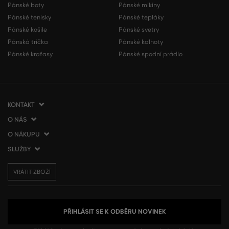
Pánské boty
Pánské mikiny
Pánské tenisky
Pánské tepláky
Pánské košile
Pánské svetry
Pánská trička
Pánské kalhoty
Pánské kraťasy
Pánské spodní prádlo
KONTAKT
O NÁS
VERMONT Services Slovakia s. r. o.
Vlčie hrdlo 53
O NÁKUPU
O společnosti
821 07 Bratislava
Kontakt
SLUŽBY
Jak nakupovat
Slovenská republika
Prodejny VERMONT
Obchodní podmínky
Doprava a platba
tel.:
+420 210 012 200
Blog
VRÁTIT ZBOŽÍ
Vrácení zboží
Dárkové poukázky
info@gant.cz
Affiliate program
Reklamace
VERMONT Club
Presscentrum
Používání cookies
Zpracování osobních údajů
PŘIHLÁSIT SE K ODBĚRU NOVINEK