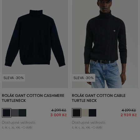
SLEVA -30%
SLEVA -30%
ROLÁK GANT COTTON CASHMERE
ROLÁK GANT COTTON CABLE
TURTLENECK
TURTLE NECK
4 299 Kč
4 199 Kč
3 009 Kč
2 939 Kč
Dostupné velikosti:
Dostupné velikosti:
+1 další
+1 další
S
,
M
,
L
,
XL
,
XXL
S
,
M
,
L
,
XL
,
XXL