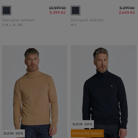
10 599 Kč
5 299 Kč
5 299 Kč
2 649 Kč
Dostupné velikosti:
Dostupné velikosti:
S
,
M
,
L
,
XL
,
XXL
M
,
L
SLEVA -50%
SLEVA -50%
POSLEDNÍ ŠANCE