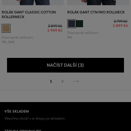
ROLÁK GANT CLASSIC COTTON
ROLÁK GANT CTN/WO ROLLNECK
ROLLERNECK
3 799 Kč
1 899 Kč
3 899 Kč
1 949 Kč
Dostupné velikosti:
Dostupné velikosti:
XXL
XXL
,
XXXL
NAČÍST DALŠÍ (3)
1
2
VŠE SKLADEM
Všechno zboží v e-shopu je skladem.