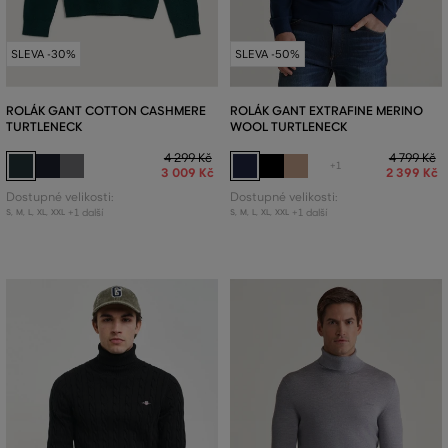
SLEVA -30%
SLEVA -50%
ROLÁK GANT COTTON CASHMERE
ROLÁK GANT EXTRAFINE MERINO
TURTLENECK
WOOL TURTLENECK
4 299 Kč
4 799 Kč
+1
3 009 Kč
2 399 Kč
Dostupné velikosti:
Dostupné velikosti:
+1 další
+1 další
S
,
M
,
L
,
XL
,
XXL
S
,
M
,
L
,
XL
,
XXL