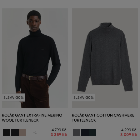
SLEVA -30%
SLEVA -30%
ROLÁK GANT EXTRAFINE MERINO
ROLÁK GANT COTTON CASHMERE
WOOL TURTLENECK
TURTLENECK
4 799 Kč
4 299 Kč
+1
3 359 Kč
3 009 Kč