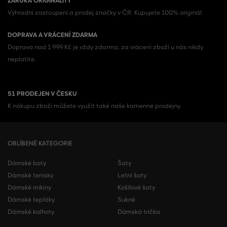
ZÁRUKA ORIGINALITY
Výhradní zastoupení a prodej značky v ČR. Kupujete 100% originál.
DOPRAVA A VRÁCENÍ ZDARMA
Doprava nad 1 999 Kč je vždy zdarma, za vrácení zboží u nás nikdy
neplatíte.
51 PRODEJEN V ČESKU
K nákupu zboží můžete využít také naše kamenné prodejny.
OBLÍBENÉ KATEGORIE
Dámské boty
Šaty
Dámské tenisky
Letní šaty
Dámské mikiny
Košilové šaty
Dámské tepláky
Sukně
Dámské kalhoty
Dámská trička