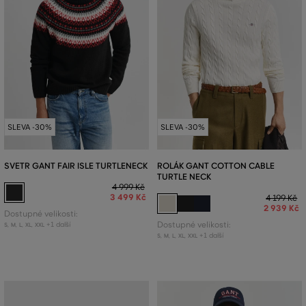
SLEVA -30%
SLEVA -30%
SVETR GANT FAIR ISLE TURTLENECK
ROLÁK GANT COTTON CABLE
TURTLE NECK
4 999 Kč
3 499 Kč
4 199 Kč
2 939 Kč
Dostupné velikosti:
+1 další
Dostupné velikosti:
S
,
M
,
L
,
XL
,
XXL
+1 další
S
,
M
,
L
,
XL
,
XXL