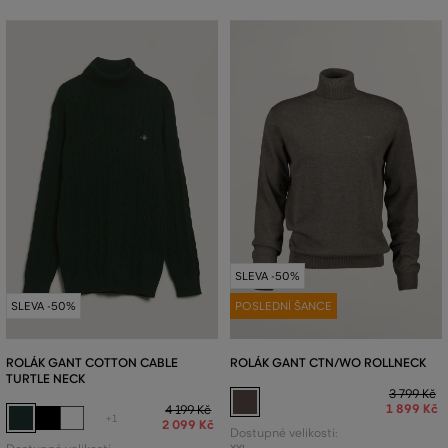
SLEVA -50%
SLEVA -50%
POSLEDNÍ ŠANCE
ROLÁK GANT COTTON CABLE
ROLÁK GANT CTN/WO ROLLNECK
TURTLE NECK
3 799 Kč
1 899 Kč
4 199 Kč
+1
2 099 Kč
Dostupné velikosti: