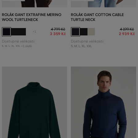
ROLÁK GANT EXTRAFINE MERINO
ROLÁK GANT COTTON CABLE
WOOL TURTLENECK
TURTLE NECK
4 799 Kč
4 199 Kč
+1
3 359 Kč
2 939 Kč
Dostupné velikosti:
Dostupné velikosti:
+1 další
S
,
M
,
L
,
XL
,
XXL
S
,
M
,
L
,
XL
,
XXL