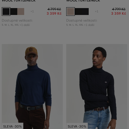
WOOL TURTLENECK
WOOL TURTLENECK
4 799 Kč
4 799 Kč
+1
+1
3 359 Kč
3 359 Kč
Dostupné velikosti:
Dostupné velikosti:
+1 další
+1 další
S
,
M
,
L
,
XL
,
XXL
S
,
M
,
L
,
XL
,
XXL
SLEVA -30%
SLEVA -30%