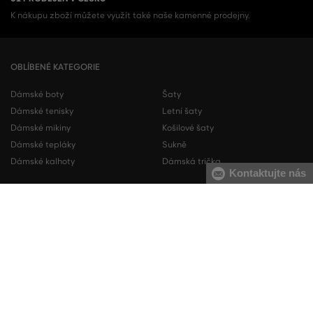
K nákupu zboží můžete využít také naše kamenné prodejny.
OBLÍBENÉ KATEGORIE
Dámské boty
Šaty
Dámské tenisky
Letní šaty
Dámské mikiny
Košilové šaty
Dámské tepláky
Sukně
Dámské kalhoty
Dámská trička
Kontaktujte nás
Pánské boty
Pánské mikiny
Pánské tenisky
Pánské tepláky
Pánské košile
Pánské svetry
Pánská trička
Pánské kalhoty
Pánské kraťasy
Pánské spodní prádlo