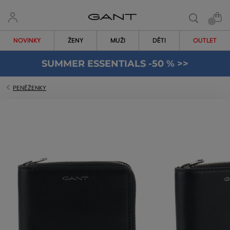
NOVINKY
ŽENY
MUŽI
DĚTI
OUTLET
SUMMER ESSENTIALS -50 % >>
PENĚŽENKY