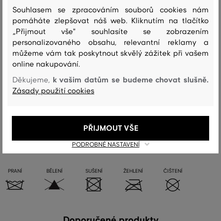
Složení
Souhlasem se zpracováním souborů cookies nám
pomáháte zlepšovat náš web. Kliknutím na tlačítko
„Přijmout vše" souhlasíte se zobrazením
podšívka
personalizovaného obsahu, relevantní reklamy a
BAVLNA
můžeme vám tak poskytnout skvělý zážitek při vašem
100 %
online nakupování.
k vašim datům se budeme chovat slušně.
vrchní materiál
Děkujeme,
Zásady použití cookies
HOVĚZÍ KŮŽE
100 %
PŘIJMOUT VŠE
Péče
PODROBNÉ NASTAVENÍ
PRANÍ
BĚLENÍ
SUŠENÍ
ŽEHLENÍ
ČIŠTENÍ
Doporučené produkty