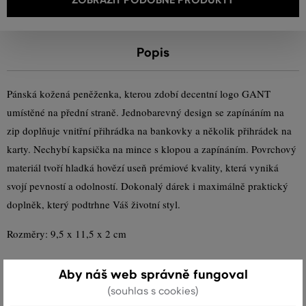
Popis
Pánská kožená peněženka, kterou zdobí decentní logo GANT
umístěné na přední straně. Jednobarevný design se zapínáním na
zip doplňuje vnitřní přihrádka na bankovky a několik přihrádek na
karty. Nechybí kapsička na mince s klopou a zapínáním. Povrchový
materiál tvoří hladká hovězí useň prémiové kvality, která vyniká
svojí pevností a odolností. Dokonalý dárek i maximálně praktický
doplněk, který podtrhne Váš životní styl.
Rozměry: 9,5 x 11,5 x 2 cm
Sezóna: SS24
Kód produktu
9970072-324-GC-5
Aby náš web správně fungoval
(souhlas s cookies)