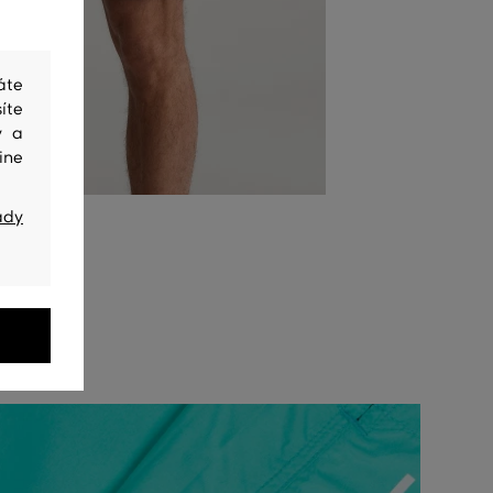
áte
íte
y a
ine
ady