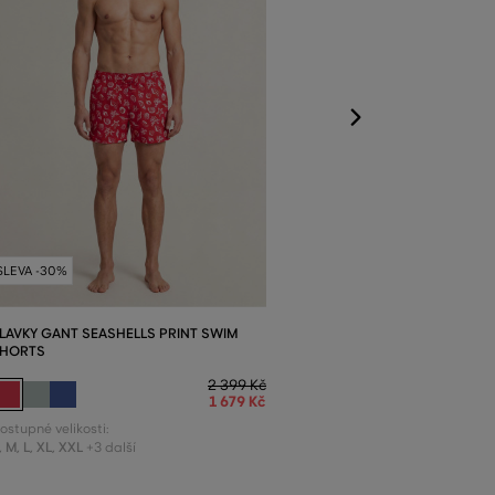
S
,
M
,
L
,
XL
,
XXL
+
SLEVA -30%
LAVKY GANT SEASHELLS PRINT SWIM
HORTS
2 399 Kč
1 679 Kč
ostupné velikosti:
,
M
,
L
,
XL
,
XXL
+3 další