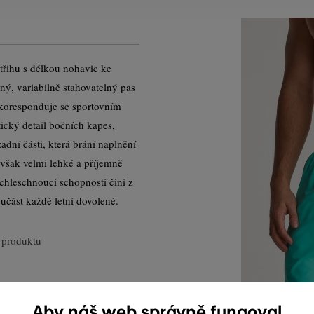
třihu s délkou nohavic ke
ý, variabilně stahovatelný pas
koresponduje se sportovním
ický detail bočních kapes,
adní části, která brání naplnění
však velmi lehké a příjemně
chleschnoucí schopností činí z
učást každé letní dovolené.
 produktu
Aby náš web správně fungoval