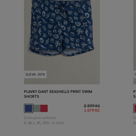
SLEVA -30%
PLAVKY GANT SEASHELLS PRINT SWIM
P
SHORTS
S
2 399 Kč
1 679 Kč
Dostupné velikosti:
D
S
,
M
,
L
,
XL
,
XXL
S
+2 další