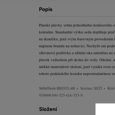
Popis
Pánské plavky velmi pohodlného kraťasového s
kolenům. Standardní výšku sedu doplňuje pružn
na tkaničku, jenž svým barevným provedením 
nápisem brandu na nohavici. Nechybí ani prakt
síťovinová podšívka a efektní oka umístěna na z
plavek vzduchem při skoku do vody. Odolné, a
měkké materiálové složení, jenž vyniká svou ry
tohoto praktického kousku nepostradatelnou so
Střih/Druh
REGULAR
Sezóna: SS25
Kód
920006300-325-GA-353-S
Složení