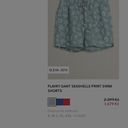
SLEVA -30%
PLAVKY GANT SEASHELLS PRINT SWIM
SHORTS
2 399 Kč
1 679 Kč
Dostupné velikosti:
S
,
M
,
L
,
XL
,
XXL
+3 další