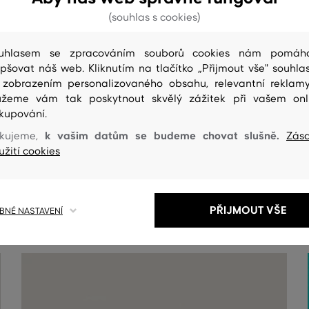
(souhlas s cookies)
uhlasem se zpracováním souborů cookies nám pomáh
epšovat náš web. Kliknutím na tlačítko „Přijmout vše" souhlas
 zobrazením personalizovaného obsahu, relevantní reklam
žeme vám tak poskytnout skvělý zážitek při vašem onl
kupování.
k vašim datům se budeme chovat slušně.
kujeme,
Zás
užití cookies
ČIŠTENÍ
PŘIJMOUT VŠE
NÉ NASTAVENÍ