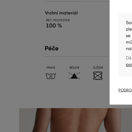
vrchní materiál
REC. POLYESTER
So
100 %
zl
se
mů
Péče
na
Dě
po
PRANÍ
BĚLENÍ
SUŠENÍ
ŽEHLENÍ
PODROB