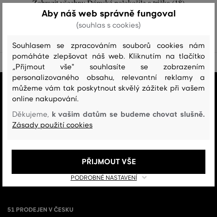
Zobrazit všechny Dámské polokošile a trička (18)
Aby náš web správně fungoval
DÁMSKÉ POLOKOŠILE A TRIČKA (18)
(souhlas s cookies)
Souhlasem se zpracováním souborů cookies nám
pomáháte zlepšovat náš web. Kliknutím na tlačítko
„Přijmout vše" souhlasíte se zobrazením
personalizovaného obsahu, relevantní reklamy a
můžeme vám tak poskytnout skvělý zážitek při vašem
VŠE SKLADEM
online nakupování.
Všechno zboží v e-shopu je skladem.
k vašim datům se budeme chovat slušně.
Děkujeme,
ZÁRUKA ORIGINALITY
Zásady použití cookies
Výhradní zastoupení a prodej značky v ČR. Kupujete 100% originál.
DOPRAVA A VRÁCENÍ ZDARMA
PŘIJMOUT VŠE
Doprava nad 1 999 Kč je vždy zdarma, za vrácení zboží u nás nikdy
neplatíte.
PODROBNÉ NASTAVENÍ
51 PRODEJEN V ČESKU