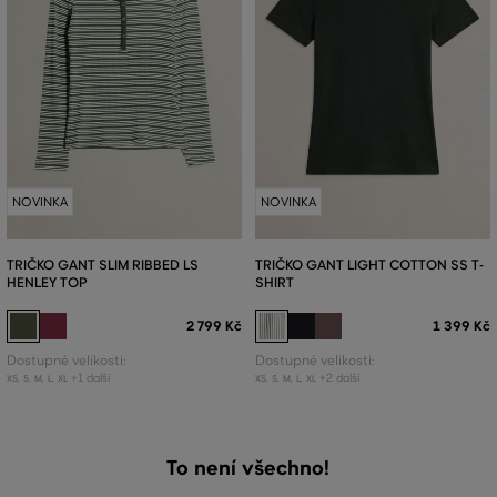
NOVINKA
NOVINKA
TRIČKO GANT SLIM RIBBED LS
TRIČKO GANT LIGHT COTTON SS T-
HENLEY TOP
SHIRT
2 799 Kč
1 399 Kč
Dostupné velikosti:
Dostupné velikosti:
+1 další
+2 další
XS
,
S
,
M
,
L
,
XL
XS
,
S
,
M
,
L
,
XL
To není všechno!