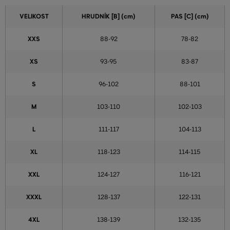
VELIKOST
HRUDNÍK [B] (cm)
PAS [C] (cm)
XXS
88-92
78-82
XS
93-95
83-87
S
96-102
88-101
M
103-110
102-103
L
111-117
104-113
XL
118-123
114-115
XXL
124-127
116-121
XXXL
128-137
122-131
4XL
138-139
132-135