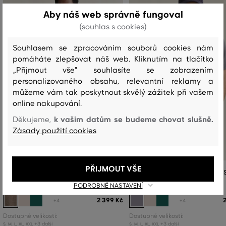
Aby náš web správně fungoval
(souhlas s cookies)
Souhlasem se zpracováním souborů cookies nám
pomáháte zlepšovat náš web. Kliknutím na tlačítko
„Přijmout vše" souhlasíte se zobrazením
personalizovaného obsahu, relevantní reklamy a
můžeme vám tak poskytnout skvělý zážitek při vašem
online nakupování.
k vašim datům se budeme chovat slušně.
Děkujeme,
Zásady použití cookies
PŘIJMOUT VŠE
POLOKOŠILE GANT REG SHIELD SS
POLOKOŠILE GANT REG SHIELD 
PIQUE POLO
PIQUE POLO
PODROBNÉ NASTAVENÍ
2 399 Kč
+4
+4
Dostupné velikosti:
Dostupné velikosti:
+3 další
+3 další
S
,
M
,
L
,
XL
,
XXL
S
,
M
,
L
,
XL
,
XXL