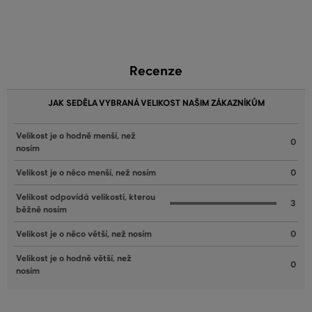
Recenze
JAK SEDĚLA VYBRANÁ VELIKOST NAŠIM ZÁKAZNÍKŮM
Velikost je o hodně menší, než
0
nosím
Velikost je o něco menší, než nosím
0
Velikost odpovídá velikosti, kterou
3
běžně nosím
Velikost je o něco větší, než nosím
0
Velikost je o hodně větší, než
0
nosím