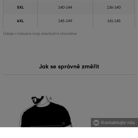
5XL
140-144
136-140
6XL
145-149
141-145
Údaje v tabulce mají orientační charakter
Jak se správně změřit
Kontaktujte nás