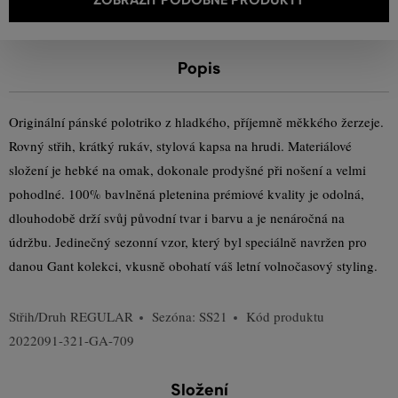
Popis
Originální pánské polotriko z hladkého, příjemně měkkého žerzeje.
Rovný střih, krátký rukáv, stylová kapsa na hrudi. Materiálové
složení je hebké na omak, dokonale prodyšné při nošení a velmi
pohodlné. 100% bavlněná pletenina prémiové kvality je odolná,
dlouhodobě drží svůj původní tvar i barvu a je nenáročná na
údržbu. Jedinečný sezonní vzor, který byl speciálně navržen pro
danou Gant kolekci, vkusně obohatí váš letní volnočasový styling.
Střih/Druh
REGULAR
Sezóna: SS21
Kód produktu
2022091-321-GA-709
Složení