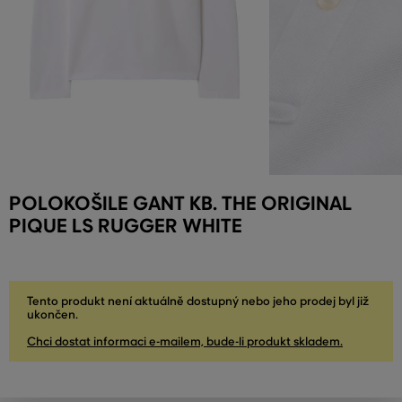
POLOKOŠILE GANT KB. THE ORIGINAL
PIQUE LS RUGGER WHITE
Tento produkt není aktuálně dostupný nebo jeho prodej byl již
ukončen.
Chci dostat informaci e-mailem, bude-li produkt skladem.