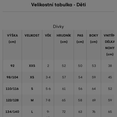
Velikostní tabulka - Děti
Dívky
VÝŠKA
VELIKOST
VĚK
HRUDNÍK
PAS
BOKY
VNITŘNÍ
(cm)
(cm)
(cm)
(cm)
DÉLKA
NOHY
(cm)
92
XXS
2
52
50
53
38
98/104
XS
3-4
57
54
59
45
110/116
S
5-6
61
56
64
52
122/128
M
7-8
65
58
69
59
134/140
L
9-
72
63
76
65