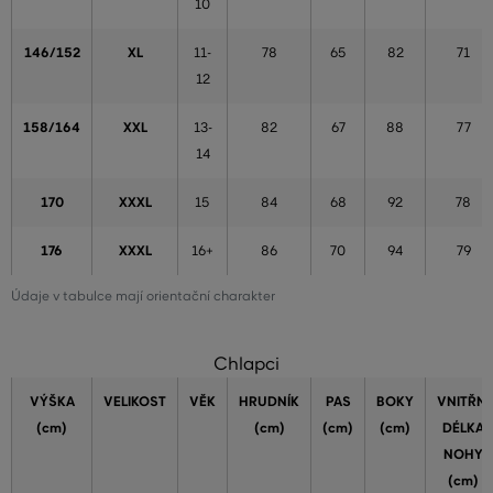
10
146/152
XL
11-
78
65
82
71
12
158/164
XXL
13-
82
67
88
77
14
170
XXXL
15
84
68
92
78
176
XXXL
16+
86
70
94
79
Údaje v tabulce mají orientační charakter
Chlapci
VÝŠKA
VELIKOST
VĚK
HRUDNÍK
PAS
BOKY
VNITŘNÍ
(cm)
(cm)
(cm)
(cm)
DÉLKA
NOHY
(cm)