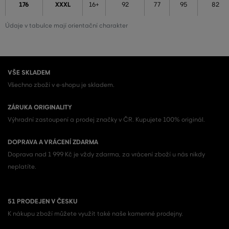
176
XXXL
16+
92
77
95
82
Údaje v tabulce mají orientační charakter
VŠE SKLADEM
Všechno zboží v e-shopu je skladem.
ZÁRUKA ORIGINALITY
Výhradní zastoupení a prodej značky v ČR. Kupujete 100% originál.
DOPRAVA A VRÁCENÍ ZDARMA
Doprava nad 1 999 Kč je vždy zdarma, za vrácení zboží u nás nikdy
neplatíte.
51 PRODEJEN V ČESKU
K nákupu zboží můžete využít také naše kamenné prodejny.