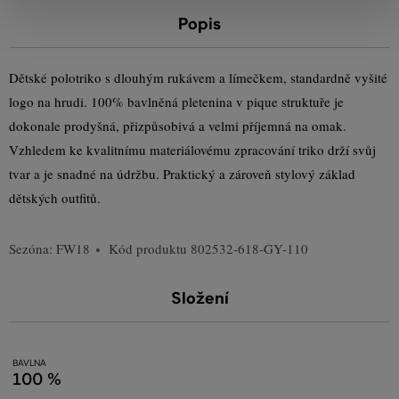
Popis
Dětské polotriko s dlouhým rukávem a límečkem, standardně vyšité
logo na hrudi. 100% bavlněná pletenina v pique struktuře je
dokonale prodyšná, přizpůsobivá a velmi příjemná na omak.
Vzhledem ke kvalitnímu materiálovému zpracování triko drží svůj
tvar a je snadné na údržbu. Praktický a zároveň stylový základ
dětských outfitů.
Sezóna: FW18
Kód produktu
802532-618-GY-110
Složení
BAVLNA
100 %