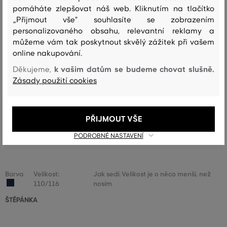
pomáháte zlepšovat náš web. Kliknutím na tlačítko
JAK SEDĚLA VYBRANÁ VELIKOST NAŠIM ZÁKAZNÍKŮM
„Přijmout vše" souhlasíte se zobrazením
personalizovaného obsahu, relevantní reklamy a
Velikost je o hodně menší, než
můžeme vám tak poskytnout skvělý zážitek při vašem
0
nosím
online nakupování.
Velikost je o něco menší, než nosím
1
k vašim datům se budeme chovat slušně.
Děkujeme,
Zásady použití cookies
Velikost odpovídá velikosti, kterou
0
běžně nosím
Velikost je o něco větší, než nosím
0
PŘIJMOUT VŠE
Velikost je o hodně větší, než
0
nosím
PODROBNÉ NASTAVENÍ
Barva
Velikost:
Jak sedí: Velikost je o něco menší, než
110/116
nosím
ŠTĚPÁNKA