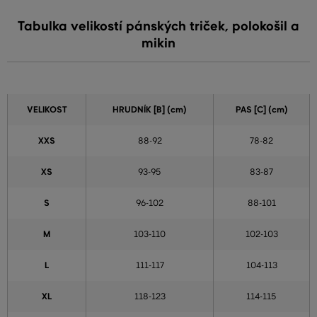
Tabulka velikostí pánských triček, polokošil a
mikin
VELIKOST
HRUDNÍK [B] (cm)
PAS [C] (cm)
XXS
88-92
78-82
XS
93-95
83-87
S
96-102
88-101
M
103-110
102-103
L
111-117
104-113
XL
118-123
114-115