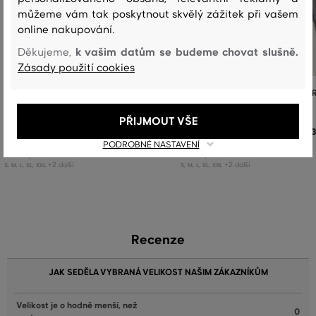
můžeme vám tak poskytnout skvělý zážitek při vašem
online nakupování.
k vašim datům se budeme chovat slušně.
Děkujeme,
Zásady použití cookies
POLOKOŠILE GANT REG CHAMBRAY
POLOKOŠILE GANT REG CHAMB
HEAVY RUGGER
HEAVY RUGGER
PŘIJMOUT VŠE
3 899 Kč
3
PODROBNÉ NASTAVENÍ
Dostupné velikosti:
Dostupné velikosti:
+2 další
+2 další
S
,
M
,
L
,
XL
,
XXL
S
,
M
,
L
,
XL
,
XXL
Recenze
JAK SEDĚLA VYBRANÁ VELIKOST NAŠIM ZÁKAZNÍKŮM
Velikost je o hodně menší, než
0