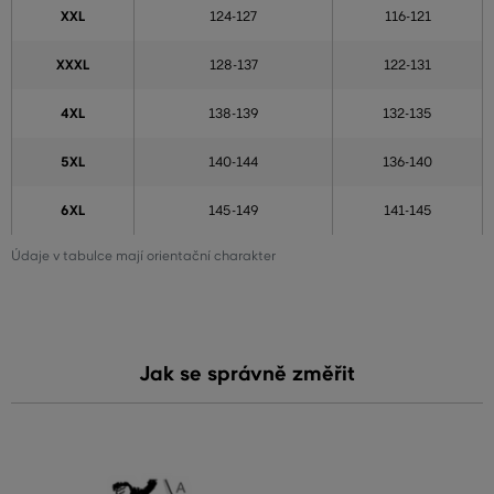
XXL
124-127
116-121
XXXL
128-137
122-131
4XL
138-139
132-135
5XL
140-144
136-140
6XL
145-149
141-145
Údaje v tabulce mají orientační charakter
Jak se správně změřit