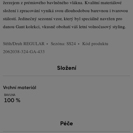
žerzejem z prémiového bavlněného vlákna. Kvalitní materiálové
složení i zpracování vyniká svou dlouhodobou barevnou i tvarovou
stálostí. Jedinečný sezonní vzor, který byl speciálně navržen pro
danou Gant kolekci, vkusně obohatí váš letní volnočasový styling.
Střih/Druh
REGULAR
Sezóna: SS24
Kód produktu
2062038-324-GA-433
Složení
vrchní materiál
BAVLNA
100 %
Péče