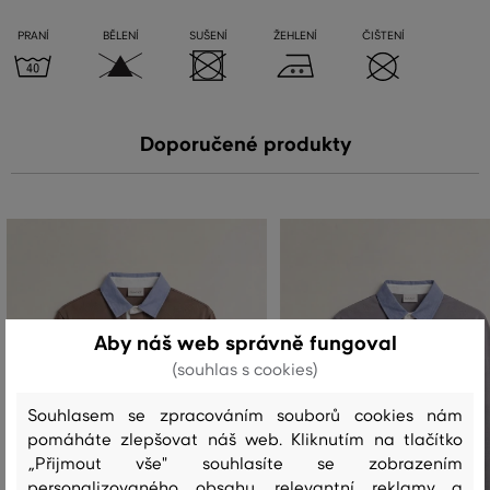
PRANÍ
BĚLENÍ
SUŠENÍ
ŽEHLENÍ
ČIŠTENÍ
Doporučené produkty
Aby náš web správně fungoval
(souhlas s cookies)
Souhlasem se zpracováním souborů cookies nám
pomáháte zlepšovat náš web. Kliknutím na tlačítko
„Přijmout vše" souhlasíte se zobrazením
personalizovaného obsahu, relevantní reklamy a