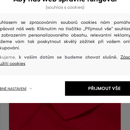
(souhlas s cookies)
uhlasem se zpracováním souborů cookies nám pomáh
epšovat náš web. Kliknutím na tlačítko „Přijmout vše" souhlas
 zobrazením personalizovaného obsahu, relevantní reklam
žeme vám tak poskytnout skvělý zážitek při vašem onl
kupování.
k vašim datům se budeme chovat slušně.
kujeme,
Zás
ČIŠTENÍ
užití cookies
PŘIJMOUT VŠE
NÉ NASTAVENÍ