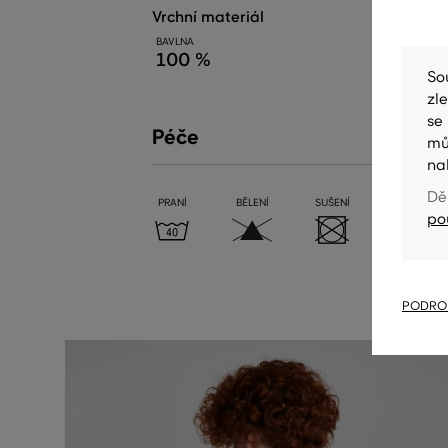
vrchní materiál
BAVLNA
100 %
So
zl
se
Péče
mů
na
Dě
PRANÍ
BĚLENÍ
SUŠENÍ
ŽEHLENÍ
po
PODROB