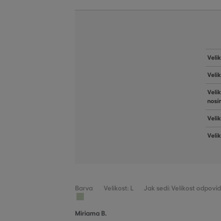
Veli
Veli
Veli
nosí
Velik
Veli
Barva
Velikost: L
Jak sedí: Velikost odpoví
Miriama B.