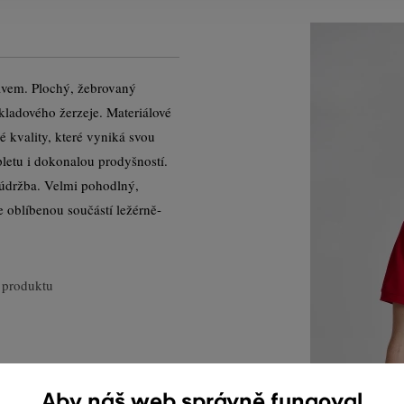
ávem. Plochý, žebrovaný
kladového žerzeje. Materiálové
 kvality, které vyniká svou
letu i dokonalou prodyšností.
údržba. Velmi pohodlný,
e oblíbenou součástí ležérně-
 produktu
Aby náš web správně fungoval