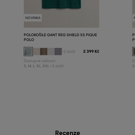
NOVINKA
POLOKOŠILE GANT REG SHIELD SS PIQUE
P
POLO
P
2 399 Kč
+2 další
Dostupné velikosti:
D
S
,
M
,
L
,
XL
,
XXL
S
+3 další
Recenze