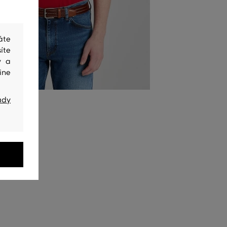
áte
íte
y a
ine
ady