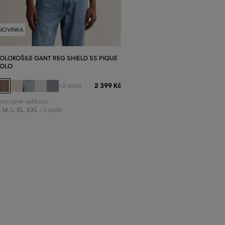
NOVINKA
OLOKOŠILE GANT REG SHIELD SS PIQUE
OLO
2 399 Kč
+2 další
ostupné velikosti:
,
M
,
L
,
XL
,
XXL
+3 další