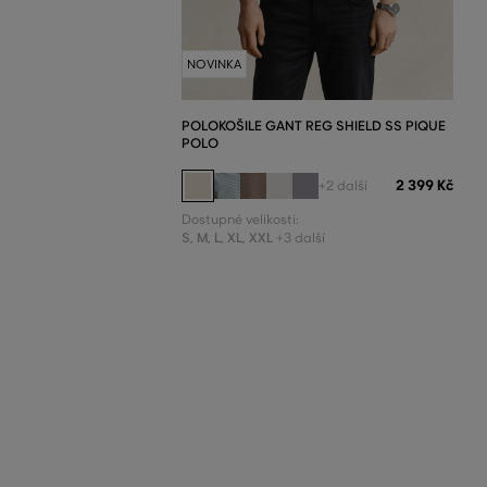
NOVINKA
POLOKOŠILE GANT REG SHIELD SS PIQUE
POLO
2 399 Kč
+2 další
Dostupné velikosti:
S
,
M
,
L
,
XL
,
XXL
+3 další