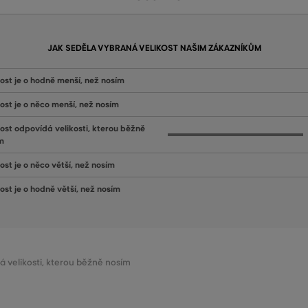
JAK SEDĚLA VYBRANÁ VELIKOST NAŠIM ZÁKAZNÍKŮM
kost je o hodně menší, než nosím
kost je o něco menší, než nosím
kost odpovídá velikosti, kterou běžně
m
ost je o něco větší, než nosím
kost je o hodně větší, než nosím
dá velikosti, kterou běžně nosím