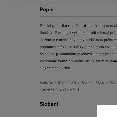
Popis
Pánské polotriko rovného střihu s krátkým ruk
límeček, Gant logo vyšité na hrudi v barvě pod
složení je tvořeno bavlněným vláknem prémiové
příjemnou měkkostí a díky jemné poréznosti úp
Výhodou je minimální mačkavost a nenáročná 
všestranně kombinovatelný artikl, který se stan
elegantních outfitů.
Střih/Druh
REGULAR
Sezóna: SS24
Kód
2062025-324-GA-630-L
Složení