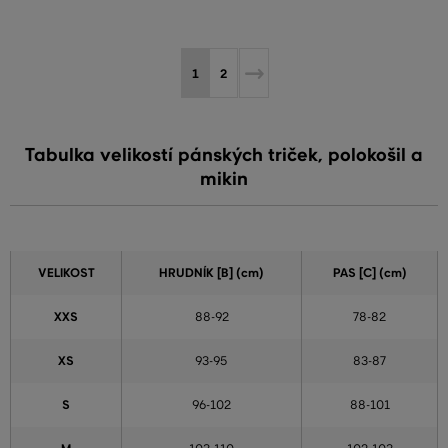
1
2
Tabulka velikostí pánských triček, polokošil a
mikin
VELIKOST
HRUDNÍK [B] (cm)
PAS [C] (cm)
XXS
88-92
78-82
XS
93-95
83-87
S
96-102
88-101