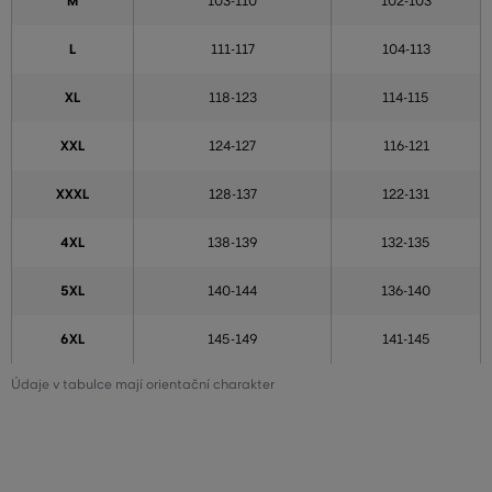
M
103-110
102-103
L
111-117
104-113
XL
118-123
114-115
XXL
124-127
116-121
XXXL
128-137
122-131
4XL
138-139
132-135
5XL
140-144
136-140
6XL
145-149
141-145
Údaje v tabulce mají orientační charakter