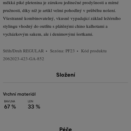
měkká piké pletenina je zárukou jedinečné prodyšnosti a mírné
pružnosti, díky níž je artikl velmi pohodlný v průběhu nošení.
Všestranně kombinovatelný, vkusně vypadající základ ležérního
stylingu vhodný do outfitu s plátěnými chino kalhotami a
vycházkovým sakem, ale i denimovými šortkami.
Střih/Druh
REGULAR
Sezóna: PF23
Kód produktu
2062023-423-GA-852
Složení
vrchní materiál
BAVLNA
LEN
67 %
33 %
Péče