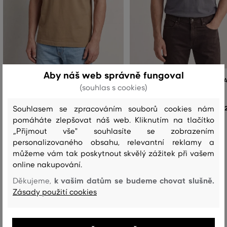
Aby náš web správně fungoval
POLOKOŠILE GANT REG CONTRAST
POLOKOŠILE GANT REG CONTR
(souhlas s cookies)
PIQUE SS POLO
PIQUE SS POLO
Souhlasem se zpracováním souborů cookies nám
2 599 Kč
+3
+3
pomáháte zlepšovat náš web. Kliknutím na tlačítko
Dostupné velikosti:
Dostupné velikosti:
„Přijmout vše" souhlasíte se zobrazením
+3 další
+3 další
S
,
M
,
L
,
XL
,
XXL
S
,
M
,
L
,
XL
,
XXL
personalizovaného obsahu, relevantní reklamy a
můžeme vám tak poskytnout skvělý zážitek při vašem
online nakupování.
k vašim datům se budeme chovat slušně.
Děkujeme,
Recenze
Zásady použití cookies
JAK SEDĚLA VYBRANÁ VELIKOST NAŠIM ZÁKAZNÍKŮM