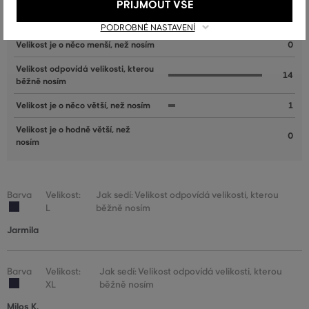
PŘIJMOUT VŠE
Velikost je o hodně menší, než
0
nosím
PODROBNÉ NASTAVENÍ
Velikost je o něco menší, než nosím
0
Velikost odpovídá velikosti, kterou
14
běžně nosím
Velikost je o něco větší, než nosím
1
Velikost je o hodně větší, než
0
nosím
Barva
Velikost:
Jak sedí: Velikost odpovídá velikosti, kterou
L
běžně nosím
Jarmila
Barva
Velikost:
Jak sedí: Velikost odpovídá velikosti, kterou
XL
běžně nosím
Milos K.