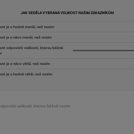
JAK SEDĚLA VYBRANÁ VELIKOST NAŠIM ZÁKAZNÍKŮM
kost je o hodně menší, než nosím
kost je o něco menší, než nosím
kost odpovídá velikosti, kterou běžně
m
ost je o něco větší, než nosím
kost je o hodně větší, než nosím
 odpovídá velikosti, kterou běžně nosím