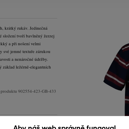
h, krátký rukáv. Jedinečná
 složení tvoří bavlněný žerzej
kký a při nošení velmi
ky své jemné textuře zárukou
avosti a nenáročné údržby.
 základ ležérně-elegantních
 produktu
902554-423-GB-433
Aby náš web správně fungoval