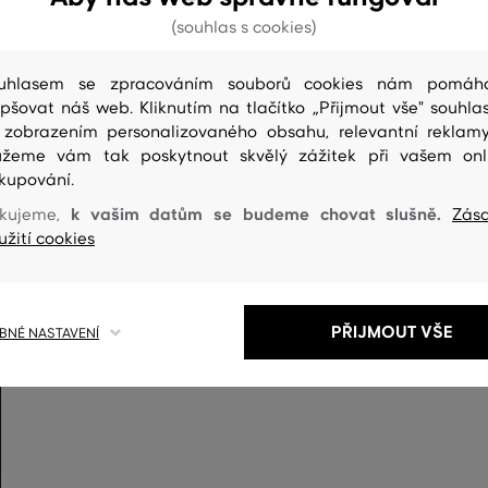
(souhlas s cookies)
uhlasem se zpracováním souborů cookies nám pomáh
epšovat náš web. Kliknutím na tlačítko „Přijmout vše" souhlas
 zobrazením personalizovaného obsahu, relevantní reklam
žeme vám tak poskytnout skvělý zážitek při vašem onl
kupování.
ČIŠTENÍ
k vašim datům se budeme chovat slušně.
kujeme,
Zás
užití cookies
PŘIJMOUT VŠE
NÉ NASTAVENÍ