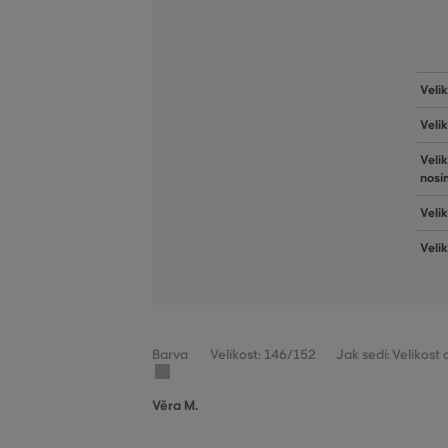
Veli
Veli
Veli
nosí
Velik
Veli
Barva
Velikost: 146/152
Jak sedí: Velikost
Věra M.