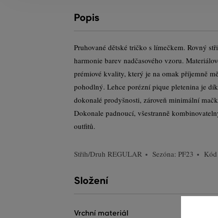
Popis
Pruhované dětské tričko s límečkem. Rovný stři
harmonie barev nadčasového vzoru. Materiálové
prémiové kvality, který je na omak příjemně mě
pohodlný. Lehce porézní pique pletenina je dí
dokonalé prodyšnosti, zároveň minimální mačk
Dokonale padnoucí, všestranně kombinovatelný
outfitů.
Střih/Druh
REGULAR
Sezóna: PF23
Kód
Složení
vrchní materiál