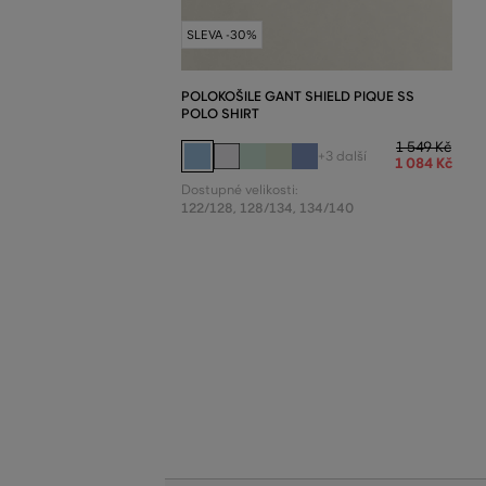
SLEVA -30%
POLOKOŠILE GANT SHIELD PIQUE SS
POLO SHIRT
1 549 Kč
+3 další
1 084 Kč
Dostupné velikosti:
122/128
,
128/134
,
134/140