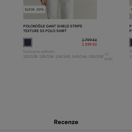
SLEVA -30%
POLOKOŠILE GANT SHIELD STRIPE
P
TEXTURE SS POLO SHIRT
P
1 799 Kč
1 259 Kč
Dostupné velikosti:
D
+2
122/128
,
128/134
,
134/140
,
140/146
,
152/158
1
další
Recenze