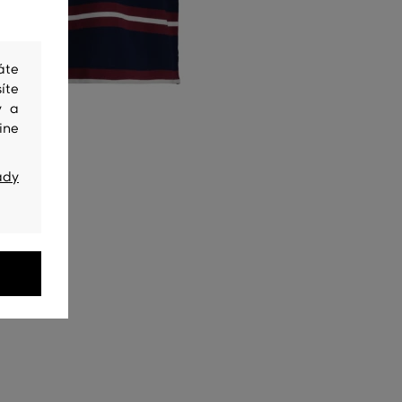
áte
íte
y a
ine
ady