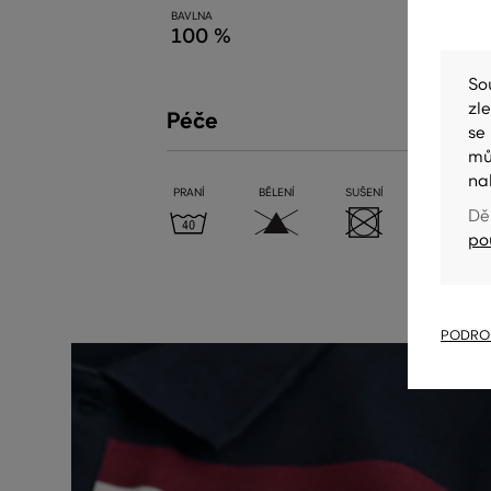
BAVLNA
100 %
So
zl
Péče
se
mů
na
PRANÍ
BĚLENÍ
SUŠENÍ
ŽEHLENÍ
Dě
po
PODROB