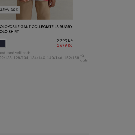
SLEVA -30%
OLOKOŠILE GANT COLLEGIATE LS RUGBY
OLO SHIRT
2 399 Kč
1 679 Kč
ostupné velikosti:
+2
22/128
,
128/134
,
134/140
,
140/146
,
152/158
další