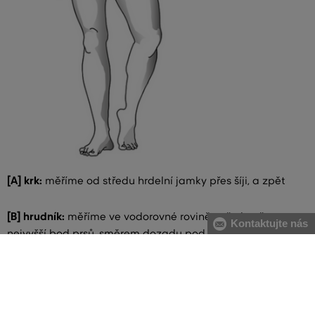
[A] krk:
měříme od středu hrdelní jamky přes šíji, a zpět
[B] hrudník:
měříme ve vodorovné rovině vpředu přes
Kontaktujte nás
nejvyšší bod prsů, směrem dozadu pod pažemi. Metr
spojujeme u levé lopatky s podložením dvou prstů
[C] pas:
měříme v nejužší části trupu, metr spojujeme na
pravém boku s podložením dvou prstů. V případě většího