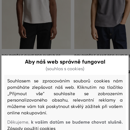
POLOKOŠILE GANT REG SHIELD SS
POLOKOŠILE GANT REG SHIELD 
PIQUE POLO
PIQUE POLO
Aby náš web správně fungoval
(souhlas s cookies)
2 399 Kč
+4
+4
Souhlasem se zpracováním souborů cookies nám
Dostupné velikosti:
Dostupné velikosti:
+3 další
+3 další
S
,
M
,
L
,
XL
,
XXL
S
,
M
,
L
,
XL
,
XXL
pomáháte zlepšovat náš web. Kliknutím na tlačítko
„Přijmout vše" souhlasíte se zobrazením
personalizovaného obsahu, relevantní reklamy a
můžeme vám tak poskytnout skvělý zážitek při vašem
online nakupování.
Recenze
k vašim datům se budeme chovat slušně.
Děkujeme,
Zásady použití cookies
JAK SEDĚLA VYBRANÁ VELIKOST NAŠIM ZÁKAZNÍKŮM