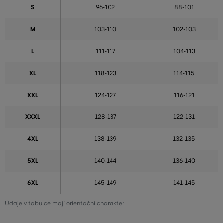
S
96-102
88-101
M
103-110
102-103
L
111-117
104-113
XL
118-123
114-115
XXL
124-127
116-121
XXXL
128-137
122-131
4XL
138-139
132-135
5XL
140-144
136-140
6XL
145-149
141-145
Údaje v tabulce mají orientační charakter