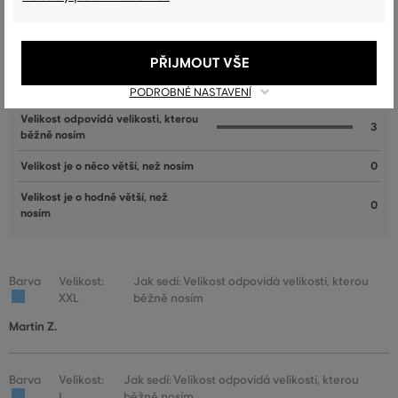
Velikost je o hodně menší, než
0
nosím
PŘIJMOUT VŠE
Velikost je o něco menší, než nosím
0
PODROBNÉ NASTAVENÍ
Velikost odpovídá velikosti, kterou
3
běžně nosím
Velikost je o něco větší, než nosím
0
Velikost je o hodně větší, než
0
nosím
Barva
Velikost:
Jak sedí: Velikost odpovídá velikosti, kterou
XXL
běžně nosím
Martin Z.
Barva
Velikost:
Jak sedí: Velikost odpovídá velikosti, kterou
L
běžně nosím