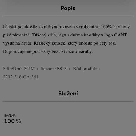
Popis
Pánská polokošile s krátkým rukávem vyrobená ze 100% bavlny v
piké pletenině. Zúžený střih, léga s dvěma knoflíky a logo GANT
vyšité na hrudi. Klasický kousek, který unosíte po celý rok.
Doporučujeme prát vždy bez aviváže a naruby.
Střih/Druh
SLIM
Sezóna: SS18
Kód produktu
2202-318-GA-361
Složení
BAVLNA
100 %