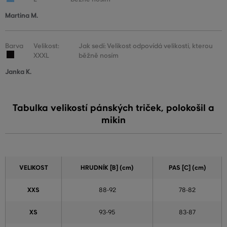
Martina M.
Barva
Velikost:
Jak sedí: Velikost odpovídá velikosti, kterou
XXXL
běžně nosím
Janka K.
Tabulka velikostí pánských triček, polokošil a
mikin
VELIKOST
HRUDNÍK [B] (cm)
PAS [C] (cm)
XXS
88-92
78-82
XS
93-95
83-87