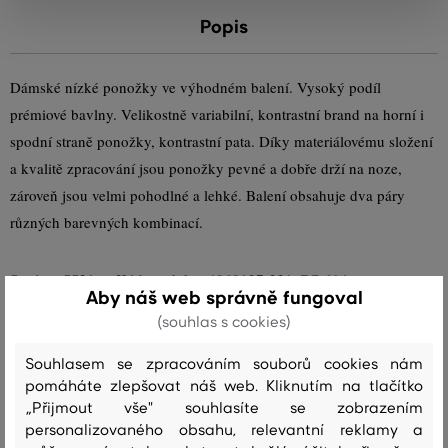
Popis
Dámské nízké ponožky ve výhodném balení. Vysoký podíl
prémiové bavlny. Velikostně variabilní, kontrastní brand na horní i
spodní straně ponožky, kontrastní pata. Díky materiálovému složení
a kvalitě zpracování jsou ponožky pevné a dobře drží na noze,
zároveň jsou velmi pohodlné a lehké. Balení obsahuje dva páry
různých barevných kombinací.
Sezóna: SS21
Kód produktu
4960127-321-GC-614
Aby náš web správně fungoval
(souhlas s cookies)
Složení
Souhlasem se zpracováním souborů cookies nám
pomáháte zlepšovat náš web. Kliknutím na tlačítko
vrchní materiál
„Přijmout vše" souhlasíte se zobrazením
BAVLNA
POLYAMID
ELASTAN
personalizovaného obsahu, relevantní reklamy a
70 %
28 %
2 %