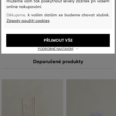
můžeme vám tak poskytnout skvělý zážitek při vašem
online nakupování.
k vašim datům se budeme chovat slušně.
Děkujeme,
Péče
Zásady použití cookies
PRANÍ
BĚLENÍ
SUŠENÍ
ŽEHLENÍ
ČIŠTENÍ
PŘIJMOUT VŠE
PODROBNÉ NASTAVENÍ
Doporučené produkty