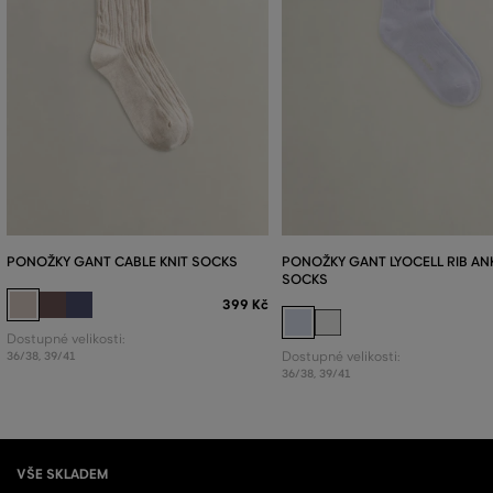
PONOŽKY GANT CABLE KNIT SOCKS
PONOŽKY GANT LYOCELL RIB AN
SOCKS
399 Kč
Dostupné velikosti:
36/38
,
39/41
Dostupné velikosti:
36/38
,
39/41
VŠE SKLADEM