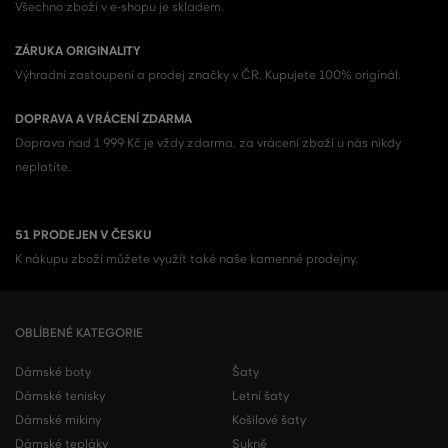
Všechno zboží v e-shopu je skladem.
ZÁRUKA ORIGINALITY
Výhradní zastoupení a prodej značky v ČR. Kupujete 100% originál.
DOPRAVA A VRÁCENÍ ZDARMA
Doprava nad 1 999 Kč je vždy zdarma, za vrácení zboží u nás nikdy
neplatíte.
51 PRODEJEN V ČESKU
K nákupu zboží můžete využít také naše kamenné prodejny.
OBLÍBENÉ KATEGORIE
Dámské boty
Šaty
Dámské tenisky
Letní šaty
Dámské mikiny
Košilové šaty
Dámské tepláky
Sukně