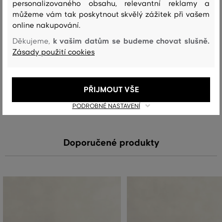
vrchní materiál
personalizovaného obsahu, relevantní reklamy a
můžeme vám tak poskytnout skvělý zážitek při vašem
BAVLNA
POLYAMID
POLYESTER
ELASTAN
62 %
23 %
14 %
1 %
online nakupování.
k vašim datům se budeme chovat slušně.
Děkujeme,
Zásady použití cookies
Péče
PŘIJMOUT VŠE
PRANÍ
BĚLENÍ
SUŠENÍ
ŽEHLENÍ
ČIŠTENÍ
PODROBNÉ NASTAVENÍ
Doporučené produkty