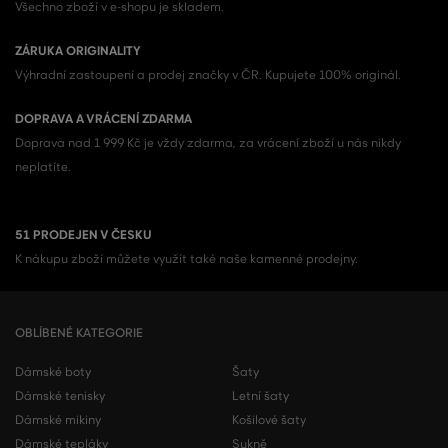
Všechno zboží v e-shopu je skladem.
ZÁRUKA ORIGINALITY
Výhradní zastoupení a prodej značky v ČR. Kupujete 100% originál.
DOPRAVA A VRÁCENÍ ZDARMA
Doprava nad 1 999 Kč je vždy zdarma, za vrácení zboží u nás nikdy
neplatíte.
51 PRODEJEN V ČESKU
K nákupu zboží můžete využít také naše kamenné prodejny.
OBLÍBENÉ KATEGORIE
Dámské boty
Šaty
Dámské tenisky
Letní šaty
Dámské mikiny
Košilové šaty
Dámské tepláky
Sukně