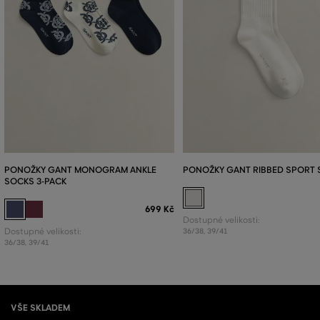
PONOŽKY GANT MONOGRAM ANKLE
PONOŽKY GANT RIBBED SPORT
SOCKS 3-PACK
699 Kč
Dostupné velikosti:
Dostupné velikosti:
36/38
,
39/41
36/38
,
39/41
VŠE SKLADEM