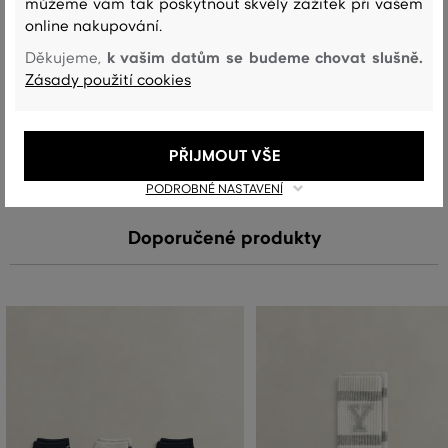
můžeme vám tak poskytnout skvělý zážitek při vašem
online nakupování.
k vašim datům se budeme chovat slušně.
Děkujeme,
Péče
Zásady použití cookies
PRANÍ
BĚLENÍ
SUŠENÍ
ŽEHLENÍ
ČIŠTENÍ
PŘIJMOUT VŠE
PODROBNÉ NASTAVENÍ
Doporučené produkty