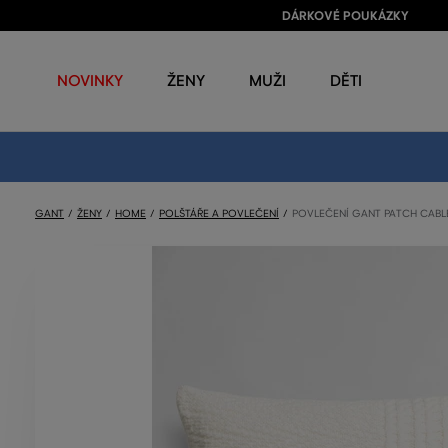
DÁRKOVÉ POUKÁZKY
NOVINKY
ŽENY
MUŽI
DĚTI
GANT
ŽENY
HOME
POLŠTÁŘE A POVLEČENÍ
POVLEČENÍ GANT PATCH CABL