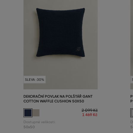
SLEVA -30%
DEKORAČNÍ POVLAK NA POLŠTÁŘ GANT
P
COTTON WAFFLE CUSHION 50X50
P
2 099 Kč
1 469 Kč
Dostupné velikosti:
D
50x50
5