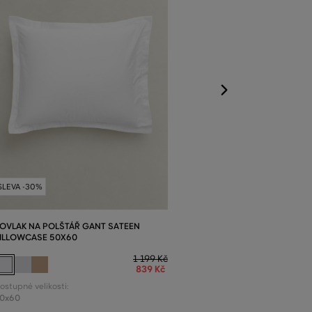
Dostupné velikost
50x60
SLEVA -30%
OVLAK NA POLŠTÁŘ GANT SATEEN
ILLOWCASE 50X60
1 199 Kč
839 Kč
ostupné velikosti:
0x60