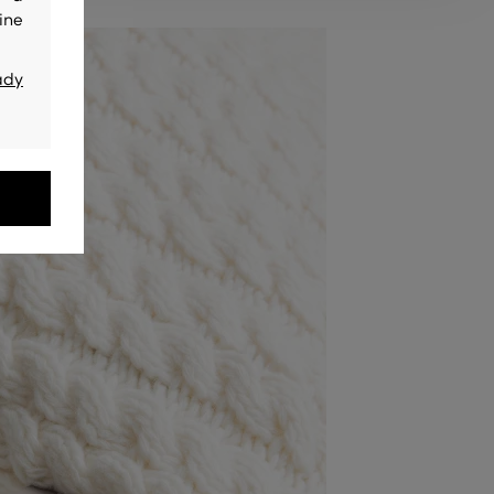
ine
ady