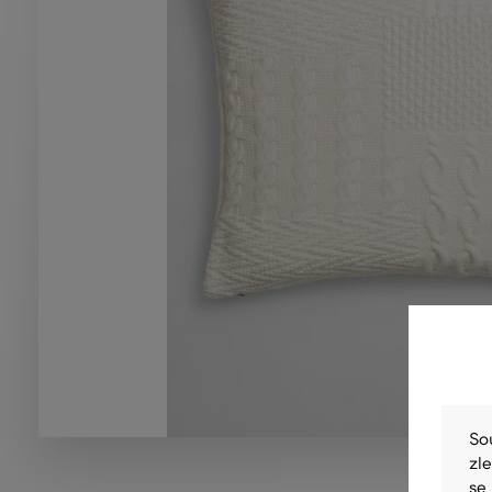
So
zl
se