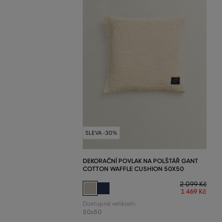
SLEVA -30%
DEKORAČNÍ POVLAK NA POLŠTÁŘ GANT
COTTON WAFFLE CUSHION 50X50
2 099 Kč
1 469 Kč
Dostupné velikosti:
50x50