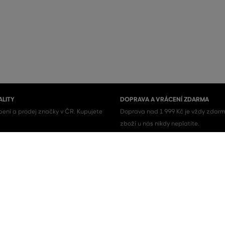
ALITY
DOPRAVA A VRÁCENÍ ZDARMA
ení a prodej značky v ČR. Kupujete
Doprava nad 1 999 Kč je vždy zdarm
zboží u nás nikdy neplatíte.
Pánské boty
Pánské tenisky
Pánské košile