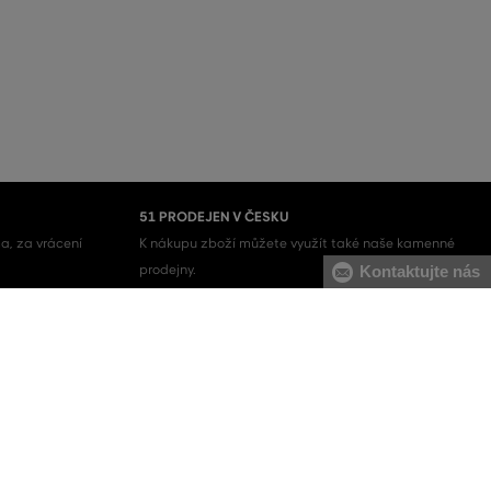
51 PRODEJEN V ČESKU
a, za vrácení
K nákupu zboží můžete využít také naše kamenné
prodejny.
Kontaktujte nás
Pánské mikiny
Pánské tepláky
Pánské svetry