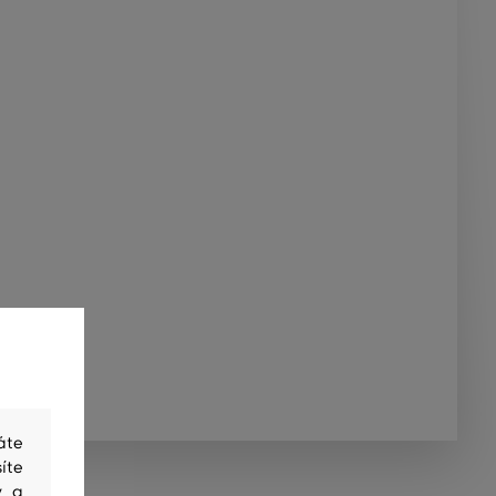
áte
íte
y a