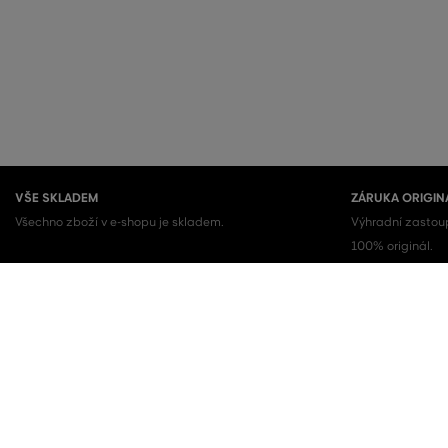
VŠE SKLADEM
ZÁRUKA ORIGIN
Všechno zboží v e-shopu je skladem.
Výhradní zastoup
100% originál.
OBLÍBENÉ KATEGORIE
Dámské boty
Šaty
Dámské tenisky
Letní šaty
Dámské mikiny
Košilové šaty