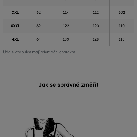
XXL
62
114
112
102
XXXL
62
122
120
110
4XL
64
130
128
118
Údaje v tabulce mají orientační charakter
Jak se správně změřit