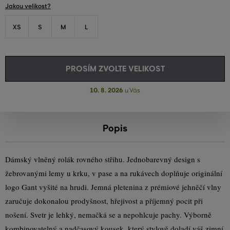
Jakou velikost?
XS
S
M
L
PROSÍM ZVOLTE VELIKOST
10. 8. 2026
u Vás
Popis
Dámský vlněný rolák rovného střihu. Jednobarevný design s
žebrovanými lemy u krku, v pase a na rukávech doplňuje originální
logo Gant vyšité na hrudi. Jemná pletenina z prémiové jehněčí vlny
zaručuje dokonalou prodyšnost, hřejivost a příjemný pocit při
nošení. Svetr je lehký, nemačká se a nepohlcuje pachy. Výborně
kombinovatelný a nadčasový kousek, který stylově doladí váš zimní