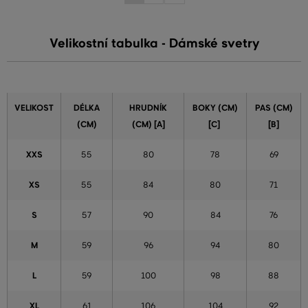
Velikostní tabulka - Dámské svetry
VELIKOST
DÉLKA
HRUDNÍK
BOKY (CM)
PAS (CM)
(CM)
(CM) [A]
[C]
[B]
XXS
55
80
78
69
XS
55
84
80
71
S
57
90
84
76
M
59
96
94
80
L
59
100
98
88
XL
61
106
104
92