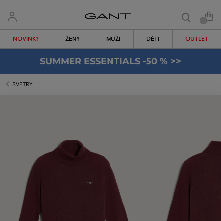
NOVINKY
ŽENY
MUŽI
DĚTI
OUTLET
SUMMER ESSENTIALS -50 % >>
SVETRY