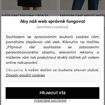
SVETR GANT SEASONAL CREW SS
KARDIGÁN GANT VARSITY KNITT
JACKET
Aby náš web správně fungoval
3 299 Kč
(souhlas s cookies)
Dostupné velikosti:
XS
,
S
,
M
,
L
,
XL
Dostupné velikosti:
Souhlasem se zpracováním souborů cookies nám
+1 další
XS
,
S
,
M
,
L
,
XL
pomáháte zlepšovat náš web. Kliknutím na tlačítko
„Přijmout vše" souhlasíte se zobrazením
personalizovaného obsahu, relevantní reklamy a
můžeme vám tak poskytnout skvělý zážitek při vašem
online nakupování.
Recenze
k vašim datům se budeme chovat slušně.
Děkujeme,
Zásady použití cookies
JAK SEDĚLA VYBRANÁ VELIKOST NAŠIM ZÁKAZNÍKŮM
Velikost je o hodně menší, než
0
nosím
PŘIJMOUT VŠE
Velikost je o něco menší, než nosím
1
PODROBNÉ NASTAVENÍ